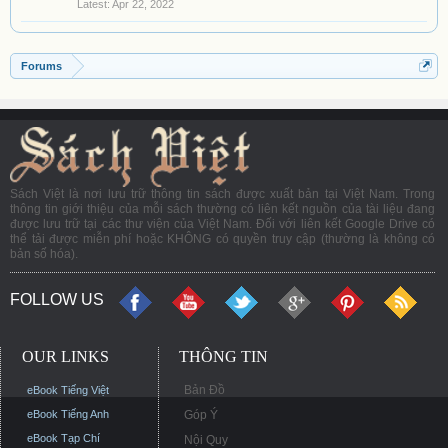
Apr 22, 2022
Forums
Sách Việt là nơi lưu trữ thông tin sách được xuất bản tại Việt Nam. Trong
thông tin giới thiệu của mỗi sách thường có liên kết nguồn của tài liệu đang
được lưu trữ tại các thư viện của Việt Nam. Đối với liên kết Google Drive có
thể tải được miễn phí hoặc KHÔNG có quyền truy cập (thường là không có
bản số hóa).
FOLLOW US
OUR LINKS
THÔNG TIN
Bản Đồ
eBook Tiếng Việt
eBook Tiếng Anh
Góp Ý
eBook Tạp Chí
Nội Quy