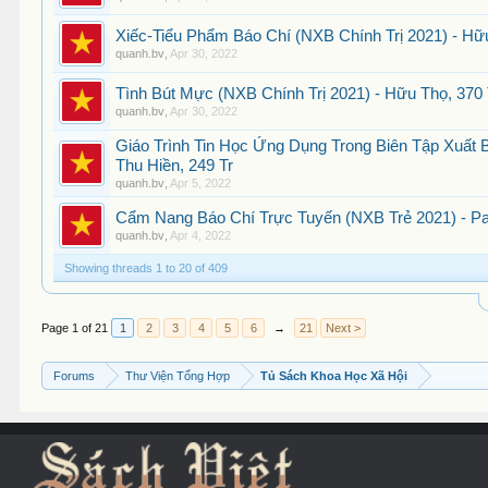
Xiếc-Tiểu Phẩm Báo Chí (NXB Chính Trị 2021) - Hữ
quanh.bv
,
Apr 30, 2022
Tình Bút Mực (NXB Chính Trị 2021) - Hữu Thọ, 370
quanh.bv
,
Apr 30, 2022
Giáo Trình Tin Học Ứng Dụng Trong Biên Tập Xuất B
Thu Hiền, 249 Tr
quanh.bv
,
Apr 5, 2022
Cẩm Nang Báo Chí Trực Tuyến (NXB Trẻ 2021) - Pa
quanh.bv
,
Apr 4, 2022
Showing threads 1 to 20 of 409
Page 1 of 21
1
2
3
4
5
6
→
21
Next >
Forums
Thư Viện Tổng Hợp
Tủ Sách Khoa Học Xã Hội