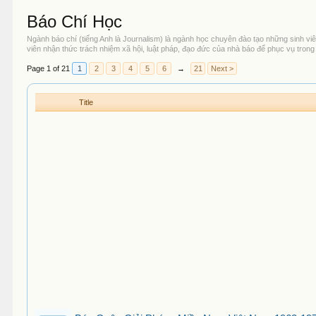
Báo Chí Học
Ngành báo chí (tiếng Anh là Journalism) là ngành học chuyên đào tạo những sinh viê
viên nhận thức trách nhiệm xã hội, luật pháp, đạo đức của nhà báo để phục vụ tron
Page 1 of 21
1
2
3
4
5
6
→
21
Next >
Title