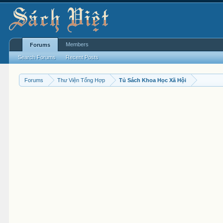
Members
Forums
Search Forums
Recent Posts
Forums
Thư Viện Tổng Hợp
Tủ Sách Khoa Học Xã Hội