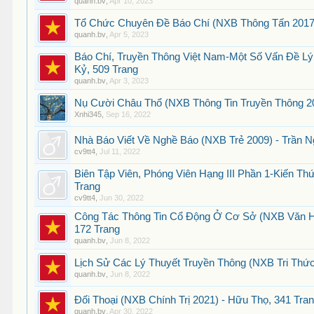
quanh.bv
,
Apr 10, 2023
Tổ Chức Chuyên Đề Báo Chí (NXB Thông Tấn 2017) 
quanh.bv
,
Apr 5, 2023
Báo Chí, Truyền Thông Việt Nam-Một Số Vấn Đề Lý
Kỷ, 509 Trang
quanh.bv
,
Apr 3, 2023
Nụ Cười Châu Thổ (NXB Thông Tin Truyền Thông 20
Xnhi345
,
Sep 16, 2022
Nhà Báo Viết Về Nghề Báo (NXB Trẻ 2009) - Trần N
cv9tt4
,
Jul 11, 2022
Biên Tập Viên, Phóng Viên Hạng III Phần 1-Kiến Th
Trang
cv9tt4
,
Jun 30, 2022
Công Tác Thông Tin Cổ Động Ở Cơ Sở (NXB Văn Hóa
172 Trang
quanh.bv
,
Jun 8, 2022
Lịch Sử Các Lý Thuyết Truyền Thông (NXB Tri Thức 
quanh.bv
,
Jun 8, 2022
Đối Thoại (NXB Chính Trị 2021) - Hữu Thọ, 341 Tra
quanh.bv
,
Apr 30, 2022