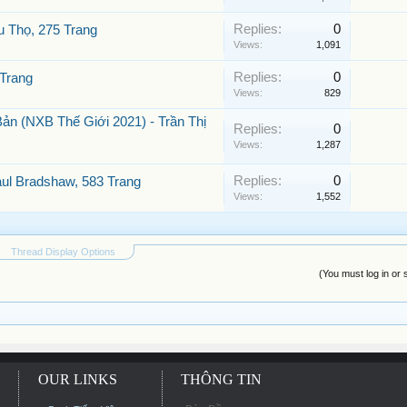
Replies:
0
u Thọ, 275 Trang
Views:
1,091
Replies:
0
 Trang
Views:
829
ản (NXB Thế Giới 2021) - Trần Thị
Replies:
0
Views:
1,287
Replies:
0
ul Bradshaw, 583 Trang
Views:
1,552
Thread Display Options
(You must log in or 
OUR LINKS
THÔNG TIN