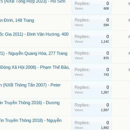
75 (NXB Tổng Hợp 2023) - Hồ Sơn
Replies:
0
Views:
608
Replies:
0
 Đính, 148 Trang
Views:
594
c Gia 2011) - Đinh Văn Hường, 400
Replies:
0
Views:
1,142
Replies:
0
21) - Nguyễn Quang Hòa, 277 Trang
Views:
875
 Động Xã Hội 2008) - Phạm Thế Bảo,
Replies:
0
Views:
743
n (NXB Thông Tấn 2007) - Peter
Replies:
0
Views:
1,267
in Truyền Thông 2016) - Dương
Replies:
0
Views:
1,507
in Truyền Thông 2018) - Nguyễn
Replies:
0
Views:
1,892