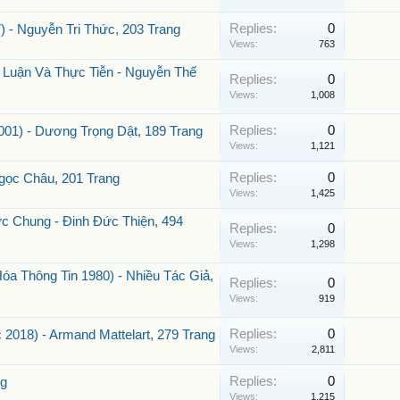
Replies:
0
- Nguyễn Tri Thức, 203 Trang
Views:
763
 Luận Và Thực Tiễn - Nguyễn Thế
Replies:
0
Views:
1,008
Replies:
0
01) - Dương Trọng Dật, 189 Trang
Views:
1,121
Replies:
0
gọc Châu, 201 Trang
Views:
1,425
ức Chung - Đinh Đức Thiện, 494
Replies:
0
Views:
1,298
 Thông Tin 1980) - Nhiều Tác Giả,
Replies:
0
Views:
919
Replies:
0
2018) - Armand Mattelart, 279 Trang
Views:
2,811
Replies:
0
ng
Views:
1,215