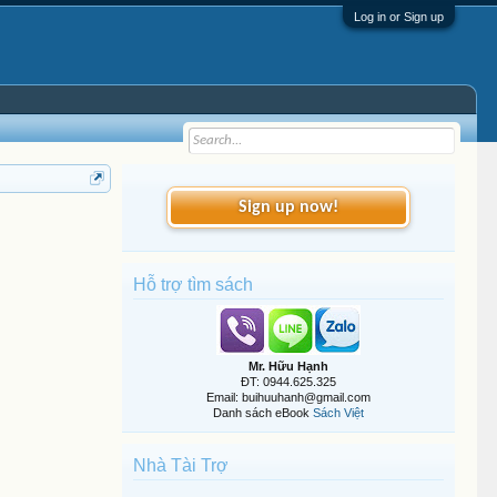
Log in or Sign up
Sign up now!
Hỗ trợ tìm sách
Mr. Hữu Hạnh
ĐT: 0944.625.325
Email: buihuuhanh@gmail.com
Danh sách eBook
Sách Việt
Nhà Tài Trợ