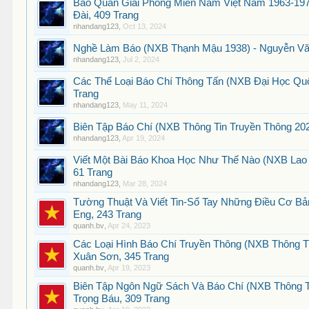
Báo Quân Giải Phóng Miền Nam Việt Nam 1963-19
Đài, 409 Trang
nhandang123
,
Oct 13, 2024
Nghề Làm Báo (NXB Thạnh Mậu 1938) - Nguyễn Văn
nhandang123
,
Jul 2, 2024
Các Thể Loại Báo Chí Thông Tấn (NXB Đại Học Quố
Trang
nhandang123
,
May 11, 2024
Biên Tập Báo Chí (NXB Thông Tin Truyền Thông 20
nhandang123
,
Apr 19, 2024
Viết Một Bài Báo Khoa Học Như Thế Nào (NXB Lao
61 Trang
nhandang123
,
Mar 28, 2024
Tường Thuật Và Viết Tin-Sổ Tay Những Điều Cơ Bả
Eng, 243 Trang
quanh.bv
,
Apr 24, 2023
Các Loại Hình Báo Chí Truyền Thông (NXB Thông T
Xuân Sơn, 345 Trang
quanh.bv
,
Apr 19, 2023
Biên Tập Ngôn Ngữ Sách Và Báo Chí (NXB Thông T
Trọng Báu, 309 Trang