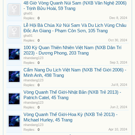
48 Giờ Vòng Quanh Núi Sam (NXB Văn Nghệ 2006)
- Trịnh Bửu Hoài, 59 Trang
gha91
Dec 8, 2024
Replies:
0
Lễ Hội Bà Chúa Xứ Núi Sam Và Du Lịch Vùng Châu
Đốc An Giang - Phạm Côn Sơn, 105 Trang
gha91
Oct 30, 2024
Replies:
0
100 Kỳ Quan Thiên Nhiên Việt Nam (NXB Dân Trí
2023) - Dương Phong, 203 Trang
nhandang123
Sep 3, 2024
Replies:
0
Cẩm Nang Du Lịch Việt Nam (NXB Thế Giới 2006) -
Minh Anh, 498 Trang
nhandang123
Jul 8, 2024
Replies:
0
Vòng Quanh Thế Giới-Nhật Bản (NXB Trẻ 2013) -
Patrich Catel, 45 Trang
nhandang123
Jun 2, 2024
Replies:
0
Vòng Quanh Thế Giới-Hoa Kỳ (NXB Trẻ 2013) -
Michael Hurley, 45 Trang
nhandang123
Apr 10, 2024
Replies:
0