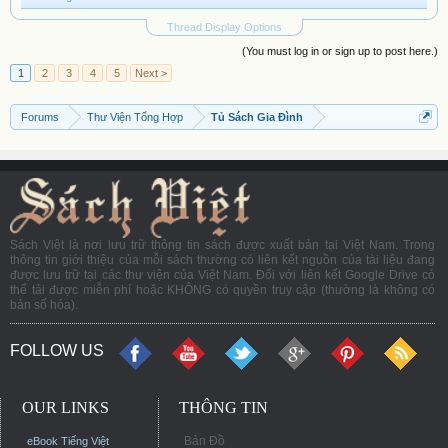
Thread Display Options
(You must log in or sign up to post here.)
1
2
3
4
5
Next >
Forums
Thư Viện Tổng Hợp
Tủ Sách Gia Đình
Sách Việt là nơi lưu trữ thông tin sách được xuất bản tại Việt Nam. Trong
thông tin giới thiệu của mỗi sách thường có liên kết nguồn của tài liệu đang
được lưu trữ tại các thư viện của Việt Nam. Đối với liên kết Google Drive có
thể tải được miễn phí hoặc KHÔNG có quyền truy cập (thường là không có
bản số hóa).
FOLLOW US
OUR LINKS
THÔNG TIN
Bản Đồ
eBook Tiếng Việt