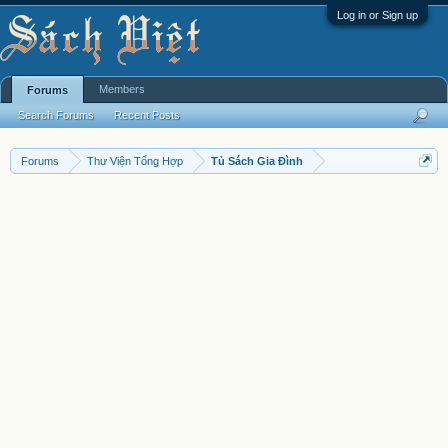
Log in or Sign up
Members
Forums
Search Forums
Recent Posts
Forums
Thư Viện Tổng Hợp
Tủ Sách Gia Đình