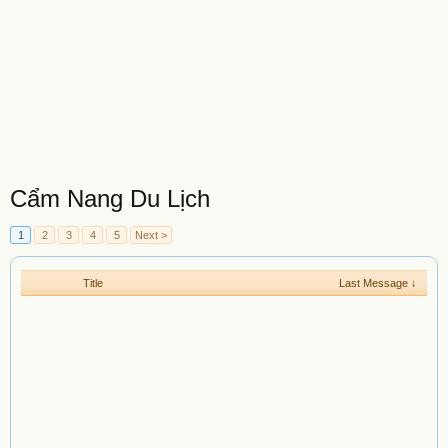
Cẩm Nang Du Lịch
1
2
3
4
5
Next >
Title
Last Message ↓