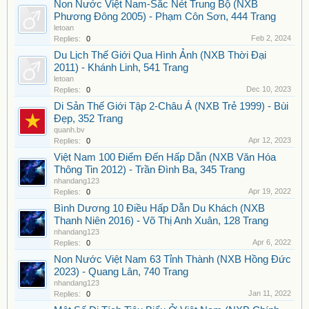
Non Nước Việt Nam-Sắc Nét Trung Bộ (NXB
Phương Đông 2005) - Phạm Côn Sơn, 444 Trang
letoan
Feb 2, 2024
Replies:
0
Du Lịch Thế Giới Qua Hình Ảnh (NXB Thời Đại
2011) - Khánh Linh, 541 Trang
letoan
Dec 10, 2023
Replies:
0
Di Sản Thế Giới Tập 2-Châu Á (NXB Trẻ 1999) - Bùi
Đẹp, 352 Trang
quanh.bv
Apr 12, 2023
Replies:
0
Việt Nam 100 Điểm Đến Hấp Dẫn (NXB Văn Hóa
Thông Tin 2012) - Trần Đình Ba, 345 Trang
nhandang123
Apr 19, 2022
Replies:
0
Bình Dương 10 Điều Hấp Dẫn Du Khách (NXB
Thanh Niên 2016) - Võ Thị Anh Xuân, 128 Trang
nhandang123
Apr 6, 2022
Replies:
0
Non Nước Việt Nam 63 Tỉnh Thành (NXB Hồng Đức
2023) - Quang Lân, 740 Trang
nhandang123
Jan 11, 2022
Replies:
0