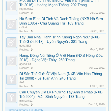
Một Số Di Tích Tiêu Biểu Ở Việt Nam (NXB Chính
Trị 2016) - Hoàng Mạnh Thắng, 202 Trang
Bryanedaw
Jul 30, 2021
Replies:
0
Hà Sơn Bình Di Tích Và Danh Thắng (NXB Hà Sơn
Bình 1985) - Chu Quang Trứ, 163 Trang
cv9tt4
Jul 23, 2021
Replies:
0
Tây Ban Nha, Hành Trình Không Ngôn Ngữ (NXB
Thế Giới 2018) - Uyên Nguyên, 381 Trang
gges33Df
May 6, 2021
Replies:
0
Hang, Động Nổi Tiếng Ở Việt Nam (NXB Hồng Đức
2018) - Đặng Việt Thủy, 269 Trang
gges33Df
Apr 19, 2021
Replies:
0
Di Sản Thế Giới Ở Việt Nam (NXB Văn Hóa Thông
Tin 2008) - Lê Tuấn Anh, 245 Trang
AA1
Feb 8, 2021
Replies:
0
Câu Chuyện Địa Lý Phương Tây Anh & Pháp (NXB
Trẻ 2004) - Văn Sính Nguyên, 193 Trang
minhanh12
Dec 14, 2020
Replies:
0
Showing threads 1 to 20 of 97