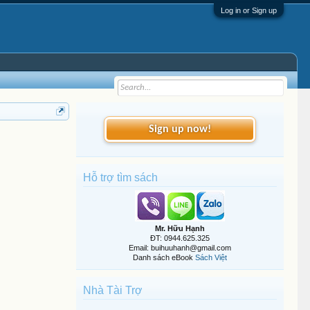
Log in or Sign up
Sign up now!
Hỗ trợ tìm sách
Mr. Hữu Hạnh
ĐT: 0944.625.325
Email: buihuuhanh@gmail.com
Danh sách eBook
Sách Việt
Nhà Tài Trợ