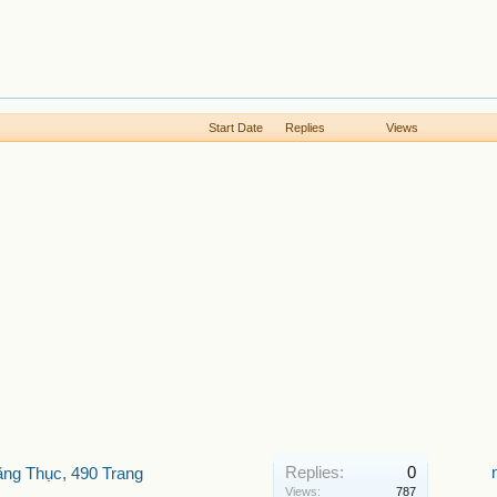
Start Date
Replies
Views
Replies:
0
ăng Thục, 490 Trang
Views:
787