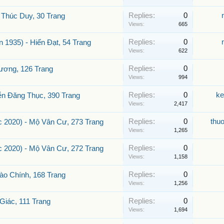
Replies:
0
Thúc Duy, 30 Trang
Views:
665
Replies:
0
935) - Hiển Đạt, 54 Trang
Views:
622
Replies:
0
ương, 126 Trang
Views:
994
Replies:
0
ke
ễn Đăng Thục, 390 Trang
Views:
2,417
Replies:
0
thu
2020) - Mộ Vân Cư, 273 Trang
Views:
1,265
Replies:
0
2020) - Mộ Vân Cư, 272 Trang
Views:
1,158
Replies:
0
ào Chính, 168 Trang
Views:
1,256
Replies:
0
Giác, 111 Trang
Views:
1,694