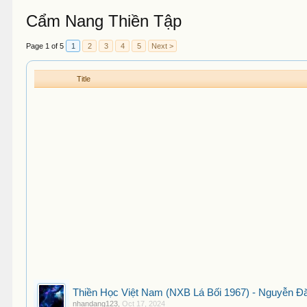
Cẩm Nang Thiền Tập
Page 1 of 5
1
2
3
4
5
Next >
Title
Thiền Học Việt Nam (NXB Lá Bối 1967) - Nguyễn Đ
nhandang123
,
Oct 17, 2024