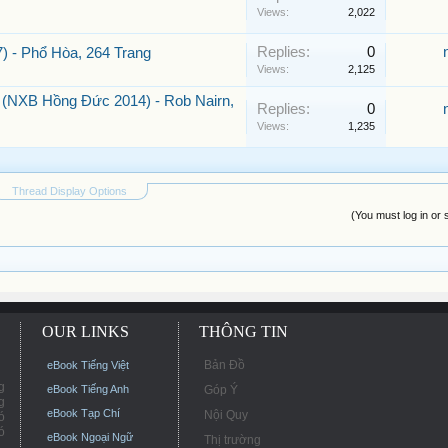
Views:
2,022
Replies:
0
) - Phổ Hòa, 264 Trang
Views:
2,125
(NXB Hồng Đức 2014) - Rob Nairn,
Replies:
0
Views:
1,235
Thread Display Options
(You must log in or 
OUR LINKS
THÔNG TIN
Bản Đồ
eBook Tiếng Việt
g
eBook Tiếng Anh
Góp Ý
g
eBook Tạp Chí
Nội Quy
ó
ó
eBook Ngoại Ngữ
Thị trường