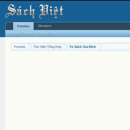
Members
Forums
Search Forums
Recent Posts
Forums
Thư Viện Tổng Hợp
Tủ Sách Gia Đình