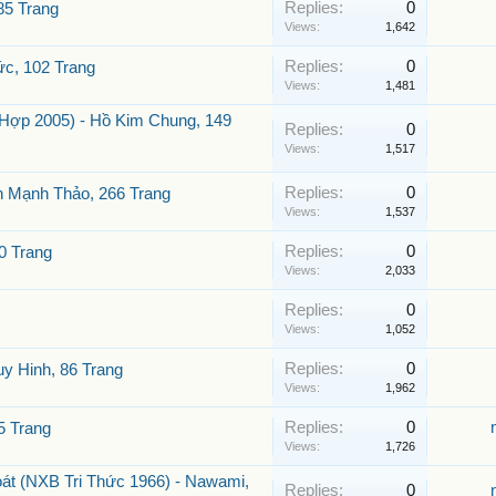
Replies:
0
85 Trang
Views:
1,642
Replies:
0
ức, 102 Trang
Views:
1,481
Hợp 2005) - Hồ Kim Chung, 149
Replies:
0
Views:
1,517
Replies:
0
 Mạnh Thảo, 266 Trang
Views:
1,537
Replies:
0
0 Trang
Views:
2,033
Replies:
0
Views:
1,052
Replies:
0
y Hinh, 86 Trang
Views:
1,962
Replies:
0
5 Trang
Views:
1,726
oát (NXB Tri Thức 1966) - Nawami,
Replies:
0