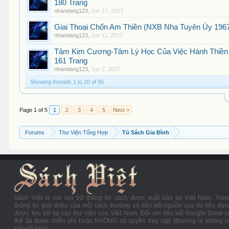
180 Trang
nhandang123
,
Jun 17, 2017
Giai Thoại Chốn Am Thiền (NXB Nha Tuyên Úy 1967
nhandang123
,
Jun 11, 2017
Tâm Kim Cương-Tâm Lý Học Của Việc Hành Thiền 
161 Trang
nhandang123
,
Jun 2, 2017
Showing threads 1 to 20 of 95
Page 1 of 5
1
2
3
4
5
Next >
Forums
Thư Viện Tổng Hợp
Tủ Sách Gia Đình
Sách Việt là nơi lưu trữ thông tin sách được xuất bản tại Việt Nam. Tron
thông tin giới thiệu của mỗi sách thường có liên kết nguồn của tài liệu đan
được lưu trữ tại các thư viện của Việt Nam. Đối với liên kết Google Drive c
thể tải được miễn phí hoặc KHÔNG có quyền truy cập (thường là không c
bản số hóa).