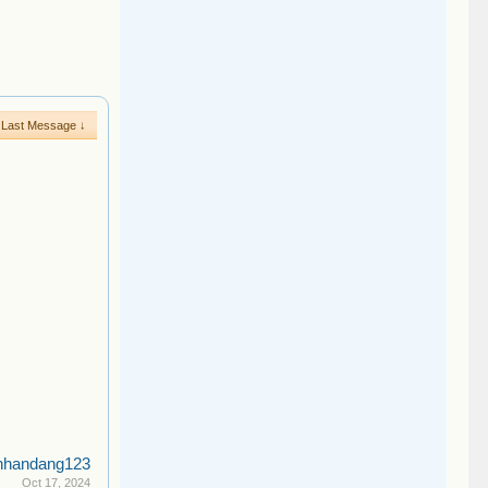
Last Message ↓
nhandang123
Oct 17, 2024