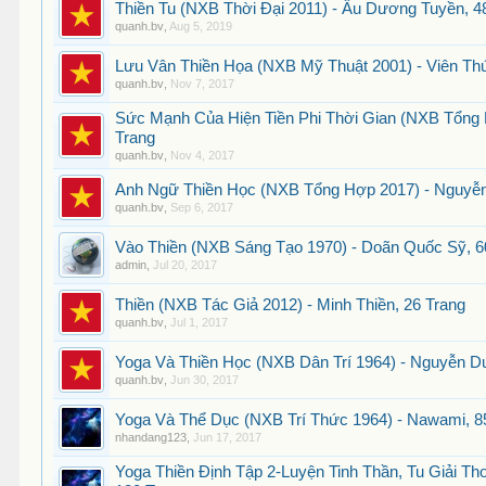
Thiền Tu (NXB Thời Đại 2011) - Âu Dương Tuyền, 4
quanh.bv
,
Aug 5, 2019
Lưu Vân Thiền Họa (NXB Mỹ Thuật 2001) - Viên Th
quanh.bv
,
Nov 7, 2017
Sức Mạnh Của Hiện Tiền Phi Thời Gian (NXB Tổng 
Trang
quanh.bv
,
Nov 4, 2017
Anh Ngữ Thiền Học (NXB Tổng Hợp 2017) - Nguyễn
quanh.bv
,
Sep 6, 2017
Vào Thiền (NXB Sáng Tạo 1970) - Doãn Quốc Sỹ, 6
admin
,
Jul 20, 2017
Thiền (NXB Tác Giả 2012) - Minh Thiền, 26 Trang
quanh.bv
,
Jul 1, 2017
Yoga Và Thiền Học (NXB Dân Trí 1964) - Nguyễn Du
quanh.bv
,
Jun 30, 2017
Yoga Và Thể Dục (NXB Trí Thức 1964) - Nawami, 8
nhandang123
,
Jun 17, 2017
Yoga Thiền Định Tập 2-Luyện Tinh Thần, Tu Giải Th