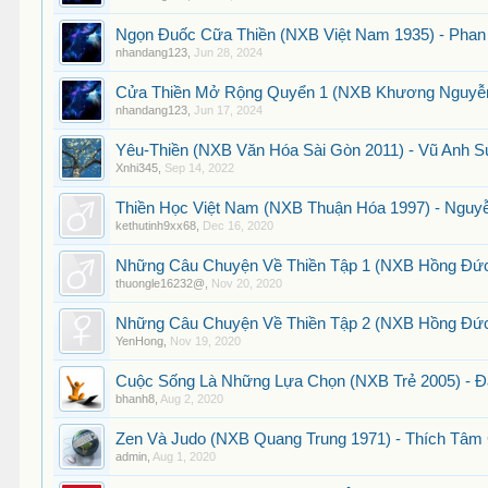
Ngọn Đuốc Cữa Thiền (NXB Việt Nam 1935) - Phan 
nhandang123
,
Jun 28, 2024
Cửa Thiền Mở Rộng Quyển 1 (NXB Khương Nguyễn 1
nhandang123
,
Jun 17, 2024
Yêu-Thiền (NXB Văn Hóa Sài Gòn 2011) - Vũ Anh S
Xnhi345
,
Sep 14, 2022
Thiền Học Việt Nam (NXB Thuận Hóa 1997) - Nguy
kethutinh9xx68
,
Dec 16, 2020
Những Câu Chuyện Về Thiền Tập 1 (NXB Hồng Đức 
thuongle16232@
,
Nov 20, 2020
Những Câu Chuyện Về Thiền Tập 2 (NXB Hồng Đức 
YenHong
,
Nov 19, 2020
Cuộc Sống Là Những Lựa Chọn (NXB Trẻ 2005) - Đ
bhanh8
,
Aug 2, 2020
Zen Và Judo (NXB Quang Trung 1971) - Thích Tâm 
admin
,
Aug 1, 2020