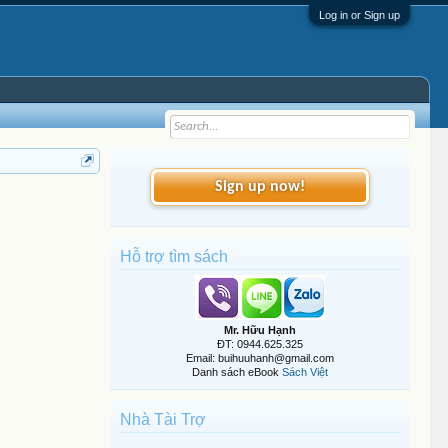
Log in or Sign up
Sign up now!
Hỗ trợ tìm sách
Mr. Hữu Hạnh
ĐT: 0944.625.325
Email: buihuuhanh@gmail.com
Danh sách eBook
Sách Việt
Nhà Tài Trợ