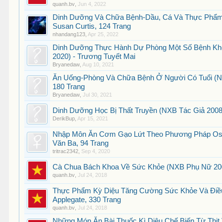
quanh.bv
,
Jun 4, 2022
Dinh Dưỡng Và Chữa Bệnh-Dầu, Cá Và Thực Phẩm
Susan Curtis, 124 Trang
nhandang123
,
Apr 25, 2022
Dinh Dưỡng Thực Hành Dự Phòng Một Số Bệnh Khô
2020) - Trương Tuyết Mai
Bryanedaw
,
Aug 10, 2021
Ăn Uống-Phòng Và Chữa Bệnh Ở Người Có Tuổi (NXB
180 Trang
Bryanedaw
,
Jul 30, 2021
Dinh Dưỡng Học Bị Thất Truyền (NXB Tác Giả 2008
DerikBup
,
Apr 15, 2021
Nhập Môn Ăn Cơm Gạo Lứt Theo Phương Pháp Osh
Văn Ba, 94 Trang
tritrac2342
,
Sep 4, 2020
Cà Chua Bách Khoa Về Sức Khỏe (NXB Phụ Nữ 200
quanh.bv
,
Jul 24, 2018
Thực Phẩm Kỳ Diệu Tăng Cường Sức Khỏe Và Điều 
Applegate, 330 Trang
quanh.bv
,
Jul 24, 2018
Những Món Ăn Bài Thuốc Kì Diệu Chế Biến Từ Thịt