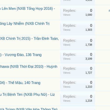
 Lên Men (NXB Tổng Hợp 2016) -
Replies:
0
Views:
1,000
ng Lây Nhiễm (NXB Chính Trị
Replies:
0
Views:
1,303
 Chính Trị 2015) - Trần Đinh Toán,
Replies:
0
Views:
1,738
Replies:
0
) - Vương Đào, 136 Trang
Views:
3,199
awa (NXB Thời Đại 2010) - Huỳnh
Replies:
0
Views:
1,727
Replies:
0
4) - Thế Mậu, 140 Trang
Views:
1,210
Trị Bệnh Tim (NXB Phụ Nữ) - Liz
Replies:
0
Views:
1,218
 Và Trứng (NXB Văn Hóa Thông Tin)