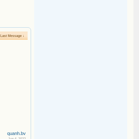
Last Message ↓
quanh.bv
Jun 4, 2022