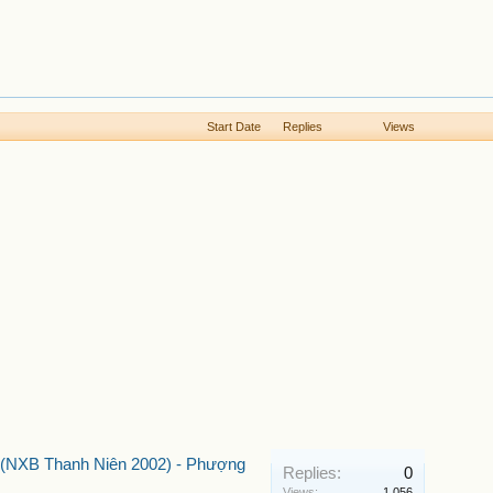
Start Date
Replies
Views
 (NXB Thanh Niên 2002) - Phượng
Replies:
0
Views:
1,056