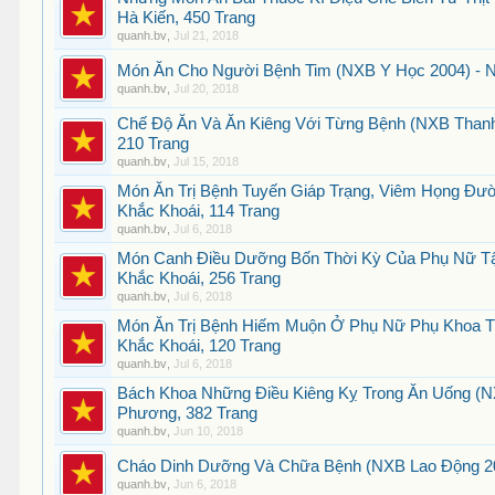
Hà Kiến, 450 Trang
quanh.bv
,
Jul 21, 2018
Món Ăn Cho Người Bệnh Tim (NXB Y Học 2004) - N
quanh.bv
,
Jul 20, 2018
Chế Độ Ăn Và Ăn Kiêng Với Từng Bệnh (NXB Thanh
210 Trang
quanh.bv
,
Jul 15, 2018
Món Ăn Trị Bệnh Tuyến Giáp Trạng, Viêm Họng Đư
Khắc Khoái, 114 Trang
quanh.bv
,
Jul 6, 2018
Món Canh Điều Dưỡng Bốn Thời Kỳ Của Phụ Nữ Tậ
Khắc Khoái, 256 Trang
quanh.bv
,
Jul 6, 2018
Món Ăn Trị Bệnh Hiếm Muộn Ở Phụ Nữ Phụ Khoa Tr
Khắc Khoái, 120 Trang
quanh.bv
,
Jul 6, 2018
Bách Khoa Những Điều Kiêng Kỵ Trong Ăn Uống (NX
Phương, 382 Trang
quanh.bv
,
Jun 10, 2018
Cháo Dinh Dưỡng Và Chữa Bệnh (NXB Lao Động 20
quanh.bv
,
Jun 6, 2018