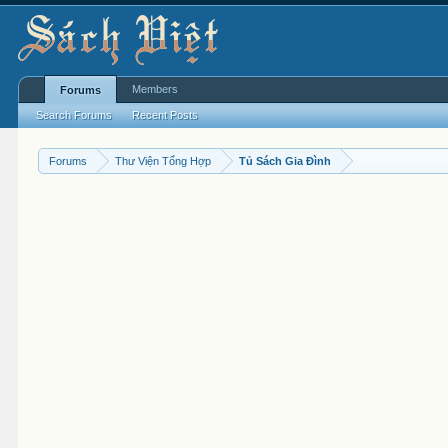
Members
Forums
Search Forums
Recent Posts
Forums
Thư Viện Tổng Hợp
Tủ Sách Gia Đình