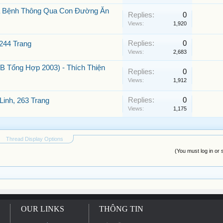
a Bệnh Thông Qua Con Đường Ăn
Replies:
0
Views:
1,920
Replies:
0
244 Trang
Views:
2,683
 Tổng Hợp 2003) - Thích Thiện
Replies:
0
Views:
1,912
Replies:
0
inh, 263 Trang
Views:
1,175
Thread Display Options
(You must log in or 
OUR LINKS
THÔNG TIN