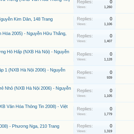
Replies:
0
Views:
1,260
Replies:
0
guyễn Kim Dân, 148 Trang
Views:
1,106
 Hóa 2005) - Nguyễn Hữu Thắng,
Replies:
0
Views:
1,407
ờng Hô Hấp (NXB Hà Nội) - Nguyễn
Replies:
0
Views:
1,128
p 1 (NXB Hà Nội 2006) - Nguyễn
Replies:
0
Views:
939
ẻ Nhỏ (NXB Hà Nội 2006) - Nguyễn
Replies:
0
Views:
1,105
B Văn Hóa Thông Tin 2008) - Việt
Replies:
0
Views:
1,779
Replies:
0
08) - Phương Nga, 210 Trang
Views:
1,319