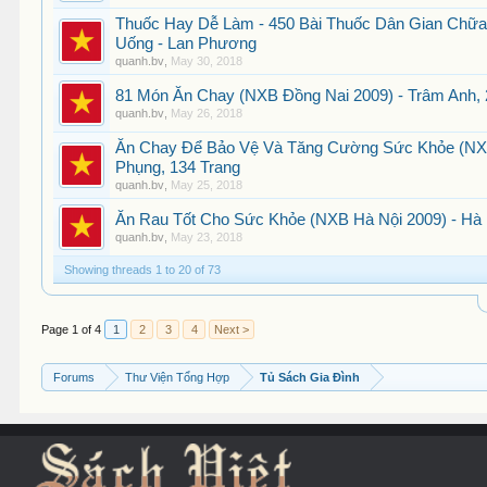
Thuốc Hay Dễ Làm - 450 Bài Thuốc Dân Gian Chữ
Uống - Lan Phương
quanh.bv
,
May 30, 2018
81 Món Ăn Chay (NXB Đồng Nai 2009) - Trâm Anh, 
quanh.bv
,
May 26, 2018
Ăn Chay Để Bảo Vệ Và Tăng Cường Sức Khỏe (NXB
Phụng, 134 Trang
quanh.bv
,
May 25, 2018
Ăn Rau Tốt Cho Sức Khỏe (NXB Hà Nội 2009) - Hà L
quanh.bv
,
May 23, 2018
Showing threads 1 to 20 of 73
Page 1 of 4
1
2
3
4
Next >
Forums
Thư Viện Tổng Hợp
Tủ Sách Gia Đình