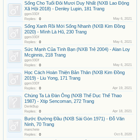
Sống Cho Tuổi Đôi Mươi Duy Nhất (NXB Lao Động
Xã Hội 2018) - Denley Lupin, 181 Trang
gges33Df
May 6, 2021
Replies:
0
Sống Xanh Rồi Mới Sống Nhanh (NXB Kim Đồng
2020) - Mình Là Hũ, 230 Trang
gges33Df
May 6, 2021
Replies:
0
Sức Mạnh Của Tình Bạn (NXB Trẻ 2004) - Alan Loy
Mcginnis, 218 Trang
gges33Df
May 6, 2021
Replies:
0
Học Cách Hoàn Thiện Bản Thân (NXB Kim Đồng
2019) - Liu Yong, 171 Trang
gges33Df
Apr 19, 2021
Replies:
0
Chúng Ta Là Đàn Ông (NXB Thể Dục Thể Thao
1987) - Xtip Sencoman, 272 Trang
DerikBup
Apr 18, 2021
Replies:
0
Bước Đường Đầu (NXB Sài Gòn 1971) - Đỗ Văn
Ninh, 70 Trang
manchete
Oct 8, 2020
Replies:
0