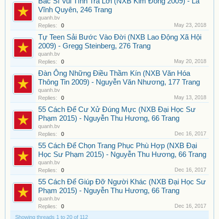
Bác Sĩ Vui Tính Trả Lời (NXB Kim Đồng 2009) - Lã
Vĩnh Quyên, 246 Trang
quanh.bv
May 23, 2018
Replies:
0
Tự Teen Sải Bước Vào Đời (NXB Lao Động Xã Hội
2009) - Gregg Steinberg, 276 Trang
quanh.bv
May 20, 2018
Replies:
0
Đàn Ông Những Điều Thầm Kín (NXB Văn Hóa
Thông Tin 2009) - Nguyễn Văn Nhương, 177 Trang
quanh.bv
May 13, 2018
Replies:
0
55 Cách Để Cư Xử Đúng Mực (NXB Đại Học Sư
Phạm 2015) - Nguyễn Thu Hương, 66 Trang
quanh.bv
Dec 16, 2017
Replies:
0
55 Cách Để Chọn Trang Phục Phù Hợp (NXB Đại
Học Sư Phạm 2015) - Nguyễn Thu Hương, 66 Trang
quanh.bv
Dec 16, 2017
Replies:
0
55 Cách Để Giúp Đỡ Người Khác (NXB Đại Học Sư
Phạm 2015) - Nguyễn Thu Hương, 66 Trang
quanh.bv
Dec 16, 2017
Replies:
0
Showing threads 1 to 20 of 112