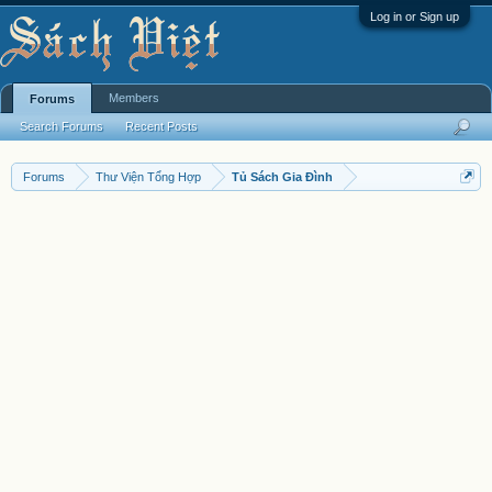
Log in or Sign up
Members
Forums
Search Forums
Recent Posts
Forums
Thư Viện Tổng Hợp
Tủ Sách Gia Đình