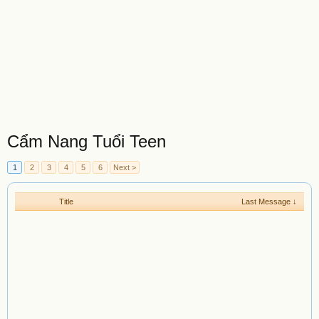
Cẩm Nang Tuổi Teen
1
2
3
4
5
6
Next >
Title
Last Message ↓