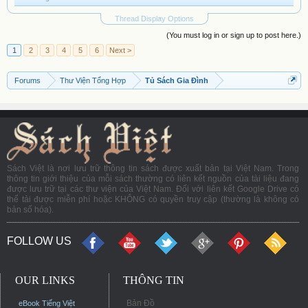
Thread Display Options
(You must log in or sign up to post here.)
1
2
3
4
5
6
Next >
Forums
Thư Viện Tổng Hợp
Tủ Sách Gia Đình
Sách Việt là nơi lưu trữ thông tin sách được xuất bản tại Việt Nam. Trong
thông tin giới thiệu của mỗi sách thường có liên kết nguồn của tài liệu đang
được lưu trữ tại các thư viện của Việt Nam. Đối với liên kết Google Drive có
thể tải được miễn phí hoặc KHÔNG có quyền truy cập (thường là không có
bản số hóa).
FOLLOW US
OUR LINKS
THÔNG TIN
Bản Đồ
eBook Tiếng Việt