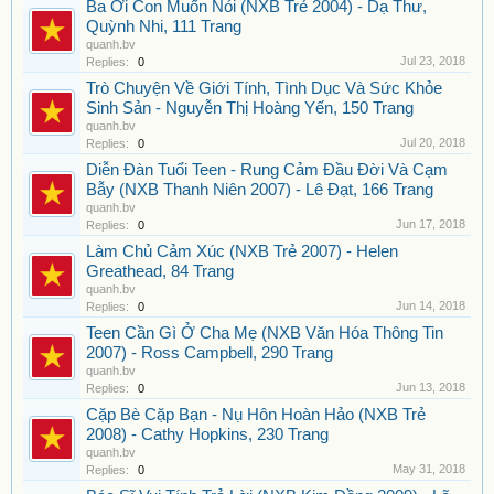
Ba Ơi Con Muốn Nói (NXB Trẻ 2004) - Dạ Thư,
Quỳnh Nhi, 111 Trang
quanh.bv
Jul 23, 2018
Replies:
0
Trò Chuyện Về Giới Tính, Tình Dục Và Sức Khỏe
Sinh Sản - Nguyễn Thị Hoàng Yến, 150 Trang
quanh.bv
Jul 20, 2018
Replies:
0
Diễn Đàn Tuổi Teen - Rung Cảm Đầu Đời Và Cạm
Bẫy (NXB Thanh Niên 2007) - Lê Đạt, 166 Trang
quanh.bv
Jun 17, 2018
Replies:
0
Làm Chủ Cảm Xúc (NXB Trẻ 2007) - Helen
Greathead, 84 Trang
quanh.bv
Jun 14, 2018
Replies:
0
Teen Cần Gì Ở Cha Mẹ (NXB Văn Hóa Thông Tin
2007) - Ross Campbell, 290 Trang
quanh.bv
Jun 13, 2018
Replies:
0
Cặp Bè Cặp Bạn - Nụ Hôn Hoàn Hảo (NXB Trẻ
2008) - Cathy Hopkins, 230 Trang
quanh.bv
May 31, 2018
Replies:
0