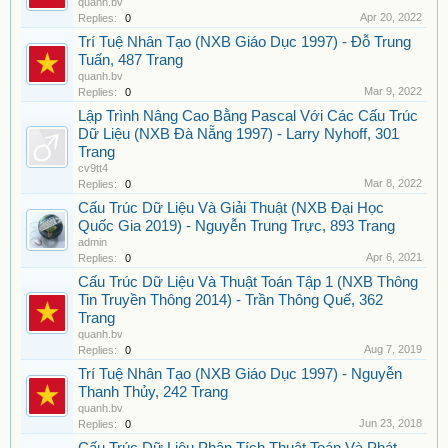
quanh.bv
Apr 20, 2022
Replies:
0
Trí Tuệ Nhân Tạo (NXB Giáo Dục 1997) - Đỗ Trung
Tuấn, 487 Trang
quanh.bv
Mar 9, 2022
Replies:
0
Lập Trình Nâng Cao Bằng Pascal Với Các Cấu Trúc
Dữ Liệu (NXB Đà Nẵng 1997) - Larry Nyhoff, 301
Trang
cv9tt4
Mar 8, 2022
Replies:
0
Cấu Trúc Dữ Liệu Và Giải Thuật (NXB Đại Học
Quốc Gia 2019) - Nguyễn Trung Trực, 893 Trang
admin
Apr 6, 2021
Replies:
0
Cấu Trúc Dữ Liệu Và Thuật Toán Tập 1 (NXB Thông
Tin Truyền Thông 2014) - Trần Thông Quế, 362
Trang
quanh.bv
Aug 7, 2019
Replies:
0
Trí Tuệ Nhân Tạo (NXB Giáo Dục 1997) - Nguyễn
Thanh Thủy, 242 Trang
quanh.bv
Jun 23, 2018
Replies:
0