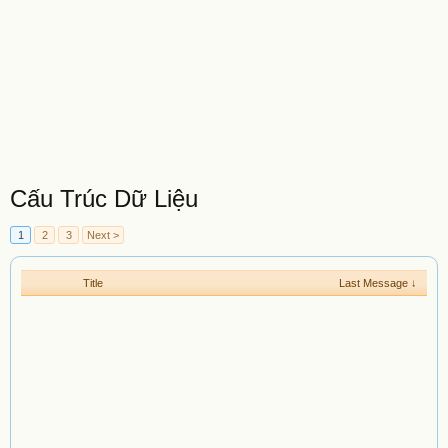
Cấu Trúc Dữ Liệu
1
2
3
Next >
Title
Last Message ↓