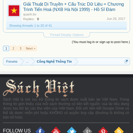
Giải Thuật Di Truyền + Cấu Trúc Dữ Liệu = Chương
Trình Tiến Hoá (NXB Hà Nội 1999) - Hồ Sĩ Đàm
quanh.bv
Jun 29, 2017
Replies:
0
Showing threads 1 to 20 of 41
Thread Display Options
(You must log in or sign up to post here.)
1
2
3
Next >
Forums
...
Công Nghệ Thông Tin
Sách Việt là nơi lưu trữ thông tin sách được xuất bản tại Việt Nam. Trong
thông tin giới thiệu của mỗi sách thường có liên kết nguồn của tài liệu đang
được lưu trữ tại các thư viện của Việt Nam. Đối với liên kết Google Drive có
thể tải được miễn phí hoặc KHÔNG có quyền truy cập (thường là không có
bản số hóa).
FOLLOW US