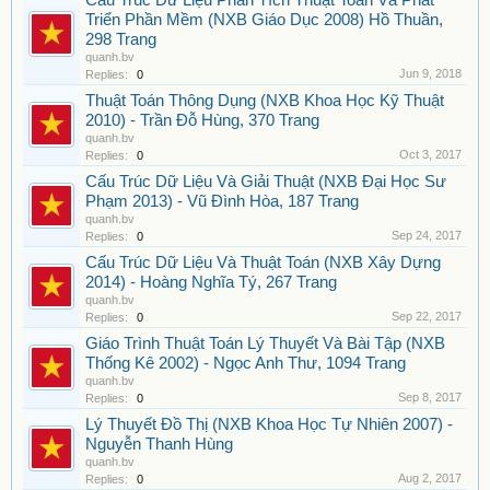
Cấu Trúc Dữ Liệu Phân Tích Thuật Toán Và Phát
Triển Phần Mềm (NXB Giáo Dục 2008) Hồ Thuần,
298 Trang
quanh.bv
Jun 9, 2018
Replies:
0
Thuật Toán Thông Dụng (NXB Khoa Học Kỹ Thuật
2010) - Trần Đỗ Hùng, 370 Trang
quanh.bv
Oct 3, 2017
Replies:
0
Cấu Trúc Dữ Liệu Và Giải Thuật (NXB Đại Học Sư
Phạm 2013) - Vũ Đình Hòa, 187 Trang
quanh.bv
Sep 24, 2017
Replies:
0
Cấu Trúc Dữ Liệu Và Thuật Toán (NXB Xây Dựng
2014) - Hoàng Nghĩa Tý, 267 Trang
quanh.bv
Sep 22, 2017
Replies:
0
Giáo Trình Thuật Toán Lý Thuyết Và Bài Tập (NXB
Thống Kê 2002) - Ngọc Anh Thư, 1094 Trang
quanh.bv
Sep 8, 2017
Replies:
0
Lý Thuyết Đồ Thị (NXB Khoa Học Tự Nhiên 2007) -
Nguyễn Thanh Hùng
quanh.bv
Aug 2, 2017
Replies:
0