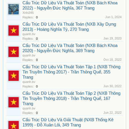
Cấu Trúc Dữ Liệu Và Thuật Toán (NXB Bách Khoa
2022) - Nguyễn Đức Nghĩa, 367 Trang
Xnhi345
Jun 1, 2024
Replies:
0
Cấu Trúc Dữ Liệu Và Thuật Toán (NXB Xây Dựng
2013) - Hoàng Nghĩa Tý, 270 Trang
quanh.bv
Jan 19, 2023
Replies:
0
Cấu Trúc Dữ Liệu Và Thuật Toán (NXB Bách Khoa
2020) - Nguyễn Đức Nghĩa, 369 Trang
quanh.bv
Oct 18, 2022
Replies:
0
Cấu Trúc Dữ Liệu Và Thuật Toán Tập 1 (NXB Thông
Tin Truyền Thông 2017) - Trần Thông Quế, 355
Trang
quanh.bv
Jun 30, 2022
Replies:
0
Cấu Trúc Dữ Liệu Và Thuật Toán Tập 2 (NXB Thông
Tin Truyền Thông 2018) - Trần Thông Quế, 167
Trang
quanh.bv
Jun 22, 2022
Replies:
0
Cấu Trúc Dữ Liệu Và Giải Thuật (NXB Thống Kê
1999) - Đỗ Xuân Lôi, 349 Trang