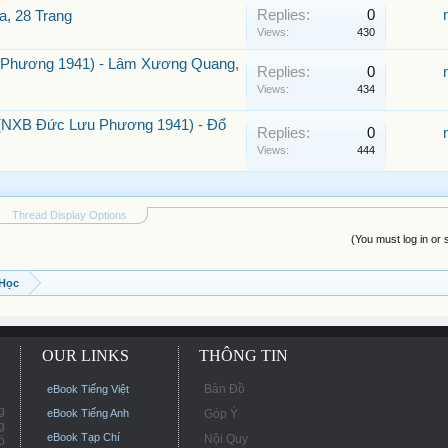
Replies:
0
a, 28 Trang
Views:
430
u Phương 1941) - Lâm Xương Quang,
Replies:
0
Views:
434
(NXB Đức Lưu Phương 1941) - Đổ
Replies:
0
Views:
444
Thread Display Options
(You must log in or 
 Học
OUR LINKS
THÔNG TIN
Bản Đồ
eBook Tiếng Việt
g
eBook Tiếng Anh
Góp Ý
g
eBook Tạp Chí
Nội Quy
ó