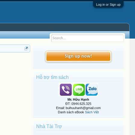
Log in or Sign up
Sign up now!
Hỗ trợ tìm sách
Mr. Hữu Hạnh
ĐT: 0944.625.325
Email: buihuuhanh@gmail.com
Danh sách eBook
Sách Việt
Nhà Tài Trợ