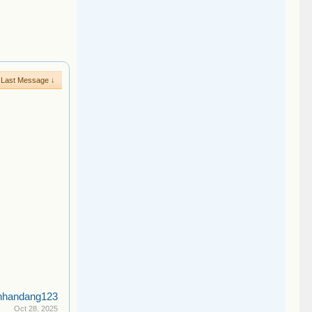
Last Message ↓
nhandang123
Oct 28, 2025