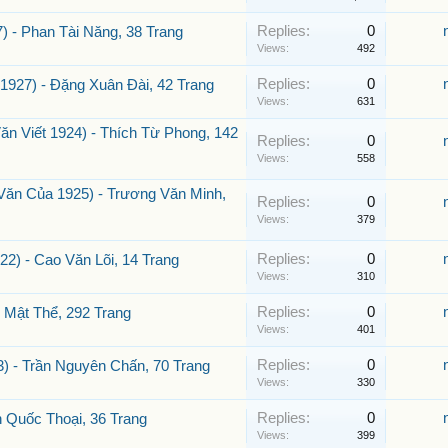
Replies:
0
 - Phan Tài Năng, 38 Trang
Views:
492
Replies:
0
927) - Đặng Xuân Đài, 42 Trang
Views:
631
n Viết 1924) - Thích Từ Phong, 142
Replies:
0
Views:
558
ăn Của 1925) - Trương Văn Minh,
Replies:
0
Views:
379
Replies:
0
2) - Cao Văn Lõi, 14 Trang
Views:
310
Replies:
0
 Mật Thể, 292 Trang
Views:
401
Replies:
0
 - Trần Nguyên Chấn, 70 Trang
Views:
330
Replies:
0
Quốc Thoại, 36 Trang
Views:
399