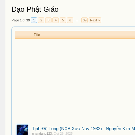
Đạo Phật Giáo
Page 1 of 39
1
2
3
4
5
6
→
39
Next >
Title
Tịnh Độ Tông (NXB Xưa Nay 1932) - Nguyễn Kim M
nhandang123
,
Oct 28, 2025