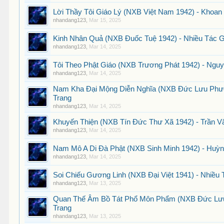
Lời Thầy Tôi Giáo Lý (NXB Việt Nam 1942) - Khoan
nhandang123
,
Mar 15, 2025
Kinh Nhân Quả (NXB Đuốc Tuệ 1942) - Nhiều Tác G
nhandang123
,
Mar 14, 2025
Tôi Theo Phật Giáo (NXB Trương Phát 1942) - Nguy
nhandang123
,
Mar 14, 2025
Nam Kha Đại Mộng Diễn Nghĩa (NXB Đức Lưu Phư
Trang
nhandang123
,
Mar 14, 2025
Khuyến Thiện (NXB Tín Đức Thư Xã 1942) - Trần V
nhandang123
,
Mar 14, 2025
Nam Mô A Di Đà Phật (NXB Sinh Minh 1942) - Huỳ
nhandang123
,
Mar 14, 2025
Soi Chiếu Gương Linh (NXB Đại Việt 1941) - Nhiều 
nhandang123
,
Mar 13, 2025
Quan Thế Âm Bồ Tát Phổ Môn Phẩm (NXB Đức Lưu 
Trang
nhandang123
,
Mar 13, 2025