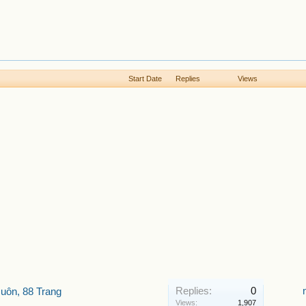
Start Date
Replies
Views
Replies:
0
uôn, 88 Trang
Views:
1,907