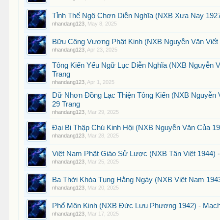
Tỉnh Thế Ngộ Chơn Diễn Nghĩa (NXB Xưa Nay 1927)
nhandang123
,
May 8, 2025
Bữu Công Vương Phật Kinh (NXB Nguyễn Văn Viết 1
nhandang123
,
Apr 23, 2025
Tông Kiến Yếu Ngữ Lục Diễn Nghĩa (NXB Nguyễn Vă
Trang
nhandang123
,
Apr 1, 2025
Dữ Nhơn Đồng Lạc Thiện Tông Kiến (NXB Nguyễn V
29 Trang
nhandang123
,
Mar 29, 2025
Đại Bi Thập Chú Kinh Hội (NXB Nguyễn Văn Của 192
nhandang123
,
Mar 28, 2025
Việt Nam Phật Giáo Sử Lược (NXB Tân Việt 1944) -
nhandang123
,
Mar 25, 2025
Ba Thời Khóa Tụng Hằng Ngày (NXB Việt Nam 1943)
nhandang123
,
Mar 20, 2025
Phổ Môn Kinh (NXB Đức Lưu Phương 1942) - Mạch 
nhandang123
,
Mar 17, 2025