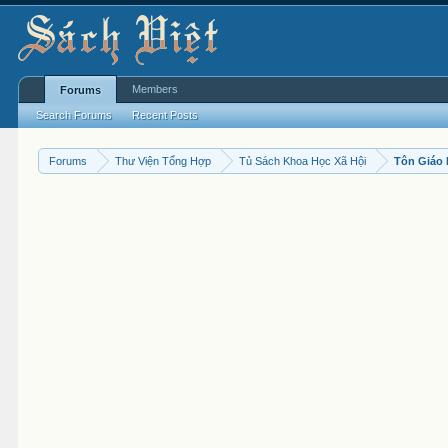
Members
Forums
Search Forums
Recent Posts
Forums
Thư Viện Tổng Hợp
Tủ Sách Khoa Học Xã Hội
Tôn Giáo