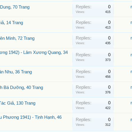
Replies:
0
 Dung, 70 Trang
Views:
415
Replies:
0
iả, 14 Trang
Views:
413
Replies:
0
ên Minh, 72 Trang
Views:
435
ơng 1942) - Lâm Xương Quang, 34
Replies:
0
Views:
373
Replies:
0
ăn Nhu, 36 Trang
Views:
456
Replies:
0
nh Bá Dưỡng, 40 Trang
Views:
376
Replies:
0
Tác Giả, 130 Trang
Views:
422
Phương 1941) - Tịnh Hạnh, 46
Replies:
0
Views:
312