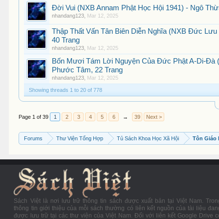
Đời Vui (NXB Annam Phật Học Hội 1941) - Ngô Thừ
nhandang123
,
Mar 12, 2025
Thập Thất Vấn Tân Biên Diễn Nghĩa (NXB Đức Lư
40 Trang
nhandang123
,
Mar 12, 2025
Bốn Mươi Tám Lời Nguyện Của Đức Phật A-Di-Đà 
Phước Tâm, 22 Trang
nhandang123
,
Mar 12, 2025
Showing threads 1 to 20 of 778
Page 1 of 39
1
2
3
4
5
6
→
39
Next >
Forums
Thư Viện Tổng Hợp
Tủ Sách Khoa Học Xã Hội
Tôn Giáo
Sách Việt là nơi lưu trữ thông tin sách được xuất bản tại Việt Nam. Tron
thông tin giới thiệu của mỗi sách thường có liên kết nguồn của tài liệu đan
được lưu trữ tại các thư viện của Việt Nam. Đối với liên kết Google Drive c