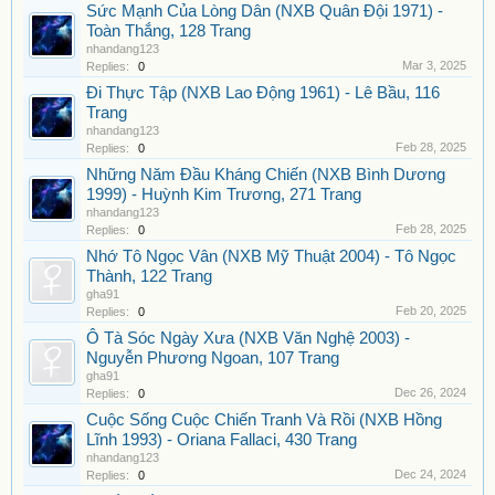
Sức Mạnh Của Lòng Dân (NXB Quân Đội 1971) -
Toàn Thắng, 128 Trang
nhandang123
Mar 3, 2025
Replies:
0
Đi Thực Tập (NXB Lao Động 1961) - Lê Bầu, 116
Trang
nhandang123
Feb 28, 2025
Replies:
0
Những Năm Đầu Kháng Chiến (NXB Bình Dương
1999) - Huỳnh Kim Trương, 271 Trang
nhandang123
Feb 28, 2025
Replies:
0
Nhớ Tô Ngọc Vân (NXB Mỹ Thuật 2004) - Tô Ngọc
Thành, 122 Trang
gha91
Feb 20, 2025
Replies:
0
Ô Tà Sóc Ngày Xưa (NXB Văn Nghệ 2003) -
Nguyễn Phương Ngoan, 107 Trang
gha91
Dec 26, 2024
Replies:
0
Cuộc Sống Cuộc Chiến Tranh Và Rồi (NXB Hồng
Lĩnh 1993) - Oriana Fallaci, 430 Trang
nhandang123
Dec 24, 2024
Replies:
0