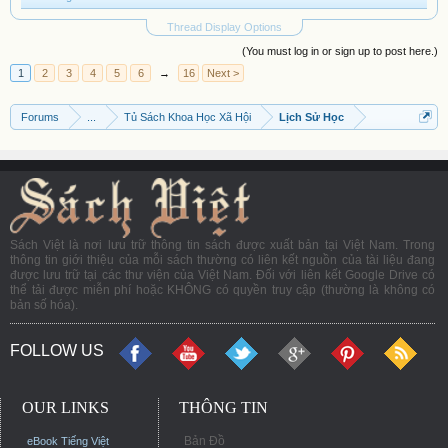
Thread Display Options
(You must log in or sign up to post here.)
1
2
3
4
5
6
→
16
Next >
Forums
...
Tủ Sách Khoa Học Xã Hội
Lịch Sử Học
Sách Việt là nơi lưu trữ thông tin sách được xuất bản tại Việt Nam. Trong
thông tin giới thiệu của mỗi sách thường có liên kết nguồn của tài liệu đang
được lưu trữ tại các thư viện của Việt Nam. Đối với liên kết Google Drive có
thể tải được miễn phí hoặc KHÔNG có quyền truy cập (thường là không có
bản số hóa).
FOLLOW US
OUR LINKS
THÔNG TIN
Bản Đồ
eBook Tiếng Việt