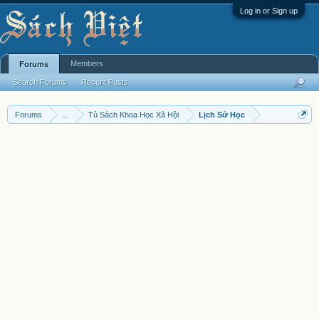
Log in or Sign up
Members
Forums
Search Forums
Recent Posts
Forums
...
Tủ Sách Khoa Học Xã Hội
Lịch Sử Học