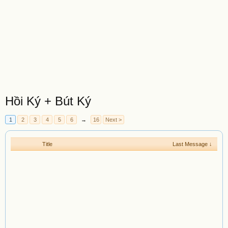
Hồi Ký + Bút Ký
1
2
3
4
5
6
→
16
Next >
Title
Last Message ↓