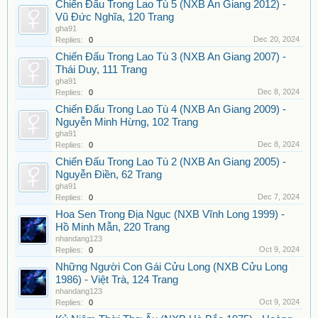
Chiến Đấu Trong Lao Tù 5 (NXB An Giang 2012) -
Vũ Đức Nghĩa, 120 Trang
gha91
Dec 20, 2024
Replies:
0
Chiến Đấu Trong Lao Tù 3 (NXB An Giang 2007) -
Thái Duy, 111 Trang
gha91
Dec 8, 2024
Replies:
0
Chiến Đấu Trong Lao Tù 4 (NXB An Giang 2009) -
Nguyễn Minh Hừng, 102 Trang
gha91
Dec 8, 2024
Replies:
0
Chiến Đấu Trong Lao Tù 2 (NXB An Giang 2005) -
Nguyễn Điền, 62 Trang
gha91
Dec 7, 2024
Replies:
0
Hoa Sen Trong Địa Ngục (NXB Vĩnh Long 1999) -
Hồ Minh Mẫn, 220 Trang
nhandang123
Oct 9, 2024
Replies:
0
Những Người Con Gái Cửu Long (NXB Cửu Long
1986) - Việt Trà, 124 Trang
nhandang123
Oct 9, 2024
Replies:
0