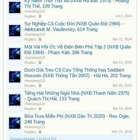
Kỷ Niệm Thời Thơ Ấu (NXB Hà Bắc 1975) - Hoàng
Thị Thế, 109 Trang
nhandang123
Jul 2, 2024
Replies:
0
Sự Nghiệp Cả Cuộc Đời (NXB Quân Đội 1984) -
Aleksandr M. Vasilevsky, 614 Trang
nhandang123
Apr 21, 2024
Replies:
0
Một Vài Hồi Ức Về Điện Biên Phủ Tập 2 (NXB Quân
Đội 1964) - Phạm Kiệt, 286 Trang
nhandang123
Apr 21, 2024
Replies:
0
Dưới Giá Treo Cổ Cựu Tổng Thống Iraq Saddam
Hussein (NXB Thông Tấn 2007) - Hải Hà, 202 Trang
nhandang123
Apr 20, 2024
Replies:
0
Tiếng Hát Những Ngôi Nhà (NXB Thanh Niên 1975)
- Quách Thị Hải, 133 Trang
nhandang123
Apr 10, 2024
Replies:
0
Bữa Trưa Miễn Phí (NXB Dân Trí 2020) - Rex Ogle,
248 Trang
nhandang123
Mar 20, 2024
Replies:
0
Showing threads 1 to 20 of 310