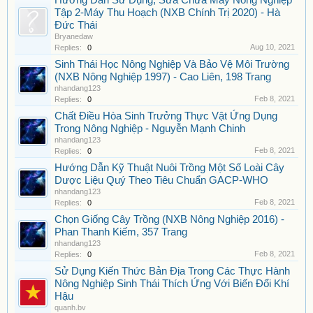
Hướng Dẫn Sử Dụng, Sửa Chữa Máy Nông Nghiệp
Tập 2-Máy Thu Hoạch (NXB Chính Trị 2020) - Hà
Đức Thái
Bryanedaw
Aug 10, 2021
Replies:
0
Sinh Thái Học Nông Nghiệp Và Bảo Vệ Môi Trường
(NXB Nông Nghiệp 1997) - Cao Liên, 198 Trang
nhandang123
Feb 8, 2021
Replies:
0
Chất Điều Hòa Sinh Trưởng Thực Vật Ứng Dụng
Trong Nông Nghiệp - Nguyễn Mạnh Chinh
nhandang123
Feb 8, 2021
Replies:
0
Hướng Dẫn Kỹ Thuật Nuôi Trồng Một Số Loài Cây
Dược Liệu Quý Theo Tiêu Chuẩn GACP-WHO
nhandang123
Feb 8, 2021
Replies:
0
Chọn Giống Cây Trồng (NXB Nông Nghiệp 2016) -
Phan Thanh Kiếm, 357 Trang
nhandang123
Feb 8, 2021
Replies:
0
Sử Dụng Kiến Thức Bản Địa Trong Các Thực Hành
Nông Nghiệp Sinh Thái Thích Ứng Với Biến Đổi Khí
Hậu
quanh.bv