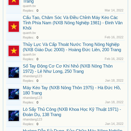
Trang
quanh.bv
Mar 14, 2022
Replies:
0
Cấu Tạo, Chăm Sóc Và Điều Chỉnh Máy Kéo Các
Tỉnh Phía Nam (NXB Nông Nghiệp 1981) - Đinh Văn
Khôi
quanh.bv
Feb 16, 2022
Replies:
0
Thủy Lực Và Cấp Thoát Nước Trong Nông Nghiệp
(NXB Giáo Dục 2000) - Hoàng Đức Liên, 200 Trang
quanh.bv
Feb 16, 2022
Replies:
0
Sổ Tay Động Cơ Cơ Khí Nhỏ (NXB Nông Thôn
1972) - Lê Như Long, 250 Trang
nhandang123
Jan 18, 2022
Replies:
0
Máy Kéo Tay (NXB Nông Thôn 1975) - Hà Đức Hồ,
180 Trang
nhandang123
Jan 18, 2022
Replies:
0
Lò Sấy Thủ Công (NXB Khoa Học Kỹ Thuật 1971) -
Đoàn Dụ, 138 Trang
nhandang123
Jan 14, 2022
Replies:
0