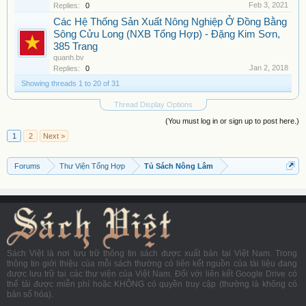
Feb 3, 2021
Replies:
0
Các Hệ Thống Sản Xuất Nông Nghiệp Ở Đồng Bằng
Sông Cửu Long (NXB Tổng Hợp) - Đặng Kim Sơn,
385 Trang
quanh.bv
Jan 2, 2018
Replies:
0
Showing threads 1 to 20 of 31
Thread Display Options
(You must log in or sign up to post here.)
1
2
Next >
Forums
Thư Viện Tổng Hợp
Tủ Sách Nông Lâm
Sách Việt là nơi lưu trữ thông tin sách được xuất bản tại Việt Nam. Trong
thông tin giới thiệu của mỗi sách thường có liên kết nguồn của tài liệu đang
được lưu trữ tại các thư viện của Việt Nam. Đối với liên kết Google Drive có
thể tải được miễn phí hoặc KHÔNG có quyền truy cập (thường là không có
bản số hóa).