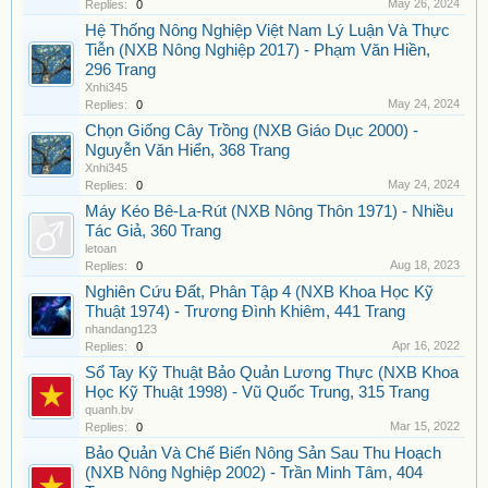
May 26, 2024
Replies:
0
Hệ Thống Nông Nghiệp Việt Nam Lý Luận Và Thực
Tiễn (NXB Nông Nghiệp 2017) - Phạm Văn Hiền,
296 Trang
Xnhi345
May 24, 2024
Replies:
0
Chọn Giống Cây Trồng (NXB Giáo Dục 2000) -
Nguyễn Văn Hiển, 368 Trang
Xnhi345
May 24, 2024
Replies:
0
Máy Kéo Bê-La-Rút (NXB Nông Thôn 1971) - Nhiều
Tác Giả, 360 Trang
letoan
Aug 18, 2023
Replies:
0
Nghiên Cứu Đất, Phân Tập 4 (NXB Khoa Học Kỹ
Thuật 1974) - Trương Đình Khiêm, 441 Trang
nhandang123
Apr 16, 2022
Replies:
0
Sổ Tay Kỹ Thuật Bảo Quản Lương Thực (NXB Khoa
Học Kỹ Thuật 1998) - Vũ Quốc Trung, 315 Trang
quanh.bv
Mar 15, 2022
Replies:
0
Bảo Quản Và Chế Biến Nông Sản Sau Thu Hoạch
(NXB Nông Nghiệp 2002) - Trần Minh Tâm, 404