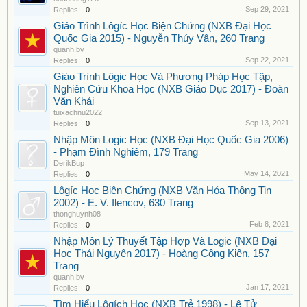
Sep 29, 2021
Replies:
0
Giáo Trình Lôgíc Học Biện Chứng (NXB Đại Học
Quốc Gia 2015) - Nguyễn Thúy Vân, 260 Trang
quanh.bv
Sep 22, 2021
Replies:
0
Giáo Trình Lôgic Học Và Phương Pháp Học Tập,
Nghiên Cứu Khoa Học (NXB Giáo Dục 2017) - Đoàn
Văn Khái
tuixachnu2022
Sep 13, 2021
Replies:
0
Nhập Môn Logic Học (NXB Đại Học Quốc Gia 2006)
- Phạm Đình Nghiêm, 179 Trang
DerikBup
May 14, 2021
Replies:
0
Lôgíc Học Biện Chứng (NXB Văn Hóa Thông Tin
2002) - E. V. Ilencov, 630 Trang
thonghuynh08
Feb 8, 2021
Replies:
0
Nhập Môn Lý Thuyết Tập Hợp Và Logic (NXB Đại
Học Thái Nguyên 2017) - Hoàng Công Kiên, 157
Trang
quanh.bv
Jan 17, 2021
Replies:
0
Tìm Hiểu Lôgích Học (NXB Trẻ 1998) - Lê Tử