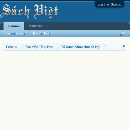
Log in or Sign up
Members
Forums
Search Forums
Recent Posts
Forums
Thư Viện Tổng Hợp
Tủ Sách Khoa Học Xã Hội