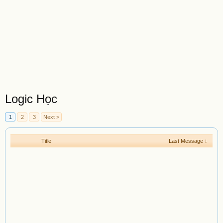
Logic Học
1
2
3
Next >
Title
Last Message ↓