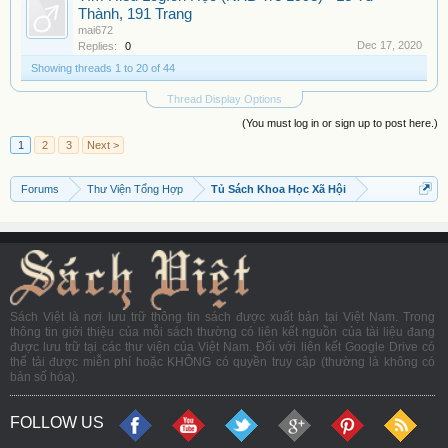
Thành, 191 Trang
mai672
Dec 17, 2020
Replies:
0
Showing threads 1 to 20 of 44
Thread Display Options
(You must log in or sign up to post here.)
1
2
3
Next >
Forums
Thư Viện Tổng Hợp
Tủ Sách Khoa Học Xã Hội
Sách Việt là nơi lưu trữ thông tin sách được xuất bản tại Việt Nam. Trong
thông tin giới thiệu của mỗi sách thường có liên kết nguồn của tài liệu đang
được lưu trữ tại các thư viện của Việt Nam. Đối với liên kết Google Drive có
thể tải được miễn phí hoặc KHÔNG có quyền truy cập (thường là không có
bản số hóa).
FOLLOW US