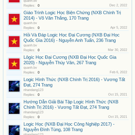
quanh.bv
Dec 2, 2022
Replies:
0
Giáo Trình Logic Học Biện Chứng (NXB Chính Trị
2014) - Võ Văn Thắng, 170 Trang
quanh.bv
Apr 5, 2022
Replies:
0
Hỏi Và Đáp Logic Học Đại Cương (NXB Đại Học
Quốc Gia 2016) - Nguyễn Anh Tuấn, 236 Trang
quanh.bv
Mar 30, 2022
Replies:
0
Lôgíc Học Đại Cương (NXB Đại Học Quốc Gia
2020) - Nguyễn Thúy Vân, 267 Trang
quanh.bv
Feb 6, 2022
Replies:
0
Logic Hình Thức (NXB Chính Trị 2016) - Vương Tất
Đạt, 274 Trang
nhandang123
Oct 15, 2021
Replies:
0
Hướng Dẫn Giải Bài Tập Logic Hình Thức (NXB
Chính Trị 2016) - Vương Tất Đạt, 274 Trang
nhandang123
Oct 15, 2021
Replies:
0
Logic Học (NXB Đại Học Công Nghiệp 2017) -
Nguyễn Đình Tùng, 108 Trang
nhandang123