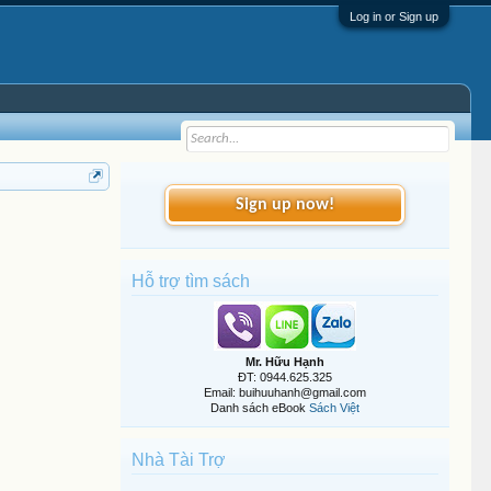
Log in or Sign up
Sign up now!
Hỗ trợ tìm sách
Mr. Hữu Hạnh
ĐT: 0944.625.325
Email: buihuuhanh@gmail.com
Danh sách eBook
Sách Việt
Nhà Tài Trợ