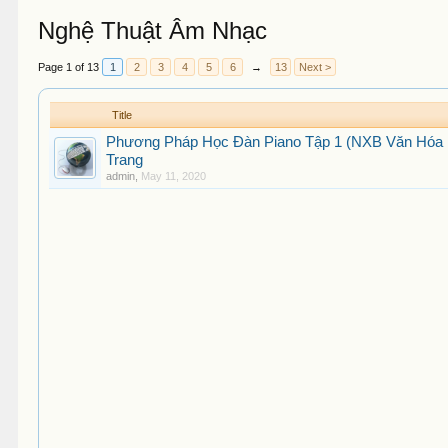
Nghệ Thuật Âm Nhạc
Page 1 of 13
1
2
3
4
5
6
→
13
Next >
Title
Phương Pháp Học Đàn Piano Tập 1 (NXB Văn Hóa Dâ
Trang
admin
,
May 11, 2020