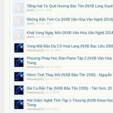
Tiếng Hát Từ Quê Hương Bác Tôn (NXB Long Xuyên 
gha91
,
Oct 31, 2024
Những Bản Tình Ca (NXB Văn Hóa Văn Nghệ 2014) 
gha91
,
Oct 29, 2024
Khát Vọng Ngày Mới (NXB Văn Hóa Văn Nghệ 2014) 
gha91
,
Oct 29, 2024
Vọng Mãi Bản Dạ Cổ Hoài Lang (NXB Bạc Liêu 2008
nhandang123
,
Oct 13, 2024
Phương Pháp Học Đàn Piano Tập 2 (NXB Văn Hóa Dâ
Trang
nhandang123
,
Jun 27, 2024
Nhơn Tình Thay Đổi (NXB Bảo Tồn 1935) - Nguyễn 
nhandang123
,
Jun 6, 2024
Bài Ca Bản Tây (NXB Bảo Tồn 1935) - Tân Sơn, 20
nhandang123
,
Jun 6, 2024
Hát Giặm Nghệ Tĩnh Tập 1-Thượng (NXB Khoa Học 
Trang
nhandang123
,
Jun 5, 2024