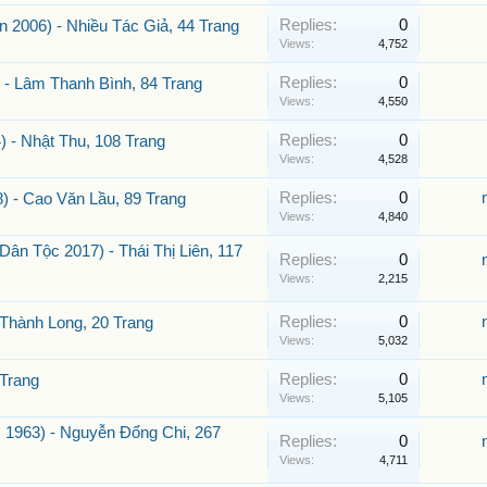
Replies:
0
2006) - Nhiều Tác Giả, 44 Trang
Views:
4,752
Replies:
0
- Lâm Thanh Bình, 84 Trang
Views:
4,550
Replies:
0
- Nhật Thu, 108 Trang
Views:
4,528
Replies:
0
) - Cao Văn Lầu, 89 Trang
Views:
4,840
n Tộc 2017) - Thái Thị Liên, 117
Replies:
0
Views:
2,215
Replies:
0
Thành Long, 20 Trang
Views:
5,032
Replies:
0
 Trang
Views:
5,105
1963) - Nguyễn Đổng Chi, 267
Replies:
0
Views:
4,711