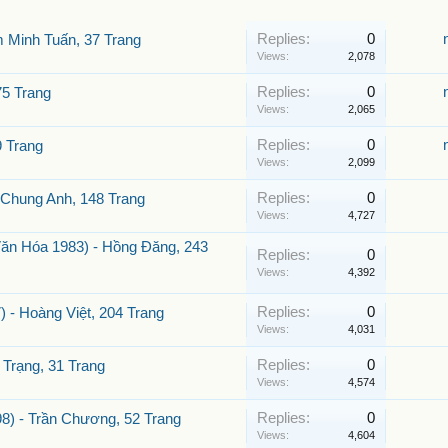
Replies:
0
 Minh Tuấn, 37 Trang
Views:
2,078
Replies:
0
5 Trang
Views:
2,065
Replies:
0
 Trang
Views:
2,099
Replies:
0
 Chung Anh, 148 Trang
Views:
4,727
ăn Hóa 1983) - Hồng Đăng, 243
Replies:
0
Views:
4,392
Replies:
0
- Hoàng Việt, 204 Trang
Views:
4,031
Replies:
0
Trạng, 31 Trang
Views:
4,574
Replies:
0
) - Trần Chương, 52 Trang
Views:
4,604