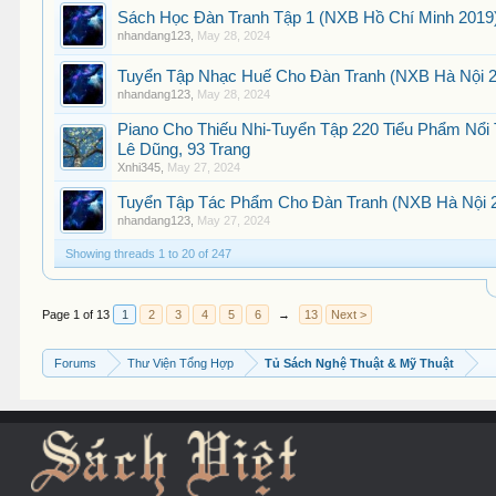
Sách Học Đàn Tranh Tập 1 (NXB Hồ Chí Minh 2019) 
nhandang123
,
May 28, 2024
Tuyển Tập Nhạc Huế Cho Đàn Tranh (NXB Hà Nội 2
nhandang123
,
May 28, 2024
Piano Cho Thiếu Nhi-Tuyển Tập 220 Tiểu Phẩm Nổi
Lê Dũng, 93 Trang
Xnhi345
,
May 27, 2024
Tuyển Tập Tác Phẩm Cho Đàn Tranh (NXB Hà Nội 200
nhandang123
,
May 27, 2024
Showing threads 1 to 20 of 247
Page 1 of 13
1
2
3
4
5
6
→
13
Next >
Forums
Thư Viện Tổng Hợp
Tủ Sách Nghệ Thuật & Mỹ Thuật