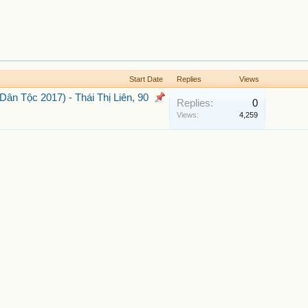
Start Date
Replies
Views
n Tộc 2017) - Thái Thị Liên, 90
Replies:
0
Views:
4,259