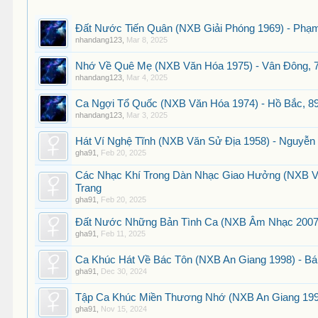
Đất Nước Tiến Quân (NXB Giải Phóng 1969) - Phạm
nhandang123
,
Mar 8, 2025
Nhớ Về Quê Mẹ (NXB Văn Hóa 1975) - Vân Đông, 7
nhandang123
,
Mar 4, 2025
Ca Ngợi Tổ Quốc (NXB Văn Hóa 1974) - Hồ Bắc, 89
nhandang123
,
Mar 3, 2025
Hát Ví Nghệ Tĩnh (NXB Văn Sử Địa 1958) - Nguyễn
gha91
,
Feb 20, 2025
Các Nhạc Khí Trong Dàn Nhạc Giao Hưởng (NXB V
Trang
gha91
,
Feb 20, 2025
Đất Nước Những Bản Tình Ca (NXB Âm Nhạc 2007) 
gha91
,
Feb 11, 2025
Ca Khúc Hát Về Bác Tôn (NXB An Giang 1998) - Bá 
gha91
,
Dec 30, 2024
Tập Ca Khúc Miền Thương Nhớ (NXB An Giang 1998
gha91
,
Nov 15, 2024