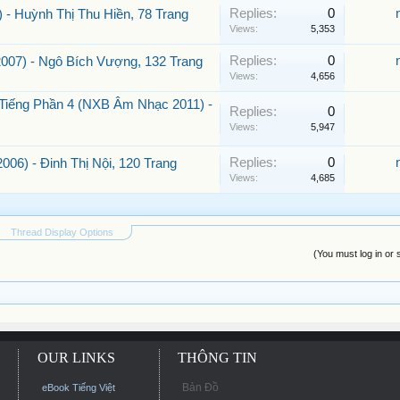
Replies:
0
- Huỳnh Thị Thu Hiền, 78 Trang
Views:
5,353
Replies:
0
007) - Ngô Bích Vượng, 132 Trang
Views:
4,656
 Tiếng Phần 4 (NXB Âm Nhạc 2011) -
Replies:
0
Views:
5,947
Replies:
0
6) - Đinh Thị Nội, 120 Trang
Views:
4,685
Thread Display Options
(You must log in or 
OUR LINKS
THÔNG TIN
Bản Đồ
eBook Tiếng Việt