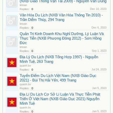
(NXB Giao Thông Vận Tải 2009) - Nguyễn Văn Dung
letoan
Dec 10, 2023
Replies:
0
Văn Hóa Du Lịch (NXB Văn Hóa Thông Tin 2010) -
Trần Diễm Thúy, 294 Trang
letoan
Dec 6, 2023
Replies:
0
Quản Trị Kinh Doanh Khu Nghỉ Dưỡng, Lý Luận Và
Thực Tiễn (NXB Phương Đông 2012) - Sơn Hồng
Đức
letoan
Sep 1, 2023
Replies:
0
Địa Lý Du Lịch (NXB Tổng Hợp 1997) - Nguyễn
Minh Tuệ, 263 Trang
quanh.bv
Jul 24, 2023
Replies:
0
Tuyến Điểm Du Lịch Việt Nam (NXB Giáo Dục
2021) - Bùi Thị Hải Yến, 499 Trang
quanh.bv
Jan 5, 2023
Replies:
0
Địa Lí Du Lịch Cơ Sở Lí Luận Và Thực Tiễn Phát
Triển Ở Việt Nam (NXB Giáo Dục 2021) Nguyễn
Minh Tuệ
quanh.bv
Jan 5, 2023
Replies:
0