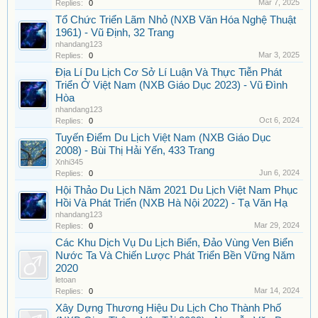
Mar 7, 2025
Replies:
0
Tổ Chức Triển Lãm Nhỏ (NXB Văn Hóa Nghệ Thuật
1961) - Vũ Định, 32 Trang
nhandang123
Mar 3, 2025
Replies:
0
Địa Lí Du Lịch Cơ Sở Lí Luận Và Thực Tiễn Phát
Triển Ở Việt Nam (NXB Giáo Dục 2023) - Vũ Đình
Hòa
nhandang123
Oct 6, 2024
Replies:
0
Tuyến Điểm Du Lịch Việt Nam (NXB Giáo Dục
2008) - Bùi Thị Hải Yến, 433 Trang
Xnhi345
Jun 6, 2024
Replies:
0
Hội Thảo Du Lịch Năm 2021 Du Lịch Việt Nam Phục
Hồi Và Phát Triển (NXB Hà Nội 2022) - Tạ Văn Hạ
nhandang123
Mar 29, 2024
Replies:
0
Các Khu Dịch Vụ Du Lịch Biển, Đảo Vùng Ven Biển
Nước Ta Và Chiến Lược Phát Triển Bền Vững Năm
2020
letoan
Mar 14, 2024
Replies:
0
Xây Dựng Thương Hiệu Du Lịch Cho Thành Phố