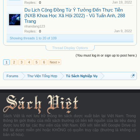
Jan 19, 2022
Replies:
0
Du Lịch Cộng Đồng Từ Ý Tưởng Đến Thực Tiễn
(NXB Khoa Học Xã Hội 2022) - Vũ Tuấn Anh, 288
Trang
nhandang123
Jan 9, 2022
Replies:
0
Showing threads 1 to 20 of 109
Thread Display Options
(You must log in or sign up to post here.)
1
2
3
4
5
6
Next >
Forums
Thư Viện Tổng Hợp
Tủ Sách Nghiệp Vụ
Sách Việt là nơi lưu trữ thông tin sách được xuất bản tại Việt Nam. Trong
thông tin giới thiệu của mỗi sách thường có liên kết nguồn của tài liệu đang
được lưu trữ tại các thư viện của Việt Nam. Đối với liên kết Google Drive có
thể tải được miễn phí hoặc KHÔNG có quyền truy cập (thường là không có
bản số hóa).