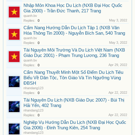
Nhập Môn Khoa Học Du Lịch (NXB Đại Học Quốc
Gia 2000) - Trần Đức Thanh, 217 Trang
quanh.bv
May 3, 2022
Replies:
0
Cẩm Nang Hướng Dẫn Du Lịch Tập 1 (NXB Văn
Hóa Thông Tin 2000) - Nguyễn Bích San, 540 Trang
quanh.bv
May 3, 2022
Replies:
0
Tài Nguyên Môi Trường Và Du Lịch Việt Nam (NXB
Giáo Dục 2001) - Phạm Trung Lương, 236 Trang
quanh.bv
Apr 29, 2022
Replies:
0
Cẩm Nang Thuyết Minh Một Số Điểm Du Lịch Tiêu
Biểu Về Dân Tộc, Tôn Giáo Và Tín Ngưỡng Vùng
ĐBSH
nhandang123
Apr 22, 2022
Replies:
0
Tài Nguyên Du Lịch (NXB Giáo Dục 2007) - Bùi Thị
Hải Yến, 402 Trang
nhandang123
Apr 22, 2022
Replies:
0
Nghiệp Vụ Hướng Dẫn Du Lịch (NXB Đại Học Quốc
Gia 2006) - Đinh Trung Kiên, 254 Trang
nhandang123