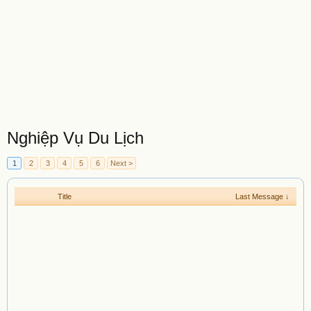
Nghiệp Vụ Du Lịch
1
2
3
4
5
6
Next >
Title
Last Message ↓