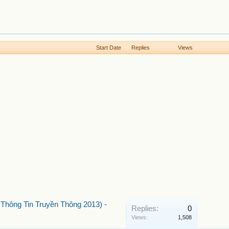
Start Date
Replies
Views
hông Tin Truyền Thông 2013) -
Replies:
0
Views:
1,508