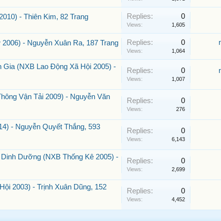
Replies:
0
10) - Thiên Kim, 82 Trang
Views:
1,605
Replies:
0
2006) - Nguyễn Xuân Ra, 187 Trang
Views:
1,064
 Gia (NXB Lao Động Xã Hội 2005) -
Replies:
0
Views:
1,007
hông Vận Tải 2009) - Nguyễn Văn
Replies:
0
Views:
276
14) - Nguyễn Quyết Thắng, 593
Replies:
0
Views:
6,143
ị Dinh Dưỡng (NXB Thống Kê 2005) -
Replies:
0
Views:
2,699
i 2003) - Trịnh Xuân Dũng, 152
Replies:
0
Views:
4,452