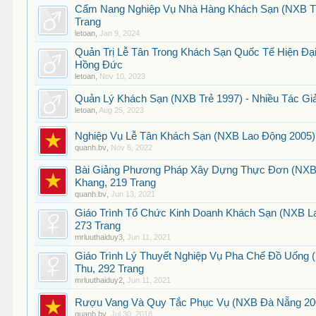
Cẩm Nang Nghiệp Vụ Nhà Hàng Khách Sạn (NXB Thờ
Trang
letoan
,
Jan 9, 2024
Quản Trị Lễ Tân Trong Khách Sạn Quốc Tế Hiện Đạ
Hồng Đức
letoan
,
Nov 10, 2023
Quản Lý Khách Sạn (NXB Trẻ 1997) - Nhiều Tác Giả
letoan
,
Aug 25, 2023
Nghiệp Vụ Lễ Tân Khách Sạn (NXB Lao Động 2005) 
quanh.bv
,
Nov 6, 2022
Bài Giảng Phương Pháp Xây Dựng Thực Đơn (NXB 
Khang, 219 Trang
quanh.bv
,
Jun 13, 2021
Giáo Trình Tổ Chức Kinh Doanh Khách Sạn (NXB Lao
273 Trang
mrluuthaiduy3
,
Jun 11, 2021
Giáo Trình Lý Thuyết Nghiệp Vụ Pha Chế Đồ Uống 
Thu, 292 Trang
mrluuthaiduy2
,
Jun 11, 2021
Rượu Vang Và Quy Tắc Phục Vụ (NXB Đà Nẵng 200
quanh.bv
,
Jul 30, 2018