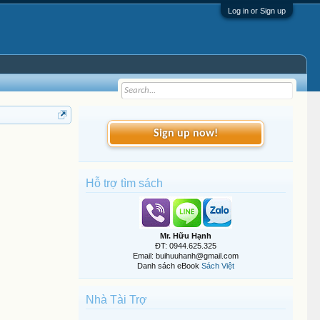
Log in or Sign up
Sign up now!
Hỗ trợ tìm sách
Mr. Hữu Hạnh
ĐT: 0944.625.325
Email: buihuuhanh@gmail.com
Danh sách eBook
Sách Việt
Nhà Tài Trợ