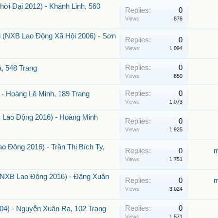
i Đại 2012) - Khánh Linh, 560
Replies:
0
Views:
876
i (NXB Lao Động Xã Hội 2006) - Sơn
Replies:
0
Views:
1,094
Replies:
0
, 548 Trang
Views:
850
Replies:
0
- Hoàng Lê Minh, 189 Trang
Views:
1,073
Lao Động 2016) - Hoàng Minh
Replies:
0
Views:
1,925
 Động 2016) - Trần Thị Bích Ty,
Replies:
0
m
Views:
1,751
(NXB Lao Động 2016) - Đặng Xuân
Replies:
0
m
Views:
3,024
Replies:
0
4) - Nguyễn Xuân Ra, 102 Trang
Views:
1,571