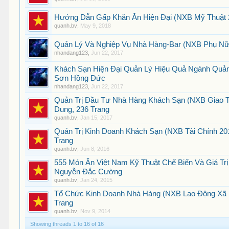
Hướng Dẫn Gấp Khăn Ăn Hiện Đại (NXB Mỹ Thuật 20
quanh.bv
,
May 9, 2018
Quản Lý Và Nghiệp Vụ Nhà Hàng-Bar (NXB Phụ Nữ 
nhandang123
,
Jun 22, 2017
Khách Sạn Hiện Đại Quản Lý Hiệu Quả Ngành Quản
Sơn Hồng Đức
nhandang123
,
Jun 22, 2017
Quản Trị Đầu Tư Nhà Hàng Khách Sạn (NXB Giao T
Dung, 236 Trang
quanh.bv
,
Jan 15, 2017
Quản Trị Kinh Doanh Khách Sạn (NXB Tài Chính 20
Trang
quanh.bv
,
Jun 8, 2016
555 Món Ăn Việt Nam Kỹ Thuật Chế Biến Và Giá Tr
Nguyễn Đắc Cường
quanh.bv
,
Jan 24, 2015
Tổ Chức Kinh Doanh Nhà Hàng (NXB Lao Động Xã Hộ
Trang
quanh.bv
,
Nov 9, 2014
Showing threads 1 to 16 of 16