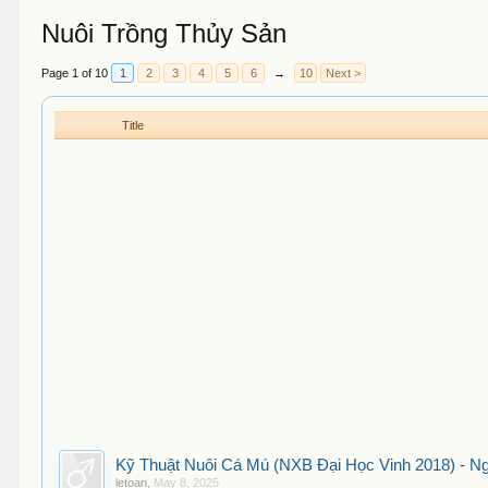
Nuôi Trồng Thủy Sản
Page 1 of 10
1
2
3
4
5
6
→
10
Next >
Title
Kỹ Thuật Nuôi Cá Mú (NXB Đại Học Vinh 2018) - Ng
letoan
,
May 8, 2025