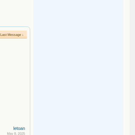
Last Message ↓
letoan
May 8, 2025