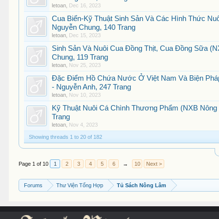
letoan
,
Dec 16, 2023
Cua Biển-Kỹ Thuật Sinh Sản Và Các Hình Thức Nuô
Nguyễn Chung, 140 Trang
letoan
,
Dec 15, 2023
Sinh Sản Và Nuôi Cua Đồng Thịt, Cua Đồng Sữa (N
Chung, 119 Trang
letoan
,
Nov 25, 2023
Đặc Điểm Hồ Chứa Nước Ở Việt Nam Và Biện Pháp
- Nguyễn Anh, 247 Trang
letoan
,
Nov 10, 2023
Kỹ Thuật Nuôi Cá Chình Thương Phẩm (NXB Nông 
Trang
letoan
,
Nov 4, 2023
Showing threads 1 to 20 of 182
Page 1 of 10
1
2
3
4
5
6
→
10
Next >
Forums
Thư Viện Tổng Hợp
Tủ Sách Nông Lâm