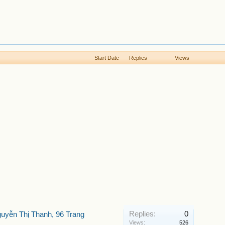
Start Date
Replies
Views
Replies:
0
uyễn Thị Thanh, 96 Trang
Views:
526