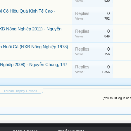
Views:
920
i Có Hiệu Quả Kinh Tế Cao -
Replies:
0
Views:
792
XB Nông Nghiệp 2011) - Nguyễn
Replies:
0
Views:
849
 Nuôi Cá (NXB Nông Nghiệp 1978)
Replies:
0
Views:
756
Nghiệp 2008) - Nguyễn Chung, 147
Replies:
0
Views:
1,356
Thread Display Options
(You must log in or 