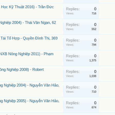
Học Kỹ Thuật 2016) - Trần Đức
Replies:
0
Views:
716
ghiệp 2004) - Thái Văn Ngạn, 62
Replies:
0
Views:
552
ái Tổ Hợp - Quyền Đình Thi, 369
Replies:
0
Views:
794
(NXB Nông Nghiệp 2011) - Phạm
Replies:
0
Views:
1,375
g Nghiệp 2008) - Robert
Replies:
0
Views:
1,038
g Nghiệp 2004) - Nguyễn Văn Hảo,
Replies:
0
Views:
710
g Nghiệp 2005) - Nguyễn Văn Hảo,
Replies:
0
Views:
674