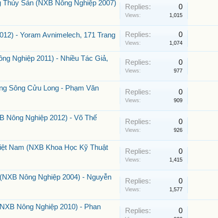
g Thủy Sản (NXB Nông Nghiệp 2007)
Replies:
0
Views:
1,015
Replies:
0
12) - Yoram Avnimelech, 171 Trang
Views:
1,074
ng Nghiệp 2011) - Nhiều Tác Giả,
Replies:
0
Views:
977
ằng Sông Cửu Long - Phạm Văn
Replies:
0
Views:
909
 Nông Nghiệp 2012) - Võ Thế
Replies:
0
Views:
926
iệt Nam (NXB Khoa Học Kỹ Thuật
Replies:
0
Views:
1,415
(NXB Nông Nghiệp 2004) - Nguyễn
Replies:
0
Views:
1,577
(NXB Nông Nghiệp 2010) - Phan
Replies:
0