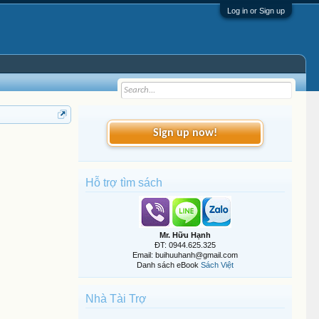
Log in or Sign up
Sign up now!
Hỗ trợ tìm sách
Mr. Hữu Hạnh
ĐT: 0944.625.325
Email: buihuuhanh@gmail.com
Danh sách eBook
Sách Việt
Nhà Tài Trợ