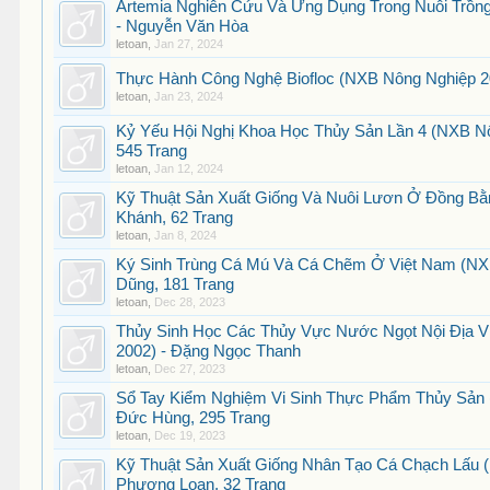
Artemia Nghiên Cứu Và Ứng Dụng Trong Nuôi Trồn
- Nguyễn Văn Hòa
letoan
,
Jan 27, 2024
Thực Hành Công Nghệ Biofloc (NXB Nông Nghiệp 20
letoan
,
Jan 23, 2024
Kỷ Yếu Hội Nghị Khoa Học Thủy Sản Lần 4 (NXB Nô
545 Trang
letoan
,
Jan 12, 2024
Kỹ Thuật Sản Xuất Giống Và Nuôi Lươn Ở Đồng B
Khánh, 62 Trang
letoan
,
Jan 8, 2024
Ký Sinh Trùng Cá Mú Và Cá Chẽm Ở Việt Nam (NXB
Dũng, 181 Trang
letoan
,
Dec 28, 2023
Thủy Sinh Học Các Thủy Vực Nước Ngọt Nội Địa V
2002) - Đặng Ngọc Thanh
letoan
,
Dec 27, 2023
Sổ Tay Kiểm Nghiệm Vi Sinh Thực Phẩm Thủy Sản 
Đức Hùng, 295 Trang
letoan
,
Dec 19, 2023
Kỹ Thuật Sản Xuất Giống Nhân Tạo Cá Chạch Lấu 
Phương Loan, 32 Trang