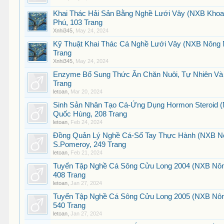
Khai Thác Hải Sản Bằng Nghề Lưới Vây (NXB Khoa 
Phú, 103 Trang
Xnhi345
,
May 24, 2024
Kỹ Thuật Khai Thác Cá Nghề Lưới Vây (NXB Nông N
Trang
Xnhi345
,
May 24, 2024
Enzyme Bổ Sung Thức Ăn Chăn Nuôi, Tự Nhiên Và T
Trang
letoan
,
Mar 20, 2024
Sinh Sản Nhân Tạo Cá-Ứng Dụng Hormon Steroid 
Quốc Hùng, 208 Trang
letoan
,
Feb 24, 2024
Đồng Quản Lý Nghề Cá-Sổ Tay Thực Hành (NXB Nôn
S.Pomeroy, 249 Trang
letoan
,
Feb 21, 2024
Tuyển Tập Nghề Cá Sông Cửu Long 2004 (NXB Nôn
408 Trang
letoan
,
Jan 27, 2024
Tuyển Tập Nghề Cá Sông Cửu Long 2005 (NXB Nôn
540 Trang
letoan
,
Jan 27, 2024