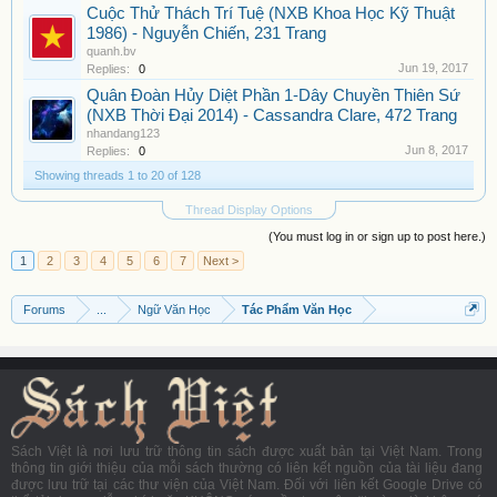
Cuộc Thử Thách Trí Tuệ (NXB Khoa Học Kỹ Thuật
1986) - Nguyễn Chiến, 231 Trang
quanh.bv
Jun 19, 2017
Replies:
0
Quân Đoàn Hủy Diệt Phần 1-Dây Chuyền Thiên Sứ
(NXB Thời Đại 2014) - Cassandra Clare, 472 Trang
nhandang123
Jun 8, 2017
Replies:
0
Showing threads 1 to 20 of 128
Thread Display Options
(You must log in or sign up to post here.)
1
2
3
4
5
6
7
Next >
Forums
...
Ngữ Văn Học
Tác Phẩm Văn Học
Sách Việt là nơi lưu trữ thông tin sách được xuất bản tại Việt Nam. Trong
thông tin giới thiệu của mỗi sách thường có liên kết nguồn của tài liệu đang
được lưu trữ tại các thư viện của Việt Nam. Đối với liên kết Google Drive có