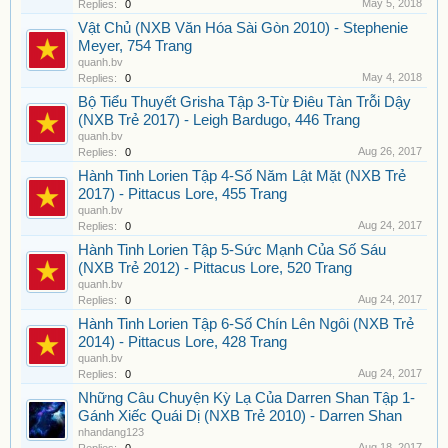
May 5, 2018
Replies:
0
Vật Chủ (NXB Văn Hóa Sài Gòn 2010) - Stephenie
Meyer, 754 Trang
quanh.bv
May 4, 2018
Replies:
0
Bộ Tiểu Thuyết Grisha Tập 3-Từ Điêu Tàn Trỗi Dậy
(NXB Trẻ 2017) - Leigh Bardugo, 446 Trang
quanh.bv
Aug 26, 2017
Replies:
0
Hành Tinh Lorien Tập 4-Số Năm Lật Mặt (NXB Trẻ
2017) - Pittacus Lore, 455 Trang
quanh.bv
Aug 24, 2017
Replies:
0
Hành Tinh Lorien Tập 5-Sức Mạnh Của Số Sáu
(NXB Trẻ 2012) - Pittacus Lore, 520 Trang
quanh.bv
Aug 24, 2017
Replies:
0
Hành Tinh Lorien Tập 6-Số Chín Lên Ngôi (NXB Trẻ
2014) - Pittacus Lore, 428 Trang
quanh.bv
Aug 24, 2017
Replies:
0
Những Câu Chuyện Kỳ Lạ Của Darren Shan Tập 1-
Gánh Xiếc Quái Dị (NXB Trẻ 2010) - Darren Shan
nhandang123
Aug 18, 2017