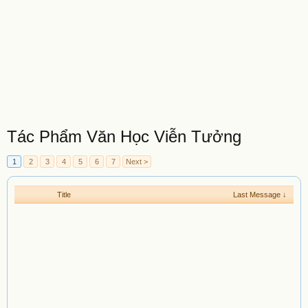
Tác Phẩm Văn Học Viễn Tưởng
1
2
3
4
5
6
7
Next >
Title
Last Message ↓