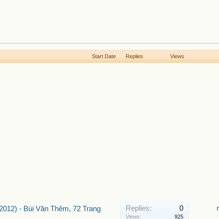
Start Date
Replies
Views
Replies:
0
012) - Bùi Văn Thêm, 72 Trang
Views:
925