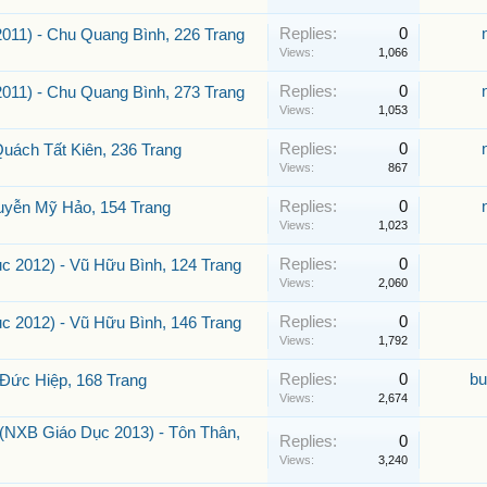
Replies:
0
2011) - Chu Quang Bình, 226 Trang
Views:
1,066
Replies:
0
2011) - Chu Quang Bình, 273 Trang
Views:
1,053
Replies:
0
Quách Tất Kiên, 236 Trang
Views:
867
Replies:
0
guyễn Mỹ Hảo, 154 Trang
Views:
1,023
Replies:
0
c 2012) - Vũ Hữu Bình, 124 Trang
Views:
2,060
Replies:
0
c 2012) - Vũ Hữu Bình, 146 Trang
Views:
1,792
Replies:
0
bu
 Đức Hiệp, 168 Trang
Views:
2,674
(NXB Giáo Dục 2013) - Tôn Thân,
Replies:
0
Views:
3,240