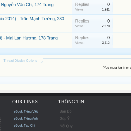
Replies:
0
 Nguyễn Văn Chi, 174 Trang
Views:
1,911
ia 2014) - Trần Mạnh Tường, 230
Replies:
0
Views:
2,270
Replies:
0
) - Mai Lan Hương, 178 Trang
Views:
3,112
Thread Display Options
(You must log in or 
OUR LINKS
THÔNG TIN
Bản Đồ
eBook Tiếng Việt
g
eBook Tiếng Anh
Góp Ý
g
eBook Tạp Chí
Nội Quy
ó