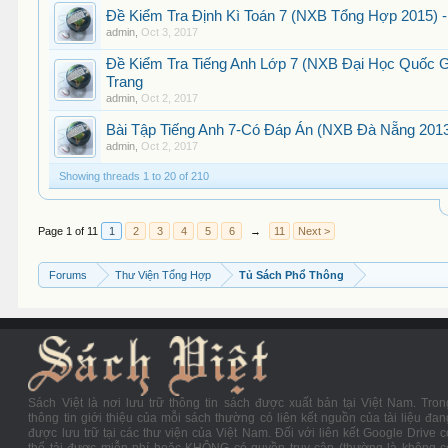
Đề Kiểm Tra Định Kì Toán 7 (NXB Tổng Hợp 2015) -
admin
,
Oct 3, 2017
Đề Kiểm Tra Tiếng Anh Lớp 7 (NXB Đại Học Quốc G
Trang
admin
,
Oct 2, 2017
Bài Tập Tiếng Anh 7-Có Đáp Án (NXB Đà Nẵng 2013
admin
,
Oct 2, 2017
Showing threads 1 to 20 of 210
Page 1 of 11
1
2
3
4
5
6
→
11
Next >
Forums
Thư Viện Tổng Hợp
Tủ Sách Phổ Thông
Sách Việt là nơi lưu trữ thông tin sách được xuất bản tại Việt Nam. Tron
thông tin giới thiệu của mỗi sách thường có liên kết nguồn của tài liệu đan
được lưu trữ tại các thư viện của Việt Nam. Đối với liên kết Google Drive c