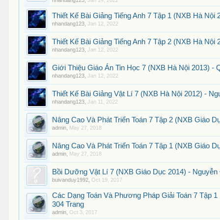
nhandang123
,
Jan 14, 2022
Thiết Kế Bài Giảng Tiếng Anh 7 Tập 1 (NXB Hà Nội 
nhandang123
,
Jan 12, 2022
Thiết Kế Bài Giảng Tiếng Anh 7 Tập 2 (NXB Hà Nội 
nhandang123
,
Jan 12, 2022
Giới Thiệu Giáo Án Tin Học 7 (NXB Hà Nội 2013) - 
nhandang123
,
Jan 12, 2022
Thiết Kế Bài Giảng Vật Lí 7 (NXB Hà Nội 2012) - N
nhandang123
,
Jan 11, 2022
Nâng Cao Và Phát Triển Toán 7 Tập 2 (NXB Giáo Dụ
admin
,
May 27, 2018
Nâng Cao Và Phát Triển Toán 7 Tập 1 (NXB Giáo Dụ
admin
,
May 27, 2018
Bồi Dưỡng Vật Lí 7 (NXB Giáo Dục 2014) - Nguyễn
buivanduy1992
,
Oct 19, 2017
Các Dạng Toán Và Phương Pháp Giải Toán 7 Tập 1 
304 Trang
admin
,
Oct 3, 2017