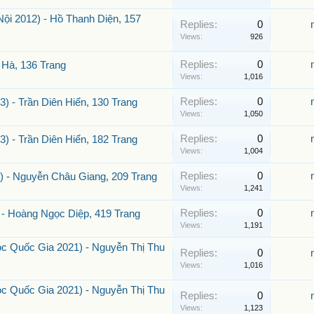
ội 2012) - Hồ Thanh Diện, 157
Replies:
0
Views:
926
Replies:
0
 Hà, 136 Trang
Views:
1,016
Replies:
0
) - Trần Diên Hiển, 130 Trang
Views:
1,050
Replies:
0
) - Trần Diên Hiển, 182 Trang
Views:
1,004
Replies:
0
4) - Nguyễn Châu Giang, 209 Trang
Views:
1,241
Replies:
0
 - Hoàng Ngọc Diệp, 419 Trang
Views:
1,191
ọc Quốc Gia 2021) - Nguyễn Thị Thu
Replies:
0
Views:
1,016
ọc Quốc Gia 2021) - Nguyễn Thị Thu
Replies:
0
Views:
1,123