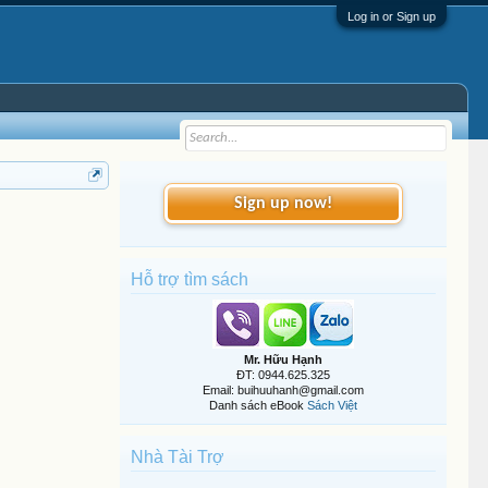
Log in or Sign up
Sign up now!
Hỗ trợ tìm sách
Mr. Hữu Hạnh
ĐT: 0944.625.325
Email: buihuuhanh@gmail.com
Danh sách eBook
Sách Việt
Nhà Tài Trợ