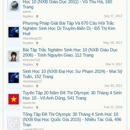
Học 10 (NXB Giáo Dục 2011) - Vũ Thu Hà, 160
Trang
admin
Sep 27, 2017
Replies:
0
Phương Pháp Giải Bài Tập Và 670 Câu Hỏi Trắc
Nghiệm Sinh Học Di Truyền-Biến Dị - Đỗ Thị Kim
Huê
nhandang123
May 28, 2017
Replies:
0
Bài Tập Trắc Nghiệm Sinh Học 10 (NXB Giáo Dục
2006) - Trịnh Nguyên Giao, 112 Trang
tinhoctre7a3
Mar 4, 2017
Replies:
0
Sinh Học 10 (NXB Đại Học Sư Phạm 2024) - Mai Sỹ
Tuấn, 152 Trang
nhandang123
Jan 30, 2017
Replies:
0
Tuyển Tập 20 Năm Đề Thi Olympic 30 Tháng 4 Sinh
Học 10 - Võ Anh Dũng, 541 Trang
quanh.bv
Feb 21, 2016
Replies:
0
Tổng Tập Đề Thi Olympic 30 Tháng 4 Sinh Học 10
(NXB Đại Học Quốc Gia 2015) - Nhiều Tác Giả, 496
Tran
cuongk49cntt3