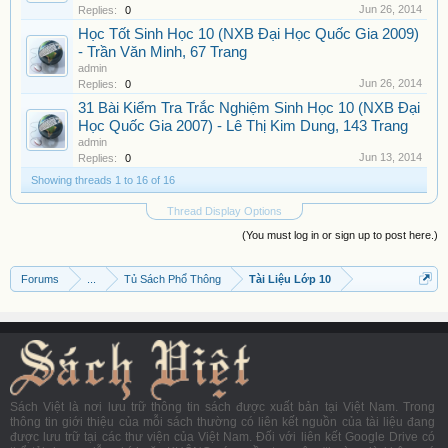
Jun 26, 2014
Replies:
0
Học Tốt Sinh Học 10 (NXB Đại Học Quốc Gia 2009)
- Trần Văn Minh, 67 Trang
admin
Jun 26, 2014
Replies:
0
31 Bài Kiểm Tra Trắc Nghiệm Sinh Học 10 (NXB Đại
Học Quốc Gia 2007) - Lê Thị Kim Dung, 143 Trang
admin
Jun 13, 2014
Replies:
0
Showing threads 1 to 16 of 16
Thread Display Options
(You must log in or sign up to post here.)
Forums
...
Tủ Sách Phổ Thông
Tài Liệu Lớp 10
Sách Việt là nơi lưu trữ thông tin sách được xuất bản tại Việt Nam. Trong
thông tin giới thiệu của mỗi sách thường có liên kết nguồn của tài liệu đang
được lưu trữ tại các thư viện của Việt Nam. Đối với liên kết Google Drive có