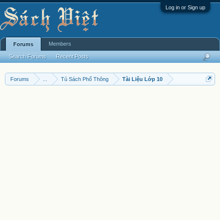
Log in or Sign up
Members
Forums
Search Forums
Recent Posts
Forums
...
Tủ Sách Phổ Thông
Tài Liệu Lớp 10