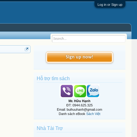
Log in or Sign up
Sign up now!
Hỗ trợ tìm sách
Mr. Hữu Hạnh
ĐT: 0944.625.325
Email: buihuuhanh@gmail.com
Danh sách eBook
Sách Việt
Nhà Tài Trợ