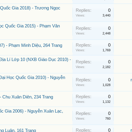
 Quốc Gia 2018) - Trương Ngọc
Replies:
0
Views:
3,440
Học Quốc Gia 2015) - Phạm Văn
Replies:
0
Views:
2,448
Replies:
0
7) - Phạm Minh Diệu, 264 Trang
Views:
1,769
ịa Lí Lớp 10 (NXB Giáo Dục 2010) -
Replies:
0
Views:
2,182
Đại Học Quốc Gia 2010) - Nguyễn
Replies:
0
Views:
1,028
Replies:
0
 Chu Xuân Diên, 234 Trang
Views:
1,132
c Gia 2006) - Nguyễn Xuân Lạc,
Replies:
0
Views:
760
Replies:
0
ng Luận, 161 Trang