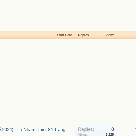
Start Date
Replies
Views
Replies:
0
2024) - Lã Nhâm Thìn, 84 Trang
Views:
1,229