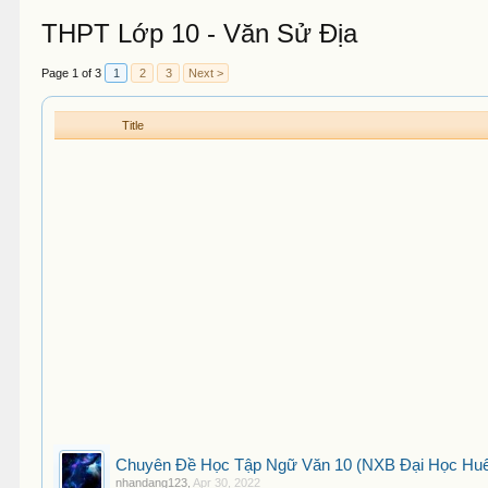
THPT Lớp 10 - Văn Sử Địa
Page 1 of 3
1
2
3
Next >
Title
Chuyên Đề Học Tập Ngữ Văn 10 (NXB Đại Học Huế 
nhandang123
,
Apr 30, 2022