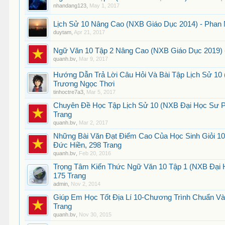
nhandang123
,
May 1, 2017
Lịch Sử 10 Nâng Cao (NXB Giáo Dục 2014) - Phan 
duytam
,
Apr 21, 2017
Ngữ Văn 10 Tập 2 Nâng Cao (NXB Giáo Dục 2019) -
quanh.bv
,
Mar 9, 2017
Hướng Dẫn Trả Lời Câu Hỏi Và Bài Tập Lịch Sử 10
Trương Ngọc Thơi
tinhoctre7a3
,
Mar 5, 2017
Chuyên Đề Học Tập Lịch Sử 10 (NXB Đại Học Sư P
Trang
quanh.bv
,
Mar 2, 2017
Những Bài Văn Đạt Điểm Cao Của Học Sinh Giỏi 10
Đức Hiền, 298 Trang
quanh.bv
,
Feb 20, 2016
Trọng Tâm Kiến Thức Ngữ Văn 10 Tập 1 (NXB Đại H
175 Trang
admin
,
Nov 2, 2014
Giúp Em Học Tốt Địa Lí 10-Chương Trình Chuẩn Và
Trang
quanh.bv
,
Nov 30, 2015