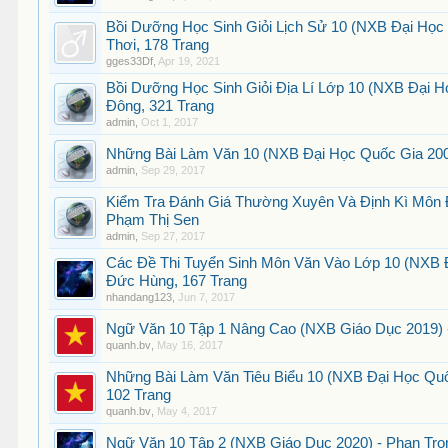
Bồi Dưỡng Học Sinh Giỏi Lịch Sử 10 (NXB Đại Học
Thơi, 178 Trang
gges33Df
,
Apr 19, 2021
Bồi Dưỡng Học Sinh Giỏi Địa Lí Lớp 10 (NXB Đại 
Đông, 321 Trang
admin
,
Oct 1, 2017
Những Bài Làm Văn 10 (NXB Đại Học Quốc Gia 200
admin
,
Sep 29, 2017
Kiểm Tra Đánh Giá Thường Xuyên Và Định Kì Môn Đ
Phạm Thị Sen
admin
,
Sep 27, 2017
Các Đề Thi Tuyển Sinh Môn Văn Vào Lớp 10 (NXB 
Đức Hùng, 167 Trang
nhandang123
,
Jun 7, 2017
Ngữ Văn 10 Tập 1 Nâng Cao (NXB Giáo Dục 2019) -
quanh.bv
,
May 16, 2017
Những Bài Làm Văn Tiêu Biểu 10 (NXB Đại Học Quố
102 Trang
quanh.bv
,
May 4, 2017
Ngữ Văn 10 Tập 2 (NXB Giáo Dục 2020) - Phan Trọ