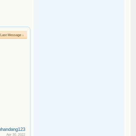
Last Message ↓
nhandang123
Apr 30, 2022