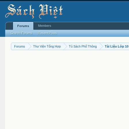
Members
Forums
Search Forums
Recent Posts
Forums
Thư Viện Tổng Hợp
Tủ Sách Phổ Thông
Tài Liệu Lớp 10