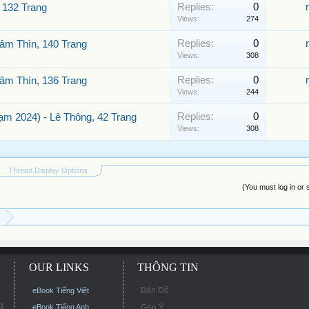
Replies:
0
 132 Trang
Views:
274
Replies:
0
âm Thìn, 140 Trang
Views:
308
Replies:
0
âm Thìn, 136 Trang
Views:
244
Replies:
0
m 2024) - Lê Thông, 42 Trang
Views:
308
Thread Display Options
(You must log in or 
OUR LINKS
THÔNG TIN
Bản Đồ
eBook Tiếng Việt
g
eBook Tiếng Anh
Góp Ý