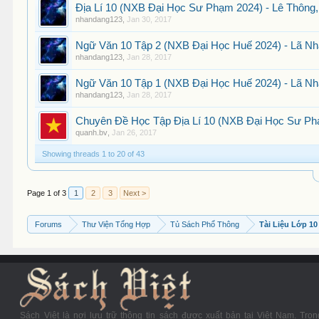
Địa Lí 10 (NXB Đại Học Sư Phạm 2024) - Lê Thông,
nhandang123
,
Jan 30, 2017
Ngữ Văn 10 Tập 2 (NXB Đại Học Huế 2024) - Lã Nh
nhandang123
,
Jan 28, 2017
Ngữ Văn 10 Tập 1 (NXB Đại Học Huế 2024) - Lã Nh
nhandang123
,
Jan 28, 2017
Chuyên Đề Học Tập Địa Lí 10 (NXB Đại Học Sư Phạ
quanh.bv
,
Jan 26, 2017
Showing threads 1 to 20 of 43
Page 1 of 3
1
2
3
Next >
Forums
Thư Viện Tổng Hợp
Tủ Sách Phổ Thông
Tài Liệu Lớp 10
Sách Việt là nơi lưu trữ thông tin sách được xuất bản tại Việt Nam. Tron