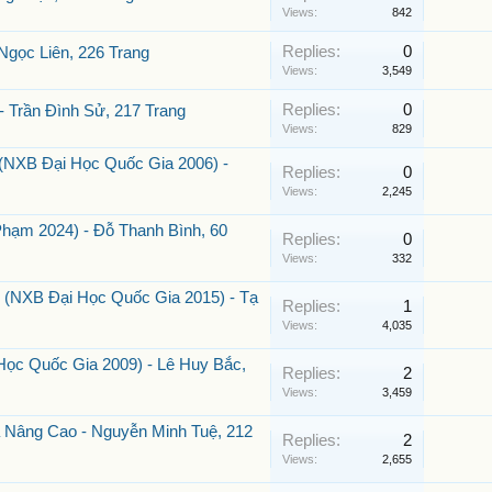
Views:
842
Replies:
0
Ngọc Liên, 226 Trang
Views:
3,549
Replies:
0
 Trần Đình Sử, 217 Trang
Views:
829
 (NXB Đại Học Quốc Gia 2006) -
Replies:
0
Views:
2,245
hạm 2024) - Đỗ Thanh Bình, 60
Replies:
0
Views:
332
 (NXB Đại Học Quốc Gia 2015) - Tạ
Replies:
1
Views:
4,035
ọc Quốc Gia 2009) - Lê Huy Bắc,
Replies:
2
Views:
3,459
 Nâng Cao - Nguyễn Minh Tuệ, 212
Replies:
2
Views:
2,655