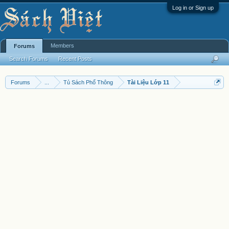
Log in or Sign up
Members
Forums
Search Forums
Recent Posts
Forums
...
Tủ Sách Phổ Thông
Tài Liệu Lớp 11