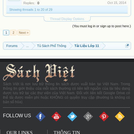
Oct 15, 2014
Replies:
0
Showing threads 1 to 20 of 29
Thread Display Options
(You must log in or sign up to post here.)
1
2
Next >
Forums
...
Tủ Sách Phổ Thông
Tài Liệu Lớp 11
Sách Việt là nơi lưu trữ thông tin sách được xuất bản tại Việt Nam. Trong
thông tin giới thiệu của mỗi sách thường có liên kết nguồn của tài liệu đang
được lưu trữ tại các thư viện của Việt Nam. Đối với liên kết Google Drive có
thể tải được miễn phí hoặc KHÔNG có quyền truy cập (thường là không có
bản số hóa).
FOLLOW US
OUR LINKS
THÔNG TIN