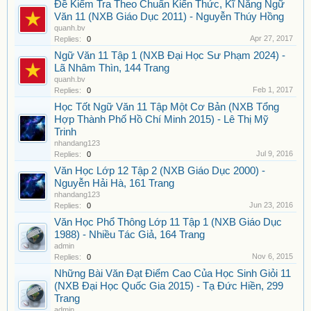
Đề Kiểm Tra Theo Chuẩn Kiến Thức, Kĩ Năng Ngữ
Văn 11 (NXB Giáo Dục 2011) - Nguyễn Thúy Hồng
quanh.bv
Apr 27, 2017
Replies:
0
Ngữ Văn 11 Tập 1 (NXB Đại Học Sư Phạm 2024) -
Lã Nhâm Thìn, 144 Trang
quanh.bv
Feb 1, 2017
Replies:
0
Học Tốt Ngữ Văn 11 Tập Một Cơ Bản (NXB Tổng
Hợp Thành Phố Hồ Chí Minh 2015) - Lê Thị Mỹ
Trinh
nhandang123
Jul 9, 2016
Replies:
0
Văn Học Lớp 12 Tập 2 (NXB Giáo Dục 2000) -
Nguyễn Hải Hà, 161 Trang
nhandang123
Jun 23, 2016
Replies:
0
Văn Học Phổ Thông Lớp 11 Tập 1 (NXB Giáo Dục
1988) - Nhiều Tác Giả, 164 Trang
admin
Nov 6, 2015
Replies:
0
Những Bài Văn Đạt Điểm Cao Của Học Sinh Giỏi 11
(NXB Đại Học Quốc Gia 2015) - Tạ Đức Hiền, 299
Trang
admin