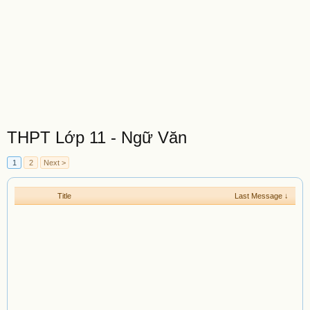
THPT Lớp 11 - Ngữ Văn
1
2
Next >
Title
Last Message ↓