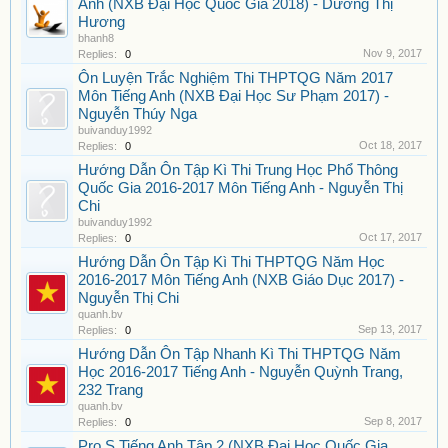
Anh (NXB Đại Học Quốc Gia 2018) - Dương Thị
Hương
bhanh8
Nov 9, 2017
Replies:
0
Ôn Luyện Trắc Nghiệm Thi THPTQG Năm 2017
Môn Tiếng Anh (NXB Đại Học Sư Phạm 2017) -
Nguyễn Thúy Nga
buivanduy1992
Oct 18, 2017
Replies:
0
Hướng Dẫn Ôn Tập Kì Thi Trung Học Phổ Thông
Quốc Gia 2016-2017 Môn Tiếng Anh - Nguyễn Thị
Chi
buivanduy1992
Oct 17, 2017
Replies:
0
Hướng Dẫn Ôn Tập Kì Thi THPTQG Năm Học
2016-2017 Môn Tiếng Anh (NXB Giáo Dục 2017) -
Nguyễn Thị Chi
quanh.bv
Sep 13, 2017
Replies:
0
Hướng Dẫn Ôn Tập Nhanh Kì Thi THPTQG Năm
Học 2016-2017 Tiếng Anh - Nguyễn Quỳnh Trang,
232 Trang
quanh.bv
Sep 8, 2017
Replies:
0
Pro S Tiếng Anh Tập 2 (NXB Đại Học Quốc Gia