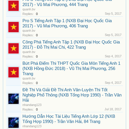
2017) - Vũ Mai Phương, 444 Trang
quanh.bv
Sep 5, 2017
Replies:
0
Pro S Tiếng Anh Tập 1 (NXB Đại Học Quốc Gia
2017) - Vũ Mai Phương, 406 Trang
quanh.bv
Sep 5, 2017
Replies:
0
Công Phá Tiếng Anh Tập 1 (NXB Đại Học Quốc Gia
2017) - Đỗ Thị Mai Chi, 422 Trang
quanh.bv
Sep 4, 2017
Replies:
0
Bứt Phá Điểm Thi THPT Quốc Gia Môn Tiếng Anh 1
(NXB Hồng Đức 2018) - Vũ Thị Mai Phương, 256
Trang
quanh.bv
Sep 4, 2017
Replies:
0
Đề Thi Và Giải Đề Thi Anh Văn-Luyện Thi Tốt
Nghiệp Phổ Thông (NXB Tổng Hợp 1990) - Trần Văn
Hải
nhandang123
Jul 18, 2017
Replies:
0
Hướng Dẫn Học Tài Liệu Tiếng Anh Lớp 12 (NXB
Tổng Hợp 1990) - Trần Văn Hải, 84 Trang
nhandang123