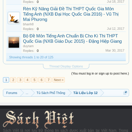
Jul 18, 2017
Replies:
0
Rèn Kỹ Năng Giải Đề Thi THPT Quốc Gia Môn
Tiếng Anh (NXB Đại Học Quốc Gia 2016) - Vũ Thị
Mai Phương
bhanh8
Jul 12, 2017
Replies:
0
Bộ Đề Môn Tiếng Anh Chuẩn Bị Cho Kì Thi THPT
Quốc Gia (NXB Giáo Dục 2015) - Đặng Hiệp Giang
duytam
Mar 30, 2017
Replies:
0
Showing threads 1 to 20 of 125
Thread Display Options
(You must log in or sign up to post here.)
1
2
3
4
5
6
7
Next >
Forums
...
Tủ Sách Phổ Thông
Tài Liệu Lớp 12
Sách Việt là nơi lưu trữ thông tin sách được xuất bản tại Việt Nam. Trong