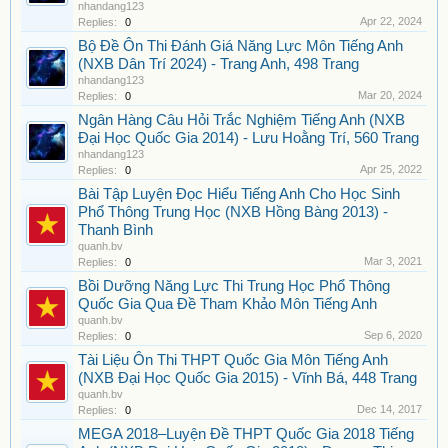
nhandang123
Apr 22, 2024
Replies:
0
Bộ Đề Ôn Thi Đánh Giá Năng Lực Môn Tiếng Anh
(NXB Dân Trí 2024) - Trang Anh, 498 Trang
nhandang123
Mar 20, 2024
Replies:
0
Ngân Hàng Câu Hỏi Trắc Nghiệm Tiếng Anh (NXB
Đại Học Quốc Gia 2014) - Lưu Hoằng Trí, 560 Trang
nhandang123
Apr 25, 2022
Replies:
0
Bài Tập Luyện Đọc Hiểu Tiếng Anh Cho Học Sinh
Phổ Thông Trung Học (NXB Hồng Bàng 2013) -
Thanh Bình
quanh.bv
Mar 3, 2021
Replies:
0
Bồi Dưỡng Năng Lực Thi Trung Học Phổ Thông
Quốc Gia Qua Đề Tham Khảo Môn Tiếng Anh
quanh.bv
Sep 6, 2020
Replies:
0
Tài Liệu Ôn Thi THPT Quốc Gia Môn Tiếng Anh
(NXB Đại Học Quốc Gia 2015) - Vĩnh Bá, 448 Trang
quanh.bv
Dec 14, 2017
Replies:
0
MEGA 2018–Luyện Đề THPT Quốc Gia 2018 Tiếng