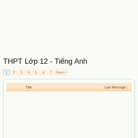
THPT Lớp 12 - Tiếng Anh
1
2
3
4
5
6
7
Next >
Title
Last Message ↓