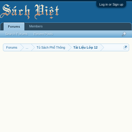
Log in or Sign up
Members
Forums
Search Forums
Recent Posts
Forums
...
Tủ Sách Phổ Thông
Tài Liệu Lớp 12