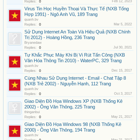
Feb 12, 2023
Replies:
0
Virus Tin Học Huyền Thoại Và Thực Tế (NXB Tổng
Hợp 1991) - Ngô Anh Vũ, 189 Trang
quanh.bv
Mar 5, 2022
Replies:
0
Sử Dụng Internet An Toàn Và Hiệu Quả (NXB Chính
Trị 2012) - Hoàng Hồng, 236 Trang
Bryanedaw
Jul 30, 2021
Replies:
0
Tự Khắc Phục Máy Khi Bị Vi Rút Tấn Công (NXB
Văn Hóa Thông Tin 2010) - WaterPC, 329 Trang
quanh.bv
Dec 15, 2017
Replies:
0
Cùng Nhau Sử Dụng Internet - Email - Chat Tập 8
(NXB Trẻ 2002) - Nguyễn Hạnh, 112 Trang
quanh.bv
Oct 3, 2017
Replies:
0
Giao Diện Đồ Họa Windows XP (NXB Thống Kê
2002) - Ông Văn Thông, 225 Trang
thinganbui
May 21, 2017
Replies:
0
Giao Diện Đồ Họa Windows 98 (NXB Thống Kê
2000) - Ông Văn Thông, 194 Trang
quanh.bv
May 21, 2017