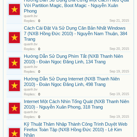
Hướng Dẫn Sử Dụng Đĩa Cứng Một Cách Hiệu Quả
Với Partition Magic, Boot Magic - Nguyễn Xuân
Phong
quanh.bv
Sep 21, 2015
Replies:
0
Cách Cài Đặt Và Sử Dụng Căn Bản Nhất Windows
7 (NXB Hồng Đức 2010) - Nguyễn Nam Thuận, 384
Trang
quanh.bv
Sep 20, 2015
Replies:
0
Hướng Dẫn Sử Dụng Phím Tắt (NXB Thanh Niên
2010) - Đoàn Ngọc Đăng Linh, 134 Trang
quanh.bv
Sep 19, 2015
Replies:
0
Hướng Dẫn Sử Dụng Internet (NXB Thanh Niên
2010) - Đoàn Ngọc Đăng Linh, 498 Trang
quanh.bv
Sep 19, 2015
Replies:
0
Internet Một Cách Nhìn Tổng Quát (NXB Thanh Niên
2010) - Nguyễn Xuân Phong, 318 Trang
quanh.bv
Sep 19, 2015
Replies:
0
Kỹ Thuật Thâm Nhập Thành Công Trình Duyệt Web
Firefox Toàn Tập (NXB Hồng Đức 2010) - Lê Kim
Nhân