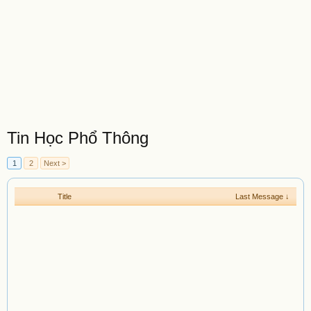
Tin Học Phổ Thông
1
2
Next >
Title
Last Message ↓