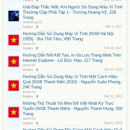
Replies:
0
Giải Đáp Thắc Mắc Khi Người Sử Dụng Máy Vi Tính
Thường Gặp Phải Tập 1 - Trương Hoàng Vỹ, 226
Trang
nhandang123
Mar 2, 2017
Replies:
0
Hướng Dẫn Sử Dụng Máy Vi Tính (NXB Hà Nội
1993) - Bùi Thế Tâm, 490 Trang
quanh.bv
Feb 16, 2017
Replies:
0
Hướng Dẫn Nối Kết Tạo, In Và Lưu Trang Web Trên
Internet Explorer - Lữ Đức Hào, 117 Trang
quanh.bv
Oct 10, 2015
Replies:
0
Hướng Dẫn Sử Dụng Máy Vi Tính Một Cách Hiệu
Quả (NXB Thanh Niên 2010) - Nguyễn Xuân Phong,
246 Trang
quanh.bv
Sep 21, 2015
Replies:
0
Những Thủ Thuật Và Mẹo Để Viết Nhật Ký Trực
Tuyến (NXB Thanh Niên) - Nguyễn Thanh Hùng, 350
Trang
quanh.bv
Sep 21, 2015
Replies:
0