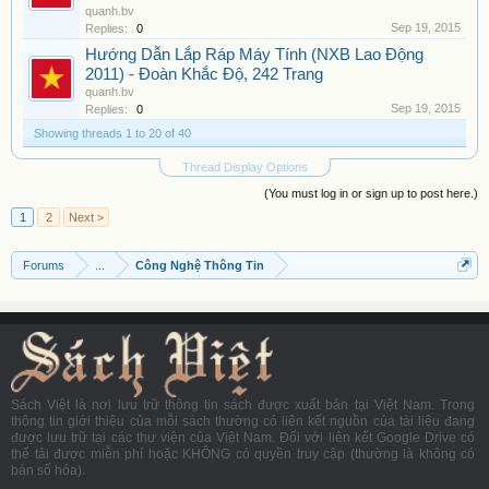
quanh.bv
Sep 19, 2015
Replies:
0
Hướng Dẫn Lắp Ráp Máy Tính (NXB Lao Động
2011) - Đoàn Khắc Độ, 242 Trang
quanh.bv
Sep 19, 2015
Replies:
0
Showing threads 1 to 20 of 40
Thread Display Options
(You must log in or sign up to post here.)
1
2
Next >
Forums
...
Công Nghệ Thông Tin
Sách Việt là nơi lưu trữ thông tin sách được xuất bản tại Việt Nam. Trong
thông tin giới thiệu của mỗi sách thường có liên kết nguồn của tài liệu đang
được lưu trữ tại các thư viện của Việt Nam. Đối với liên kết Google Drive có
thể tải được miễn phí hoặc KHÔNG có quyền truy cập (thường là không có
bản số hóa).