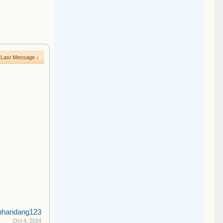
Last Message ↓
nhandang123
Oct 4, 2024