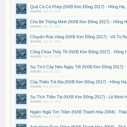
Quả Cà Có Phép (NXB Kim Đồng 2017) - Hồng Hà, 
Xnhi345
,
Sep 26, 2022
Chú Bé Thông Minh (NXB Kim Đồng 2017) - Hồng H
Xnhi345
,
Sep 26, 2022
Chuyện Rùa Vàng (NXB Kim Đồng 2017) - Vũ Tú Na
Xnhi345
,
Sep 25, 2022
Công Chúa Thủy Tề (NXB Kim Đồng 2017) - Hồng H
Xnhi345
,
Sep 25, 2022
Sự Tích Cây Nêu Ngày Tết (NXB Kim Đồng 2017) - 
Xnhi345
,
Sep 25, 2022
Của Thiên Trả Địa (NXB Kim Đồng 2017) - Hồng Hà,
Xnhi345
,
Sep 25, 2022
Sự Tích Thần Tài (NXB Kim Đồng 2017) - Lê Minh H
Xnhi345
,
Sep 25, 2022
Ngậm Ngải Tìm Trầm (NXB Thanh Hóa 2004) - Thái
Xnhi345
,
Sep 11, 2022