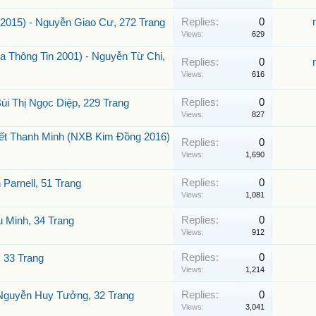
Replies:
0
2015) - Nguyễn Giao Cư, 272 Trang
Views:
629
 Thông Tin 2001) - Nguyễn Từ Chi,
Replies:
0
Views:
616
Replies:
0
i Thị Ngọc Diệp, 229 Trang
Views:
827
Tết Thanh Minh (NXB Kim Đồng 2016)
Replies:
0
Views:
1,690
Replies:
0
Parnell, 51 Trang
Views:
1,081
Replies:
0
 Minh, 34 Trang
Views:
912
Replies:
0
 33 Trang
Views:
1,214
Replies:
0
Nguyễn Huy Tưởng, 32 Trang
Views:
3,041