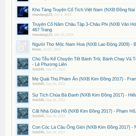
Kho Tàng Truyện Cổ Tích Việt Nam (NXB Đồng Nai 
nhandang123
,
Oct 4, 2024
Truyện Cổ Năm Châu Tập 3-Châu Phi (NXB Văn Hóa
467 Trang
nhandang123
,
Mar 20, 2024
Người Thợ Mộc Nam Hoa (NXB Lao Động 2009) - Bù
letoan
,
Jul 22, 2023
Chú Tễu Kể Chuyện Tết Bánh Trôi, Bánh Chay Và 
- Lê Phương Liên
Xnhi345
,
Sep 27, 2022
Mẹ Quái Thú Phàm Ăn (NXB Kim Đồng 2017) - Fran 
Xnhi345
,
Sep 26, 2022
Sự Tích Chùa Bà Đanh (NXB Kim Đồng 2017) - Hiếu
Xnhi345
,
Sep 26, 2022
Cất Nhà Giữa Hồ (NXB Kim Đồng 2017) - Phạm Hổ,
Xnhi345
,
Sep 26, 2022
Con Cóc Là Cậu Ông Giời (NXB Kim Đồng 2017) - 
Xnhi345
,
Sep 26, 2022