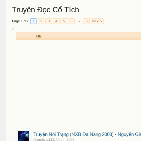
Truyện Đọc Cổ Tích
Page 1 of 8
1
2
3
4
5
6
→
8
Next >
Title
Truyện Nói Trạng (NXB Đà Nẵng 2003) - Nguyễn Gi
nhandang123
,
Oct 4, 2024