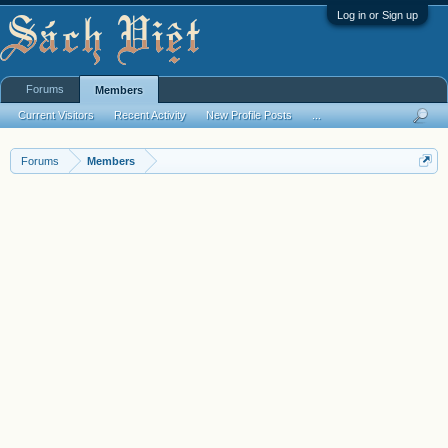
Log in or Sign up
Forums
Members
Current Visitors
Recent Activity
New Profile Posts
...
Forums
Members