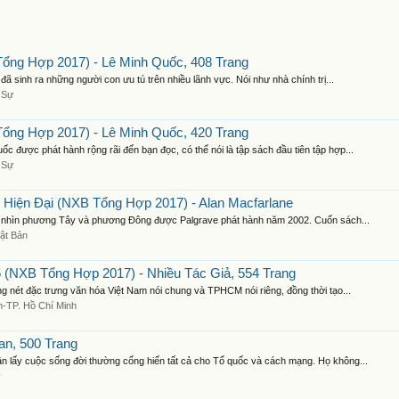
ổng Hợp 2017) - Lê Minh Quốc, 408 Trang
sinh ra những người con ưu tú trên nhiều lãnh vực. Nói như nhà chính trị...
 Sự
ổng Hợp 2017) - Lê Minh Quốc, 420 Trang
được phát hành rộng rãi đến bạn đọc, có thể nói là tập sách đầu tiên tập hợp...
 Sự
 Hiện Đại (NXB Tổng Hợp 2017) - Alan Macfarlane
Tầm nhìn phương Tây và phương Đông được Palgrave phát hành năm 2002. Cuốn sách...
ật Bản
 (NXB Tổng Hợp 2017) - Nhiều Tác Giả, 554 Trang
g nét đặc trưng văn hóa Việt Nam nói chung và TPHCM nói riêng, đồng thời tạo...
n-TP. Hồ Chí Minh
an, 500 Trang
n lấy cuộc sống đời thường cống hiến tất cả cho Tổ quốc và cách mạng. Họ không...
ý