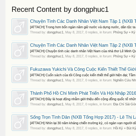
Recent Content by dongphuc1
Chuyện Tình Các Danh Nhân Việt Nam Tập 1 (NXB T
[ATTACH] Trong hơn bốn ngàn năm giữ nước và dựng nước, dân tộc ta đã 
Thread by:
dongphuc1
,
May 8, 2017
, 0 replies, in forum:
Phóng Sự + Ký
Chuyện Tình Các Danh Nhân Việt Nam Tập 2 (NXB T
[ATTACH] Chuyện tình các danh nhân Việt Nam của nhà thơ Lê Minh Quốc 
Thread by:
dongphuc1
,
May 8, 2017
, 0 replies, in forum:
Phóng Sự + Ký
Fukuzawa Yukichi Và Công Cuộc Kiến Thiết Thế Giới
[ATTACH] Cuốn sách của tôi Công cuộc kiến thiết thế giới hiện đại; 
Thread by:
dongphuc1
,
May 8, 2017
, 0 replies, in forum:
Nghiên Cứu Nh
Thành Phố Hồ Chí Minh Phát Triển Và Hội Nhập 2016
[ATTACH] Đây là hoạt động nhằm giới thiệu đến cộng đồng quốc tế nhữn
Thread by:
dongphuc1
,
May 8, 2017
, 0 replies, in forum:
Địa Chí Sài Gò
Sống Trọn Tình Dân (NXB Tổng Hợp 2017) - Lê Thị L
[ATTACH] Nhìn lại 30 năm kháng chiến trường kỳ, có ngàn vạn người dâ
Thread by:
dongphuc1
,
May 8, 2017
, 0 replies, in forum:
Hồi Ký + Bút K