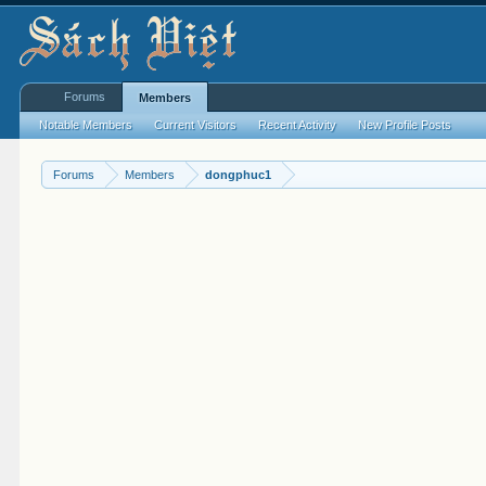
Forums
Members
Notable Members
Current Visitors
Recent Activity
New Profile Posts
Forums
Members
dongphuc1