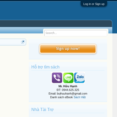
Log in or Sign up
Sign up now!
Hỗ trợ tìm sách
Mr. Hữu Hạnh
ĐT: 0944.625.325
Email: buihuuhanh@gmail.com
Danh sách eBook
Sách Việt
Nhà Tài Trợ