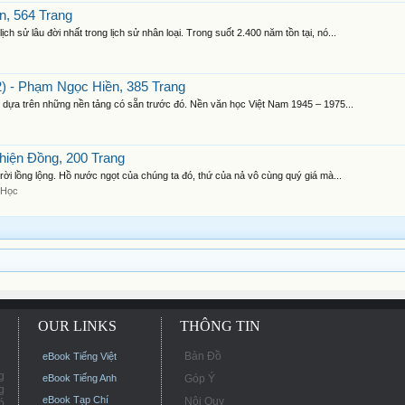
n, 564 Trang
 sử lâu đời nhất trong lịch sử nhân loại. Trong suốt 2.400 năm tồn tại, nó...
) - Phạm Ngọc Hiền, 385 Trang
u dựa trên những nền tảng có sẵn trước đó. Nền văn học Việt Nam 1945 – 1975...
iện Đồng, 200 Trang
rời lồng lộng. Hồ nước ngọt của chúng ta đó, thứ của nả vô cùng quý giá mà...
 Học
OUR LINKS
THÔNG TIN
Bản Đồ
eBook Tiếng Việt
g
eBook Tiếng Anh
Góp Ý
g
eBook Tạp Chí
Nội Quy
ó