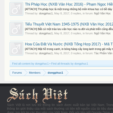
Thi Pháp Học (NXB Văn Học 2016) - Phạm Ngọc Hiề
[ATTACH] Thi pháp học là một trong những bộ môn khoa học có bề dày lịch
Thread by:
dongphuc1
,
May 8, 2017
, 0 replies, in forum:
Ngữ Văn Học
Tiểu Thuyết Việt Nam 1945-1975 (NXB Văn Học 2012
[ATTACH] Bất cứ một trào lưu văn học nào ra đời và phát triển cũng đề
Thread by:
dongphuc1
,
May 8, 2017
, 0 replies, in forum:
Ngữ Văn Học
Hoa Của Đất Và Nước (NXB Tổng Hợp 2017) - Mã Th
[ATTACH] Mặt hồ trong xanh, in bóng hàng cây long lanh trong gió mây t
Thread by:
dongphuc1
,
May 8, 2017
, 0 replies, in forum:
Tác Phẩm Văn
Find all content by dongphuc1
Find all threads by dongphuc1
Forums
Members
dongphuc1
Sách Việt là nơi lưu trữ thông tin sách được xuất bản tại Việt Nam. Tron
thông tin giới thiệu của mỗi sách thường có liên kết nguồn của tài liệu đan
được lưu trữ tại các thư viện của Việt Nam. Đối với liên kết Google Drive c