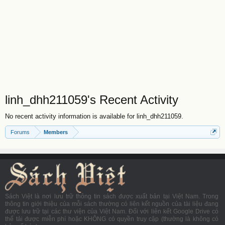
linh_dhh211059's Recent Activity
No recent activity information is available for linh_dhh211059.
Forums
Members
Sách Việt là nơi lưu trữ thông tin sách được xuất bản tại Việt Nam. Trong
thông tin giới thiệu của mỗi sách thường có liên kết nguồn của tài liệu đang
được lưu trữ tại các thư viện của Việt Nam. Đối với liên kết Google Drive có
thể tải được miễn phí hoặc KHÔNG có quyền truy cập (thường là không có