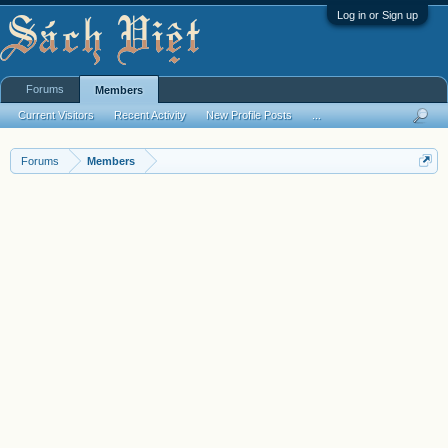
Log in or Sign up
Forums
Members
Current Visitors
Recent Activity
New Profile Posts
...
Forums
Members