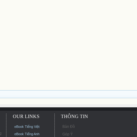
OUR LINKS
THÔNG TIN
Bản Đồ
eBook Tiếng Việt
g
eBook Tiếng Anh
Góp Ý