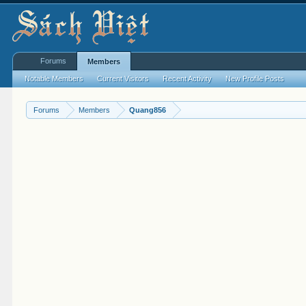
Forums
Members
Notable Members
Current Visitors
Recent Activity
New Profile Posts
Forums
Members
Quang856