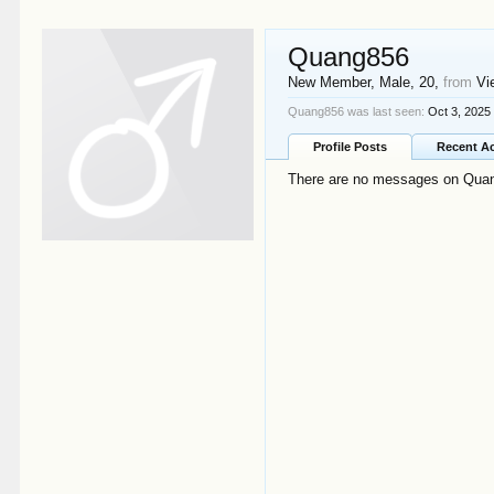
Quang856
New Member
, Male, 20,
from
Vi
Quang856 was last seen:
Oct 3, 2025
Profile Posts
Recent Ac
There are no messages on Quang