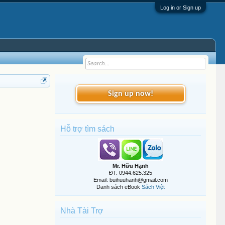
Log in or Sign up
Sign up now!
Hỗ trợ tìm sách
Mr. Hữu Hạnh
ĐT: 0944.625.325
Email: buihuuhanh@gmail.com
Danh sách eBook
Sách Việt
Nhà Tài Trợ