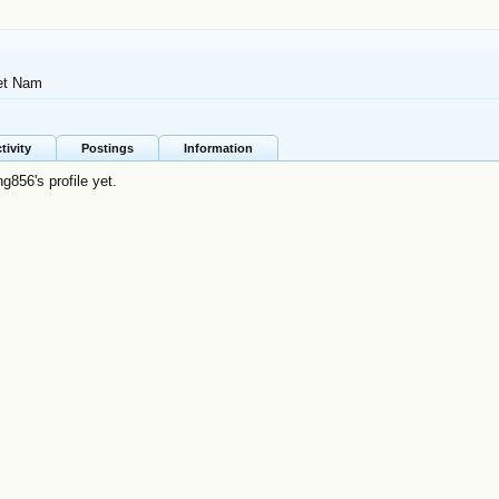
et Nam
tivity
Postings
Information
856's profile yet.