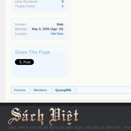
Likes Received:
0
Trophy Points:
0
Gender:
Male
Birthday:
May 8, 2006
(Age: 20)
Location:
Viet Nam
Share This Page
Forums
Members
Quang856
Sách Việt là nơi lưu trữ thông tin sách được xuất bản tại Việt Nam. Tron