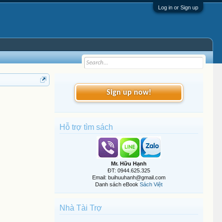
Log in or Sign up
Sign up now!
Hỗ trợ tìm sách
Mr. Hữu Hạnh
ĐT: 0944.625.325
Email: buihuuhanh@gmail.com
Danh sách eBook
Sách Việt
Nhà Tài Trợ