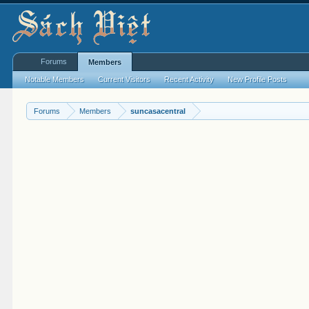
Forums
Members
Notable Members
Current Visitors
Recent Activity
New Profile Posts
Forums
Members
suncasacentral