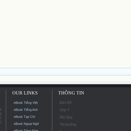
OUR LINKS
THÔNG TIN
Bản Đồ
eBook Tiếng Việt
g
eBook Tiếng Anh
Góp Ý
g
eBook Tạp Chí
Nội Quy
ó
ó
eBook Ngoại Ngữ
Thị trường
eBook Tặng Kèm