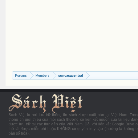
Forums
Members
suncasacentral
Sách Việt là nơi lưu trữ thông tin sách được xuất bản tại Việt Nam. Tron
thông tin giới thiệu của mỗi sách thường có liên kết nguồn của tài liệu đan
được lưu trữ tại các thư viện của Việt Nam. Đối với liên kết Google Drive c
thể tải được miễn phí hoặc KHÔNG có quyền truy cập (thường là không c
bản số hóa).