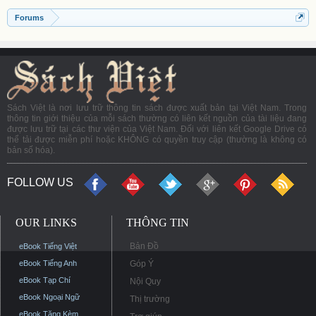
Forums
Sách Việt là nơi lưu trữ thông tin sách được xuất bản tại Việt Nam. Trong
thông tin giới thiệu của mỗi sách thường có liên kết nguồn của tài liệu đang
được lưu trữ tại các thư viện của Việt Nam. Đối với liên kết Google Drive có
thể tải được miễn phí hoặc KHÔNG có quyền truy cập (thường là không có
bản số hóa).
FOLLOW US
OUR LINKS
THÔNG TIN
Bản Đồ
eBook Tiếng Việt
eBook Tiếng Anh
Góp Ý
eBook Tạp Chí
Nội Quy
eBook Ngoại Ngữ
Thị trường
eBook Tặng Kèm