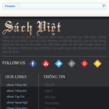
Forums
Sách Việt là nơi lưu trữ thông tin sách được xuất bản tại Việt Nam. Trong
thông tin giới thiệu của mỗi sách thường có liên kết nguồn của tài liệu đang
được lưu trữ tại các thư viện của Việt Nam. Đối với liên kết Google Drive có
thể tải được miễn phí hoặc KHÔNG có quyền truy cập (thường là không có
bản số hóa).
FOLLOW US
OUR LINKS
THÔNG TIN
Bản Đồ
eBook Tiếng Việt
eBook Tiếng Anh
Góp Ý
eBook Tạp Chí
Nội Quy
eBook Ngoại Ngữ
Thị trường
eBook Tặng Kèm