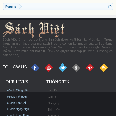
Forums
Sách Việt là nơi lưu trữ thông tin sách được xuất bản tại Việt Nam. Trong
thông tin giới thiệu của mỗi sách thường có liên kết nguồn của tài liệu đang
được lưu trữ tại các thư viện của Việt Nam. Đối với liên kết Google Drive có
thể tải được miễn phí hoặc KHÔNG có quyền truy cập (thường là không có
bản số hóa).
FOLLOW US
OUR LINKS
THÔNG TIN
Bản Đồ
eBook Tiếng Việt
eBook Tiếng Anh
Góp Ý
eBook Tạp Chí
Nội Quy
eBook Ngoại Ngữ
Thị trường
eBook Tặng Kèm