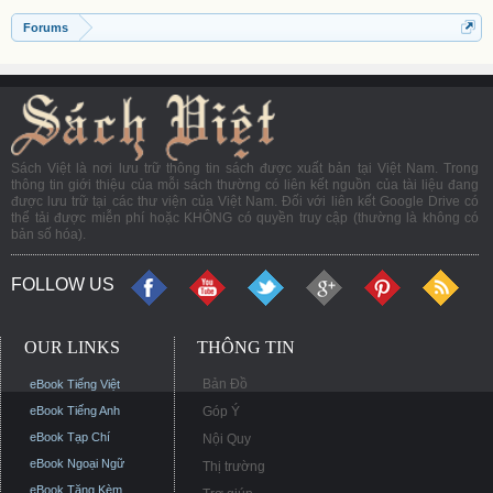
Forums
Sách Việt là nơi lưu trữ thông tin sách được xuất bản tại Việt Nam. Trong
thông tin giới thiệu của mỗi sách thường có liên kết nguồn của tài liệu đang
được lưu trữ tại các thư viện của Việt Nam. Đối với liên kết Google Drive có
thể tải được miễn phí hoặc KHÔNG có quyền truy cập (thường là không có
bản số hóa).
FOLLOW US
OUR LINKS
THÔNG TIN
Bản Đồ
eBook Tiếng Việt
eBook Tiếng Anh
Góp Ý
eBook Tạp Chí
Nội Quy
eBook Ngoại Ngữ
Thị trường
eBook Tặng Kèm