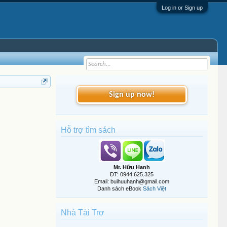
Log in or Sign up
Sign up now!
Hỗ trợ tìm sách
Mr. Hữu Hạnh
ĐT: 0944.625.325
Email: buihuuhanh@gmail.com
Danh sách eBook
Sách Việt
Nhà Tài Trợ