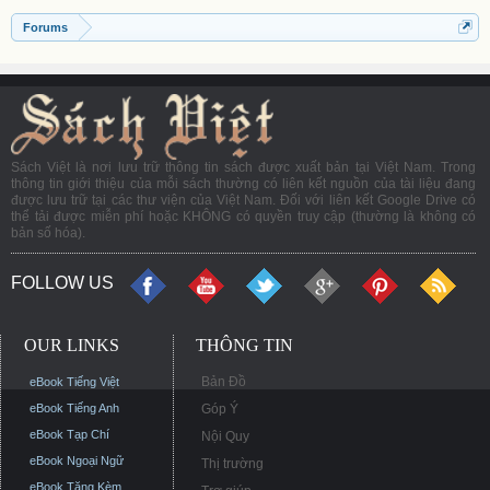
Forums
Sách Việt là nơi lưu trữ thông tin sách được xuất bản tại Việt Nam. Trong
thông tin giới thiệu của mỗi sách thường có liên kết nguồn của tài liệu đang
được lưu trữ tại các thư viện của Việt Nam. Đối với liên kết Google Drive có
thể tải được miễn phí hoặc KHÔNG có quyền truy cập (thường là không có
bản số hóa).
FOLLOW US
OUR LINKS
THÔNG TIN
Bản Đồ
eBook Tiếng Việt
eBook Tiếng Anh
Góp Ý
eBook Tạp Chí
Nội Quy
eBook Ngoại Ngữ
Thị trường
eBook Tặng Kèm