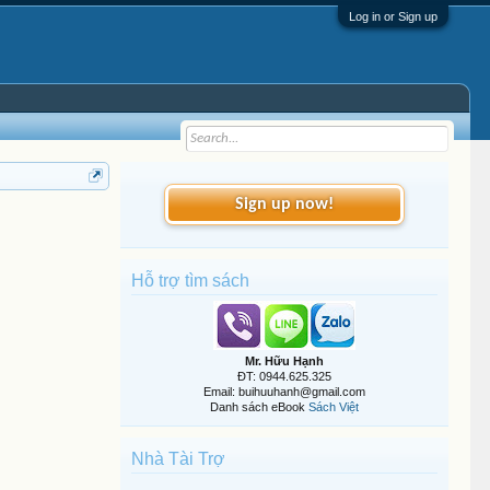
Log in or Sign up
Sign up now!
Hỗ trợ tìm sách
Mr. Hữu Hạnh
ĐT: 0944.625.325
Email: buihuuhanh@gmail.com
Danh sách eBook
Sách Việt
Nhà Tài Trợ