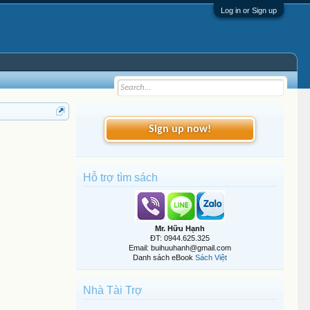
Log in or Sign up
Sign up now!
Hỗ trợ tìm sách
Mr. Hữu Hạnh
ĐT: 0944.625.325
Email: buihuuhanh@gmail.com
Danh sách eBook
Sách Việt
Nhà Tài Trợ