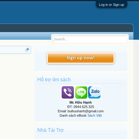
Log in or Sign up
Sign up now!
Hỗ trợ tìm sách
Mr. Hữu Hạnh
ĐT: 0944.625.325
Email: buihuuhanh@gmail.com
Danh sách eBook
Sách Việt
Nhà Tài Trợ