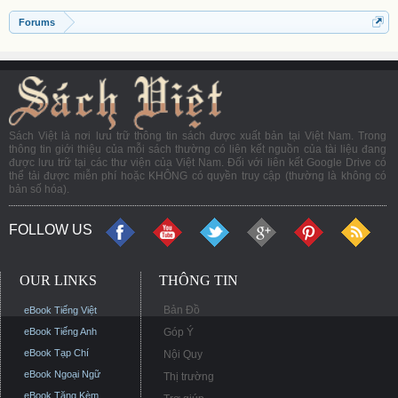
Forums
Sách Việt là nơi lưu trữ thông tin sách được xuất bản tại Việt Nam. Trong
thông tin giới thiệu của mỗi sách thường có liên kết nguồn của tài liệu đang
được lưu trữ tại các thư viện của Việt Nam. Đối với liên kết Google Drive có
thể tải được miễn phí hoặc KHÔNG có quyền truy cập (thường là không có
bản số hóa).
FOLLOW US
OUR LINKS
THÔNG TIN
Bản Đồ
eBook Tiếng Việt
eBook Tiếng Anh
Góp Ý
eBook Tạp Chí
Nội Quy
eBook Ngoại Ngữ
Thị trường
eBook Tặng Kèm