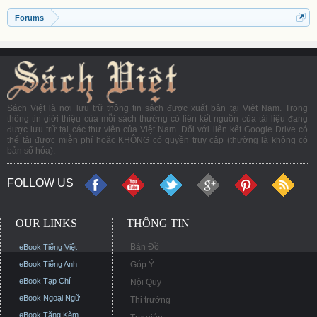
Forums
Sách Việt là nơi lưu trữ thông tin sách được xuất bản tại Việt Nam. Trong
thông tin giới thiệu của mỗi sách thường có liên kết nguồn của tài liệu đang
được lưu trữ tại các thư viện của Việt Nam. Đối với liên kết Google Drive có
thể tải được miễn phí hoặc KHÔNG có quyền truy cập (thường là không có
bản số hóa).
FOLLOW US
OUR LINKS
THÔNG TIN
Bản Đồ
eBook Tiếng Việt
eBook Tiếng Anh
Góp Ý
eBook Tạp Chí
Nội Quy
eBook Ngoại Ngữ
Thị trường
eBook Tặng Kèm