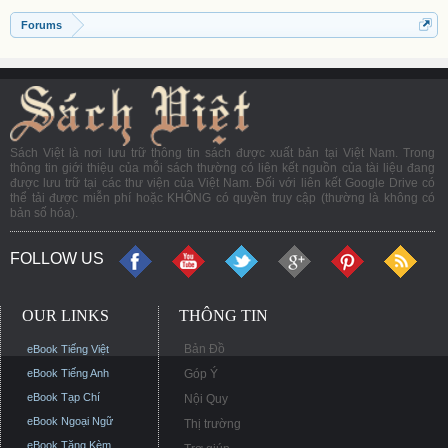
Forums
Sách Việt là nơi lưu trữ thông tin sách được xuất bản tại Việt Nam. Trong
thông tin giới thiệu của mỗi sách thường có liên kết nguồn của tài liệu đang
được lưu trữ tại các thư viện của Việt Nam. Đối với liên kết Google Drive có
thể tải được miễn phí hoặc KHÔNG có quyền truy cập (thường là không có
bản số hóa).
FOLLOW US
OUR LINKS
THÔNG TIN
Bản Đồ
eBook Tiếng Việt
eBook Tiếng Anh
Góp Ý
eBook Tạp Chí
Nội Quy
eBook Ngoại Ngữ
Thị trường
eBook Tặng Kèm