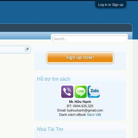
Log in or Sign up
Sign up now!
Hỗ trợ tìm sách
Mr. Hữu Hạnh
ĐT: 0944.625.325
Email: buihuuhanh@gmail.com
Danh sách eBook
Sách Việt
Nhà Tài Trợ