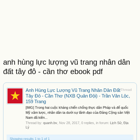
anh hùng lực lượng vũ trang nhân dân
đất tây đô - cần thơ ebook pdf
Anh Hùng Lực Lượng Vũ Trang Nhân Dân Đất
Thread
Tây Đô - Cần Thơ (NXB Quân Đội) - Trần Văn Lộc,
159 Trang
[IMG] Trong hai cuộc kháng chiến chống thực dân Pháp và đế quốc
Mỹ xâm lược, nhân dân ta dưới sự lãnh đạo của Đảng Cộng sản Việt
Nam đã kiên...
Thread by:
quanh.bv
,
Nov 28, 2017
, 0 replies, in forum:
Lịch Sử, Địa
Lý
Showing results 1 to 1 of 1