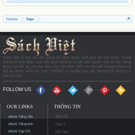
Forums
Tags
Sách Việt là nơi lưu trữ thông tin sách được xuất bản tại Việt Nam. Trong
thông tin giới thiệu của mỗi sách thường có liên kết nguồn của tài liệu đang
được lưu trữ tại các thư viện của Việt Nam. Đối với liên kết Google Drive có
thể tải được miễn phí hoặc KHÔNG có quyền truy cập (thường là không có
bản số hóa).
FOLLOW US
OUR LINKS
THÔNG TIN
Bản Đồ
eBook Tiếng Việt
eBook Tiếng Anh
Góp Ý
eBook Tạp Chí
Nội Quy