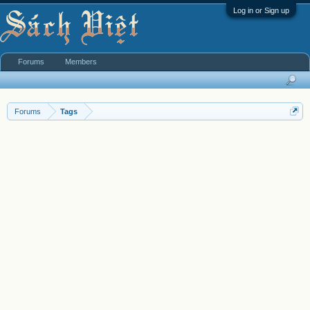
Log in or Sign up
Forums
Members
Forums
Tags