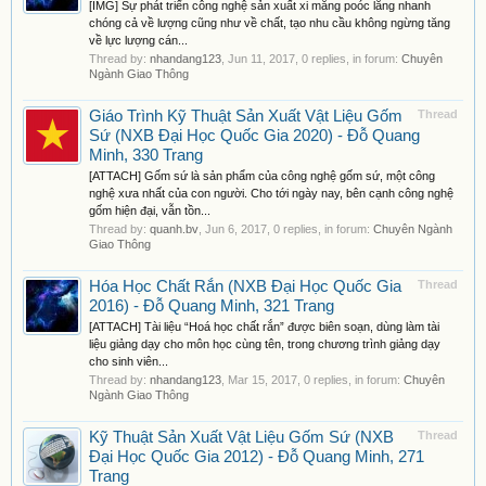
[IMG] Sự phát triển công nghệ sản xuất xi măng poóc lăng nhanh
chóng cả về lượng cũng như về chất, tạo nhu cầu không ngừng tăng
về lực lượng cán...
Thread by:
nhandang123
,
Jun 11, 2017
, 0 replies, in forum:
Chuyên
Ngành Giao Thông
Giáo Trình Kỹ Thuật Sản Xuất Vật Liệu Gốm
Thread
Sứ (NXB Đại Học Quốc Gia 2020) - Đỗ Quang
Minh, 330 Trang
[ATTACH] Gốm sứ là sản phẩm của công nghệ gốm sứ, một công
nghệ xưa nhất của con người. Cho tới ngày nay, bên cạnh công nghệ
gốm hiện đại, vẫn tồn...
Thread by:
quanh.bv
,
Jun 6, 2017
, 0 replies, in forum:
Chuyên Ngành
Giao Thông
Hóa Học Chất Rắn (NXB Đại Học Quốc Gia
Thread
2016) - Đỗ Quang Minh, 321 Trang
[ATTACH] Tài liệu “Hoá học chất rắn” được biên soạn, dùng làm tài
liệu giảng dạy cho môn học cùng tên, trong chương trình giảng dạy
cho sinh viên...
Thread by:
nhandang123
,
Mar 15, 2017
, 0 replies, in forum:
Chuyên
Ngành Giao Thông
Kỹ Thuật Sản Xuất Vật Liệu Gốm Sứ (NXB
Thread
Đại Học Quốc Gia 2012) - Đỗ Quang Minh, 271
Trang