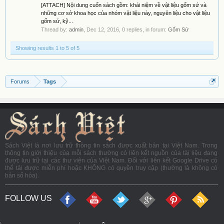
[ATTACH] Nội dung cuốn sách gồm: khái niệm về vật liệu gốm sứ và
những cơ sở khoa học của nhóm vật liệu này, nguyên liệu cho vật liệu
gốm sứ, kỹ...
Thread by:
admin
,
Dec 12, 2016
, 0 replies, in forum:
Gốm Sứ
Showing results 1 to 5 of 5
Forums
Tags
Sách Việt là nơi lưu trữ thông tin sách được xuất bản tại Việt Nam. Trong
thông tin giới thiệu của mỗi sách thường có liên kết nguồn của tài liệu đang
được lưu trữ tại các thư viện của Việt Nam. Đối với liên kết Google Drive có
thể tải được miễn phí hoặc KHÔNG có quyền truy cập (thường là không có
bản số hóa).
FOLLOW US