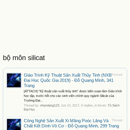
bộ môn silicat
Giáo Trình Kỹ Thuật Sản Xuất Thủy Tinh (NXB
Thread
Đại Học Quốc Gia 2019) - Đỗ Quang Minh, 341
Trang
[ATTACH] “Kỹ thuật sản xuất thủy tinh” được biên soạn làm Giáo trình
học tập, trước hết cho các sinh viên chính quy ngành Silicát của
Trường Đại...
Thread by:
nhandang123
,
Jun 13, 2017
, 0 replies, in forum:
Tủ Sách
Đại Học
Công Nghệ Sản Xuất Xi Măng Poóc Lăng Và
Thread
Chất Kết Dính Vô Cơ - Đỗ Quang Minh, 299 Trang