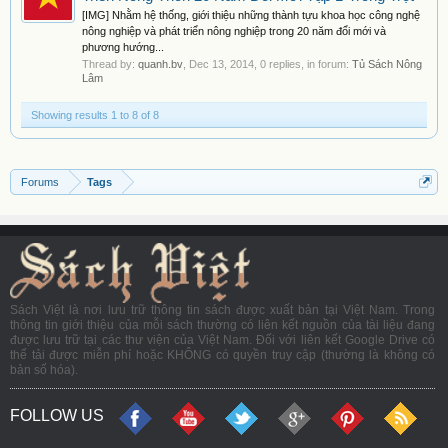
[IMG] Nhằm hệ thống, giới thiệu những thành tựu khoa học công nghệ
nông nghiệp và phát triển nông nghiệp trong 20 năm đổi mới và
phương hướng...
Thread by:
quanh.bv
,
Dec 13, 2014
, 0 replies, in forum:
Tủ Sách Nông
Lâm
Showing results 1 to 8 of 8
Forums
Tags
Sách Việt là nơi lưu trữ thông tin sách được xuất bản tại Việt Nam. Trong
thông tin giới thiệu của mỗi sách thường có liên kết nguồn của tài liệu đang
được lưu trữ tại các thư viện của Việt Nam. Đối với liên kết Google Drive có
thể tải được miễn phí hoặc KHÔNG có quyền truy cập (thường là không có
bản số hóa).
FOLLOW US