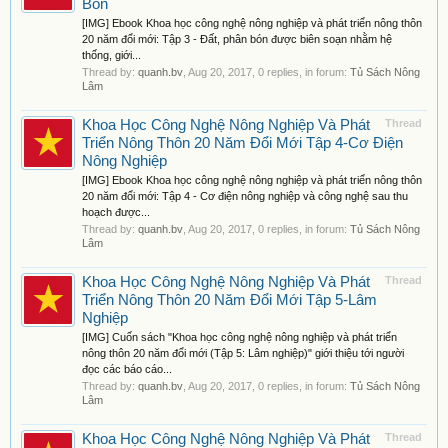
Bón
[IMG] Ebook Khoa học công nghệ nông nghiệp và phát triển nông thôn
20 năm đổi mới: Tập 3 - Đất, phân bón được biên soạn nhằm hệ
thống, giới...
Thread by:
quanh.bv
,
Aug 20, 2017
, 0 replies, in forum:
Tủ Sách Nông
Lâm
Khoa Học Công Nghệ Nông Nghiệp Và Phát
Thread
Triển Nông Thôn 20 Năm Đổi Mới Tập 4-Cơ Điện
Nông Nghiệp
[IMG] Ebook Khoa học công nghệ nông nghiệp và phát triển nông thôn
20 năm đổi mới: Tập 4 - Cơ điện nông nghiệp và công nghệ sau thu
hoạch được...
Thread by:
quanh.bv
,
Aug 20, 2017
, 0 replies, in forum:
Tủ Sách Nông
Lâm
Khoa Học Công Nghệ Nông Nghiệp Và Phát
Thread
Triển Nông Thôn 20 Năm Đổi Mới Tập 5-Lâm
Nghiệp
[IMG] Cuốn sách "Khoa học công nghệ nông nghiệp và phát triển
nông thôn 20 năm đổi mới (Tập 5: Lâm nghiệp)" giới thiệu tới người
đọc các báo cáo...
Thread by:
quanh.bv
,
Aug 20, 2017
, 0 replies, in forum:
Tủ Sách Nông
Lâm
Khoa Học Công Nghệ Nông Nghiệp Và Phát
Thread