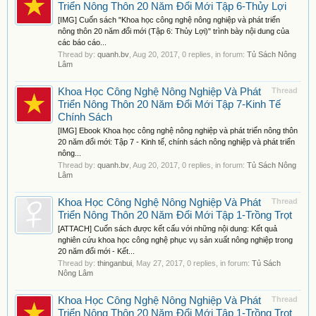
Triển Nông Thôn 20 Năm Đổi Mới Tập 6-Thủy Lợi
[IMG] Cuốn sách "Khoa học công nghệ nông nghiệp và phát triển
nông thôn 20 năm đổi mới (Tập 6: Thủy Lợi)" trình bày nội dung của
các báo cáo...
Thread by:
quanh.bv
,
Aug 20, 2017
, 0 replies, in forum:
Tủ Sách Nông
Lâm
Khoa Học Công Nghệ Nông Nghiệp Và Phát
Thread
Triển Nông Thôn 20 Năm Đổi Mới Tập 7-Kinh Tế
Chính Sách
[IMG] Ebook Khoa học công nghệ nông nghiệp và phát triển nông thôn
20 năm đổi mới: Tập 7 - Kinh tế, chính sách nông nghiệp và phát triển
nông...
Thread by:
quanh.bv
,
Aug 20, 2017
, 0 replies, in forum:
Tủ Sách Nông
Lâm
Khoa Học Công Nghệ Nông Nghiệp Và Phát
Thread
Triển Nông Thôn 20 Năm Đổi Mới Tập 1-Trồng Trọt
[ATTACH] Cuốn sách được kết cấu với những nội dung: Kết quả
nghiên cứu khoa học công nghệ phục vụ sản xuất nông nghiệp trong
20 năm đổi mới - Kết...
Thread by:
thinganbui
,
May 27, 2017
, 0 replies, in forum:
Tủ Sách
Nông Lâm
Khoa Học Công Nghệ Nông Nghiệp Và Phát
Thread
Triển Nông Thôn 20 Năm Đổi Mới Tập 1-Trồng Trọt