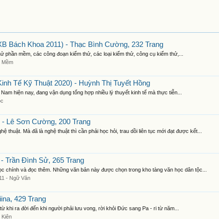
 Bách Khoa 2011) - Thạc Bình Cường, 232 Trang
thử phần mềm, các công đoạn kiểm thử, các loại kiểm thử, công cụ kiểm thử,...
n Mềm
inh Tế Kỹ Thuật 2020) - Huỳnh Thị Tuyết Hồng
 Nam hiện nay, đang vận dụng tổng hợp nhiều lý thuyết kinh tế mà thực tiễn...
ọc
 - Lê Sơn Cường, 200 Trang
. Mà đã là nghệ thuật thì cần phải học hỏi, trau dồi liên tục mới đạt được kết...
- Trần Đình Sử, 265 Trang
c chính và đọc thêm. Những văn bản này được chọn trong kho tàng văn học dân tộc...
11 - Ngữ Văn
ina, 429 Trang
khi ra đời đến khi người phải lưu vong, rời khỏi Đức sang Pa - ri từ năm...
 Kiện