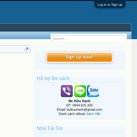
Log in or Sign up
Sign up now!
Hỗ trợ tìm sách
Mr. Hữu Hạnh
ĐT: 0944.625.325
Email: buihuuhanh@gmail.com
Danh sách eBook
Sách Việt
Nhà Tài Trợ