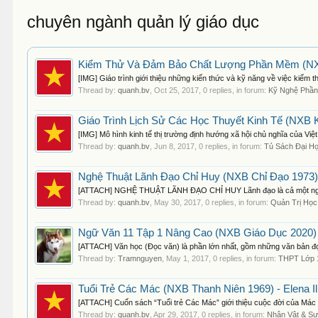
chuyên ngành quản lý giáo dục
Kiểm Thử Và Đảm Bảo Chất Lượng Phần Mềm (NXB
[IMG] Giáo trình giới thiệu những kiến thức và kỹ năng về việc kiểm 
Thread by:
quanh.bv
,
Oct 25, 2017
, 0 replies, in forum:
Kỹ Nghệ Phầ
Giáo Trình Lịch Sử Các Học Thuyết Kinh Tế (NXB K
[IMG] Mô hình kinh tế thị trường định hướng xã hội chủ nghĩa của Việt
Thread by:
quanh.bv
,
Jun 8, 2017
, 0 replies, in forum:
Tủ Sách Đại H
Nghệ Thuật Lãnh Đạo Chỉ Huy (NXB Chỉ Đạo 1973)
[ATTACH] NGHỆ THUẬT LÃNH ĐẠO CHỈ HUY Lãnh đạo là cả một nghệ thuật
Thread by:
quanh.bv
,
May 30, 2017
, 0 replies, in forum:
Quản Trị Học
Ngữ Văn 11 Tập 1 Nâng Cao (NXB Giáo Dục 2020) 
[ATTACH] Văn học (Đọc văn) là phần lớn nhất, gồm những văn bản đọ
Thread by:
Tramnguyen
,
May 1, 2017
, 0 replies, in forum:
THPT Lớp 
Tuổi Trẻ Các Mác (NXB Thanh Niên 1969) - Elena Ili
[ATTACH] Cuốn sách “Tuổi trẻ Các Mác” giới thiệu cuộc đời của Mác từ 
Thread by:
quanh.bv
,
Apr 29, 2017
, 0 replies, in forum:
Nhân Vật & Sự