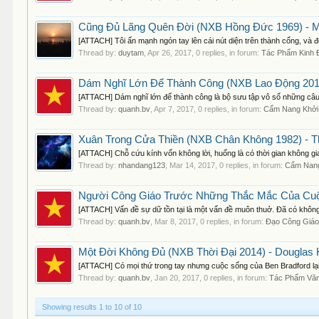
Cũng Đủ Lãng Quên Đời (NXB Hồng Đức 1969) - Ma
[ATTACH] Tôi ấn mạnh ngón tay lên cái nút diện trên thành cổng, và đ
Thread by:
duytam
,
Apr 26, 2017
, 0 replies, in forum:
Tác Phẩm Kinh 
Dám Nghĩ Lớn Để Thành Công (NXB Lao Động 2019)
[ATTACH] Dám nghĩ lớn để thành công là bộ sưu tập vô số những câu
Thread by:
quanh.bv
,
Apr 7, 2017
, 0 replies, in forum:
Cẩm Nang Khởi
Xuân Trong Cửa Thiền (NXB Chân Không 1982) - T
[ATTACH] Chỗ cứu kính vốn không lời, huống là có thời gian không gi
Thread by:
nhandang123
,
Mar 14, 2017
, 0 replies, in forum:
Cẩm Nang
Người Công Giáo Trước Những Thắc Mắc Của Cuộc
[ATTACH] Vấn đề sự dữ tồn tại là một vấn đề muôn thuở. Đã có không 
Thread by:
quanh.bv
,
Mar 8, 2017
, 0 replies, in forum:
Đạo Công Giá
Một Đời Không Đủ (NXB Thời Đại 2014) - Douglas 
[ATTACH] Có mọi thứ trong tay nhưng cuộc sống của Ben Bradford lại 
Thread by:
quanh.bv
,
Jan 20, 2017
, 0 replies, in forum:
Tác Phẩm Vă
Showing results 1 to 10 of 10