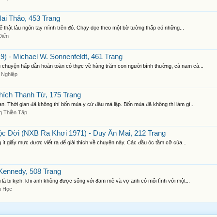
i Thảo, 453 Trang
ể thật lâu ngón tay mình trên đó. Chạy dọc theo một bờ tường thấp có những...
Điển
 - Michael W. Sonnenfeldt, 461 Trang
 chuyện hấp dẫn hoàn toàn có thực về hàng trăm con người bình thường, cả nam cả...
 Nghiệp
hích Thanh Từ, 175 Trang
an. Thời gian đã không thì bốn mùa y cứ đâu mà lập. Bốn mùa đã không thì làm gì...
 Thiền Tập
 Đời (NXB Ra Khơi 1971) - Duy Ân Mai, 212 Trang
ít giấy mực được viết ra để giải thích về chuyện này. Các đầu óc tầm cỡ của...
o
Kennedy, 508 Trang
là bi kịch, khi anh không được sống với đam mê và vợ anh có mối tình với một...
n Học