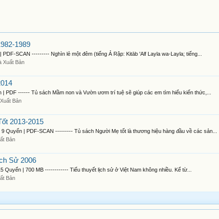
1982-1989
SCAN --------- Nghìn lẻ một đêm (tiếng Ả Rập: Kitāb 'Alf Layla wa-Layla; tiếng...
à Xuất Bản
2014
F ------ Tủ sách Mầm non và Vườn ươm trí tuệ sẽ giúp các em tìm hiểu kiến thức,...
Xuất Bản
ốt 2013-2015
Quyển | PDF-SCAN --------- Tủ sách Người Mẹ tốt là thương hiệu hàng đầu về các sản...
ất Bản
ch Sử 2006
ển | 700 MB ------------ Tiểu thuyết lịch sử ở Việt Nam không nhiều. Kể từ...
ất Bản