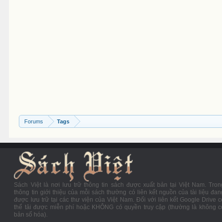
Forums
Tags
Sách Việt là nơi lưu trữ thông tin sách được xuất bản tại Việt Nam. Tron
thông tin giới thiệu của mỗi sách thường có liên kết nguồn của tài liệu đan
được lưu trữ tại các thư viện của Việt Nam. Đối với liên kết Google Drive c
thể tải được miễn phí hoặc KHÔNG có quyền truy cập (thường là không c
bản số hóa).