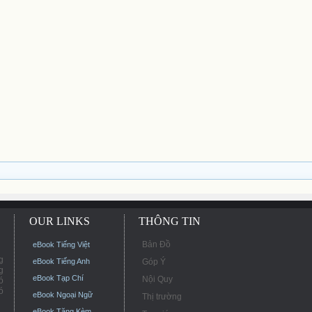
OUR LINKS
THÔNG TIN
Bản Đồ
eBook Tiếng Việt
g
eBook Tiếng Anh
Góp Ý
g
eBook Tạp Chí
Nội Quy
ó
ó
eBook Ngoại Ngữ
Thị trường
eBook Tặng Kèm