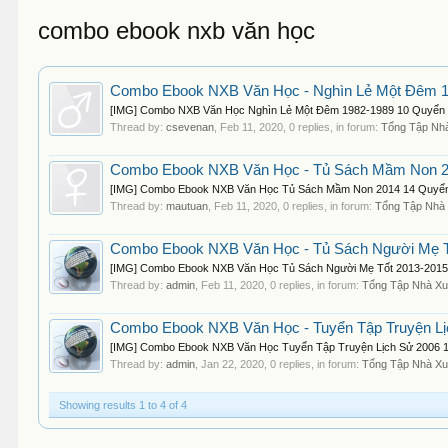
combo ebook nxb văn học
Combo Ebook NXB Văn Học - Nghìn Lẻ Một Đêm 
[IMG] Combo NXB Văn Học Nghìn Lẻ Một Đêm 1982-1989 10 Quyển | PDF-
Thread by:
csevenan
,
Feb 11, 2020
, 0 replies, in forum:
Tổng Tập Nh
Combo Ebook NXB Văn Học - Tủ Sách Mầm Non 
[IMG] Combo Ebook NXB Văn Học Tủ Sách Mầm Non 2014 14 Quyển | PD
Thread by:
mautuan
,
Feb 11, 2020
, 0 replies, in forum:
Tổng Tập Nhà 
Combo Ebook NXB Văn Học - Tủ Sách Người Mẹ T
[IMG] Combo Ebook NXB Văn Học Tủ Sách Người Mẹ Tốt 2013-2015 9 
Thread by:
admin
,
Feb 11, 2020
, 0 replies, in forum:
Tổng Tập Nhà Xu
Combo Ebook NXB Văn Học - Tuyển Tập Truyện Lị
[IMG] Combo Ebook NXB Văn Học Tuyển Tập Truyện Lịch Sử 2006 15 Quy
Thread by:
admin
,
Jan 22, 2020
, 0 replies, in forum:
Tổng Tập Nhà Xu
Showing results 1 to 4 of 4