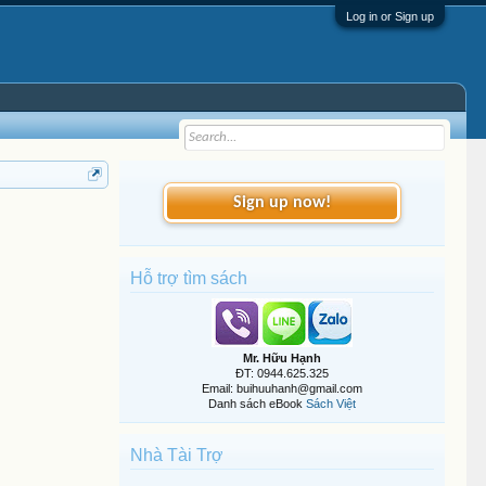
Log in or Sign up
Sign up now!
Hỗ trợ tìm sách
Mr. Hữu Hạnh
ĐT: 0944.625.325
Email: buihuuhanh@gmail.com
Danh sách eBook
Sách Việt
Nhà Tài Trợ