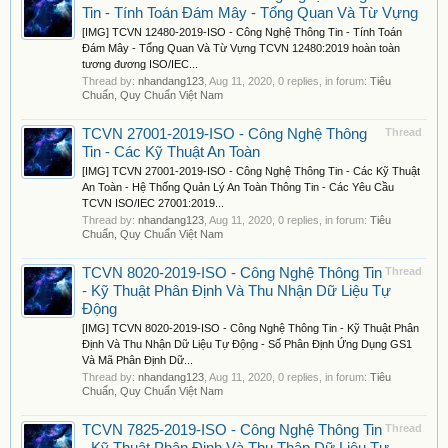
Tin - Tính Toán Đám Mây - Tổng Quan Và Từ Vựng
[IMG] TCVN 12480-2019-ISO - Công Nghệ Thông Tin - Tính Toán
Đám Mây - Tổng Quan Và Từ Vựng TCVN 12480:2019 hoàn toàn
tương đương ISO/IEC...
Thread by:
nhandang123
,
Aug 11, 2020
, 0 replies, in forum:
Tiêu
Chuẩn, Quy Chuẩn Việt Nam
TCVN 27001-2019-ISO - Công Nghệ Thông
Thread
Tin - Các Kỹ Thuật An Toàn
[IMG] TCVN 27001-2019-ISO - Công Nghệ Thông Tin - Các Kỹ Thuật
An Toàn - Hệ Thống Quản Lý An Toàn Thông Tin - Các Yêu Cầu
TCVN ISO/IEC 27001:2019...
Thread by:
nhandang123
,
Aug 11, 2020
, 0 replies, in forum:
Tiêu
Chuẩn, Quy Chuẩn Việt Nam
TCVN 8020-2019-ISO - Công Nghệ Thông Tin
Thread
- Kỹ Thuật Phân Định Và Thu Nhận Dữ Liệu Tự
Động
[IMG] TCVN 8020-2019-ISO - Công Nghệ Thông Tin - Kỹ Thuật Phân
Định Và Thu Nhận Dữ Liệu Tự Động - Số Phân Định Ứng Dụng GS1
Và Mã Phân Định Dữ...
Thread by:
nhandang123
,
Aug 11, 2020
, 0 replies, in forum:
Tiêu
Chuẩn, Quy Chuẩn Việt Nam
TCVN 7825-2019-ISO - Công Nghệ Thông Tin
Thread