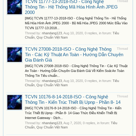
TCVN 11777-13-2018-ISO - Công Nghệ
Thread
Thông Tin - Hệ Thống Mã Hóa Hình Ảnh JPEG
2000
[IMG] TCVN 11777-13-2018-ISO - Công Nghệ Thông Tin - Hệ Thống
Mã Hóa Hình Ảnh JPEG 2000 - Bộ Mã Hóa JPEG 2000 Mức Đầu Vào
TCVN 11777-13:2018...
Thread by:
nhandang123
,
Aug 10, 2020
, 0 replies, in forum:
Tiêu
Chuẩn, Quy Chuẩn Việt Nam
TCVN 27008-2018-ISO - Công Nghệ Thông
Thread
Tin - Các Kỹ Thuật An Toàn - Hướng Dẫn Chuyên
Gia Đánh Giá
[IMG] TCVN 27008-2018-ISO - Công Nghệ Thông Tin - Các Kỹ Thuật
An Toàn - Hướng Dẫn Chuyên Gia Đánh Giá Về Kiểm Soát An Toàn
Thông Tin Tiêu chuẩn...
Thread by:
nhandang123
,
Aug 10, 2020
, 0 replies, in forum:
Tiêu
Chuẩn, Quy Chuẩn Việt Nam
TCVN 10176-8-14-2018-ISO - Công Nghệ
Thread
Thông Tin - Kiến Trúc Thiết Bị Upnp - Phần 8- 14
[IMG] TCVN 10176-8-14-2018-ISO - Công Nghệ Thông Tin - Kiến
Trúc Thiết Bị Upnp - Phần 8- 14 Giao Thức Điều Khiển Thiết Bị
Internet Gateway - Dịch...
Thread by:
nhandang123
,
Aug 7, 2020
, 0 replies, in forum:
Tiêu
Chuẩn, Quy Chuẩn Việt Nam