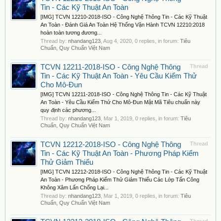
Tin - Các Kỹ Thuật An Toàn
[IMG] TCVN 12210-2018-ISO - Công Nghệ Thông Tin - Các Kỹ Thuật
An Toàn - Đánh Giá An Toàn Hệ Thống Vận Hành TCVN 12210:2018
hoàn toàn tương đương...
Thread by:
nhandang123
,
Aug 4, 2020
, 0 replies, in forum:
Tiêu
Chuẩn, Quy Chuẩn Việt Nam
TCVN 12211-2018-ISO - Công Nghệ Thông
Thread
Tin - Các Kỹ Thuật An Toàn - Yêu Cầu Kiểm Thử
Cho Mô-Đun
[IMG] TCVN 12211-2018-ISO - Công Nghệ Thông Tin - Các Kỹ Thuật
An Toàn - Yêu Cầu Kiểm Thử Cho Mô-Đun Mật Mã Tiêu chuẩn này
quy định các phương...
Thread by:
nhandang123
,
Mar 1, 2019
, 0 replies, in forum:
Tiêu
Chuẩn, Quy Chuẩn Việt Nam
TCVN 12212-2018-ISO - Công Nghệ Thông
Thread
Tin - Các Kỹ Thuật An Toàn - Phương Pháp Kiểm
Thử Giảm Thiểu
[IMG] TCVN 12212-2018-ISO - Công Nghệ Thông Tin - Các Kỹ Thuật
An Toàn - Phương Pháp Kiểm Thử Giảm Thiểu Các Lớp Tấn Công
Không Xâm Lấn Chống Lại...
Thread by:
nhandang123
,
Mar 1, 2019
, 0 replies, in forum:
Tiêu
Chuẩn, Quy Chuẩn Việt Nam