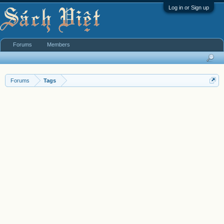
Log in or Sign up
Forums
Members
Forums
Tags