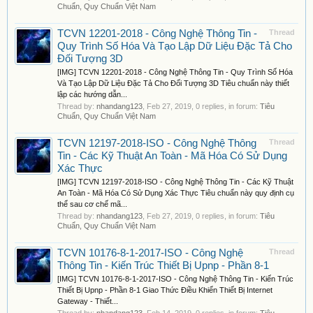
Chuẩn, Quy Chuẩn Việt Nam
TCVN 12201-2018 - Công Nghệ Thông Tin -
Thread
Quy Trình Số Hóa Và Tạo Lập Dữ Liệu Đặc Tả Cho
Đối Tượng 3D
[IMG] TCVN 12201-2018 - Công Nghệ Thông Tin - Quy Trình Số Hóa
Và Tạo Lập Dữ Liệu Đặc Tả Cho Đối Tượng 3D Tiêu chuẩn này thiết
lập các hướng dẫn...
Thread by:
nhandang123
,
Feb 27, 2019
, 0 replies, in forum:
Tiêu
Chuẩn, Quy Chuẩn Việt Nam
TCVN 12197-2018-ISO - Công Nghệ Thông
Thread
Tin - Các Kỹ Thuật An Toàn - Mã Hóa Có Sử Dụng
Xác Thực
[IMG] TCVN 12197-2018-ISO - Công Nghệ Thông Tin - Các Kỹ Thuật
An Toàn - Mã Hóa Có Sử Dụng Xác Thực Tiêu chuẩn này quy định cụ
thể sau cơ chế mã...
Thread by:
nhandang123
,
Feb 27, 2019
, 0 replies, in forum:
Tiêu
Chuẩn, Quy Chuẩn Việt Nam
TCVN 10176-8-1-2017-ISO - Công Nghệ
Thread
Thông Tin - Kiến Trúc Thiết Bị Upnp - Phần 8-1
[IMG] TCVN 10176-8-1-2017-ISO - Công Nghệ Thông Tin - Kiến Trúc
Thiết Bị Upnp - Phần 8-1 Giao Thức Điều Khiển Thiết Bị Internet
Gateway - Thiết...