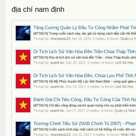
địa chí nam định
Tăng Cường Quản Lý Đầu Tư Công Nhằm Phát Triể
[ATTACH] Trong cuốn sách này, tác giả sử dụng cách tiếp cận hệ thống
Thread by:
nhandang123
,
Apr 19, 2024
, 0 replies, in forum:
Quản Lý 
Di Tích Lịch Sử Văn Hóa Đền Trần-Chùa Tháp Tỉnh
[ATTACH] Khu di tích lịch sử văn hoá đền Trần - chùa Tháp thuộc ph
Thread by:
quanh.bv
,
Dec 24, 2017
, 0 replies, in forum:
Lịch Sử Học
Di Tích Lịch Sử Văn Hóa Đền, Chùa Lựu Phố Tỉnh 
[ATTACH] Xã Mỹ Phúc huyện Mỹ Lộc tỉnh Nam Định - vùng quê giàu đẹp,
Thread by:
quanh.bv
,
Dec 24, 2017
, 0 replies, in forum:
Lịch Sử Học
Đánh Giá Chi Tiêu Công, Đầu Tư Công Của Tỉnh N
[ATTACH] Chi tiêu công đóng vai trò quan trọng cho sự phát triển kinh t
Thread by:
quanh.bv
,
Jun 17, 2017
, 0 replies, in forum:
Quản Lý Nhà
Trường Chinh Tiểu Sử (NXB Chính Trị 2007) - Ph
[ATTACH] Cuốn sách trình bày một cách có hệ thống về cuộc đời và 
Thread by:
nhandang123
,
Jun 11, 2017
, 0 replies, in forum:
Nhân Vật 