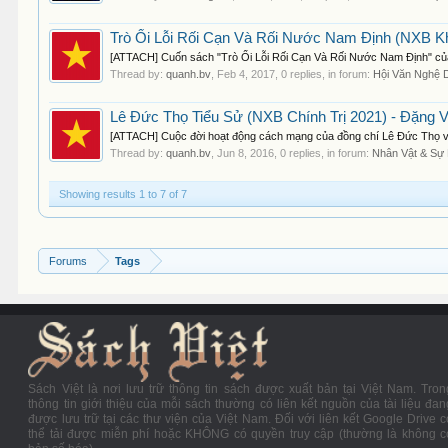
Trò Ổi Lỗi Rối Cạn Và Rối Nước Nam Định (NXB Kh
[ATTACH] Cuốn sách "Trò Ổi Lỗi Rối Cạn Và Rối Nước Nam Định" của 
Thread by:
quanh.bv
,
Feb 4, 2017
, 0 replies, in forum:
Hội Văn Nghệ 
Lê Đức Thọ Tiểu Sử (NXB Chính Trị 2021) - Đặng V
[ATTACH] Cuộc đời hoạt động cách mạng của đồng chí Lê Đức Thọ vô c
Thread by:
quanh.bv
,
Jun 8, 2016
, 0 replies, in forum:
Nhân Vật & Sự 
Showing results 1 to 7 of 7
Forums
Tags
Sách Việt là nơi lưu trữ thông tin sách được xuất bản tại Việt Nam. Tron
thông tin giới thiệu của mỗi sách thường có liên kết nguồn của tài liệu đan
được lưu trữ tại các thư viện của Việt Nam. Đối với liên kết Google Drive c
thể tải được miễn phí hoặc KHÔNG có quyền truy cập (thường là không c