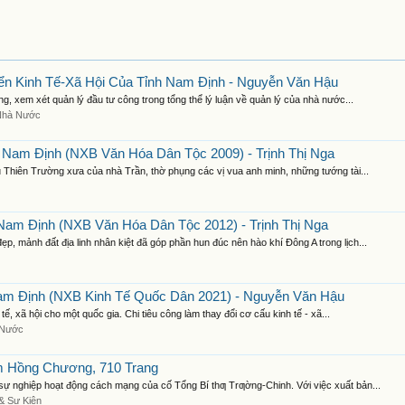
n Kinh Tế-Xã Hội Của Tỉnh Nam Định - Nguyễn Văn Hậu
, xem xét quản lý đầu tư công trong tổng thể lý luận về quản lý của nhà nước...
Nhà Nước
 Nam Định (NXB Văn Hóa Dân Tộc 2009) - Trịnh Thị Nga
ủ Thiên Trường xưa của nhà Trần, thờ phụng các vị vua anh minh, những tướng tài...
Nam Định (NXB Văn Hóa Dân Tộc 2012) - Trịnh Thị Nga
 mảnh đất địa linh nhân kiệt đã góp phần hun đúc nên hào khí Đông A trong lịch...
am Định (NXB Kinh Tế Quốc Dân 2021) - Nguyễn Văn Hậu
ế, xã hội cho một quốc gia. Chi tiêu công làm thay đổi cơ cấu kinh tế - xã...
 Nước
ạm Hồng Chương, 710 Trang
sự nghiệp hoạt động cách mạng của cố Tổng Bí thƣ Trƣờng-Chinh. Với việc xuất bản...
& Sự Kiện