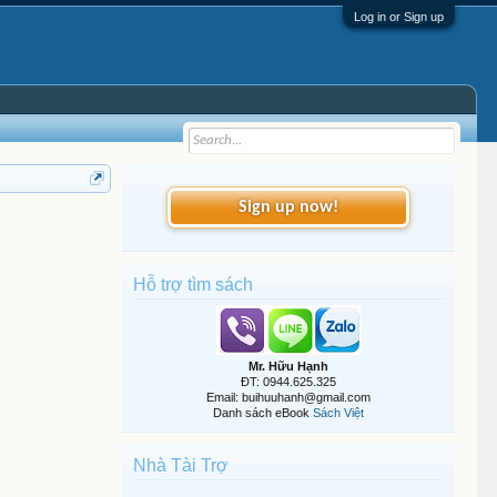
Log in or Sign up
Sign up now!
Hỗ trợ tìm sách
Mr. Hữu Hạnh
ĐT: 0944.625.325
Email: buihuuhanh@gmail.com
Danh sách eBook
Sách Việt
Nhà Tài Trợ