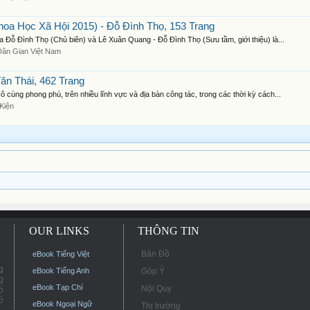
oa Học Xã Hội 2015) - Đỗ Đình Thọ, 153 Trang
Đỗ Đình Thọ (Chủ biên) và Lê Xuân Quang - Đỗ Đình Thọ (Sưu tầm, giới thiệu) là...
Dân Gian Việt Nam
ăn Thái, 462 Trang
ùng phong phú, trên nhiều lĩnh vực và địa bàn công tác, trong các thời kỳ cách...
Kiện
OUR LINKS
THÔNG TIN
Bản Đồ
eBook Tiếng Việt
g
eBook Tiếng Anh
Góp Ý
g
eBook Tạp Chí
Nội Quy
ó
ó
eBook Ngoại Ngữ
Thị trường