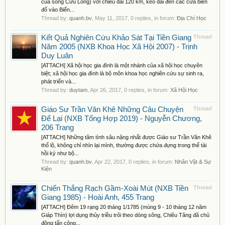
của sông Cửu Long) với chiều dài 120 km, kéo dài đến các cửa biển
đổ vào Biển...
Thread by:
quanh.bv
,
May 11, 2017
, 0 replies, in forum:
Địa Chí Học
Kết Quả Nghiên Cứu Khảo Sát Tại Tiền Giang
Thread
Năm 2005 (NXB Khoa Học Xã Hội 2007) - Trịnh
Duy Luân
[ATTACH] Xã hội học gia đình là một nhánh của xã hội học chuyên
biệt; xã hội học gia đình là bộ môn khoa học nghiên cứu sự sinh ra,
phát triển và...
Thread by:
duytam
,
Apr 26, 2017
, 0 replies, in forum:
Xã Hội Học
Giáo Sư Trần Văn Khê Những Câu Chuyện
Thread
Để Lại (NXB Tổng Hợp 2019) - Nguyễn Chương,
206 Trang
[ATTACH] Những tâm tình sâu nặng nhất được Giáo sư Trần Văn Khê
thổ lộ, không chỉ nhìn lại mình, thường được chứa đựng trong thể tài
hồi ký như bộ...
Thread by:
quanh.bv
,
Apr 22, 2017
, 0 replies, in forum:
Nhân Vật & Sự
Kiện
Chiến Thắng Rạch Gầm-Xoài Mút (NXB Tiền
Thread
Giang 1985) - Hoài Anh, 455 Trang
[ATTACH] Đêm 19 rạng 20 tháng 1/1785 (mùng 9 - 10 tháng 12 năm
Giáp Thìn) lợi dụng thủy triều trôi theo dòng sông, Chiêu Tăng đã chủ
động tấn công...