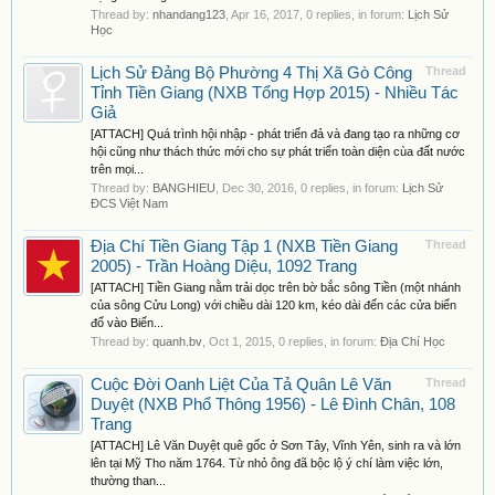
Thread by:
nhandang123
,
Apr 16, 2017
, 0 replies, in forum:
Lịch Sử
Học
Lịch Sử Đảng Bộ Phường 4 Thị Xã Gò Công
Thread
Tỉnh Tiền Giang (NXB Tổng Hợp 2015) - Nhiều Tác
Giả
[ATTACH] Quá trình hội nhập - phát triển đả và đang tạo ra những cơ
hội cũng như thách thức mới cho sự phát triển toàn diện cùa đất nước
trên mọi...
Thread by:
BANGHIEU
,
Dec 30, 2016
, 0 replies, in forum:
Lịch Sử
ĐCS Việt Nam
Địa Chí Tiền Giang Tập 1 (NXB Tiền Giang
Thread
2005) - Trần Hoàng Diệu, 1092 Trang
[ATTACH] Tiền Giang nằm trải dọc trên bờ bắc sông Tiền (một nhánh
của sông Cửu Long) với chiều dài 120 km, kéo dài đến các cửa biển
đổ vào Biển...
Thread by:
quanh.bv
,
Oct 1, 2015
, 0 replies, in forum:
Địa Chí Học
Cuộc Đời Oanh Liệt Của Tả Quân Lê Văn
Thread
Duyệt (NXB Phổ Thông 1956) - Lê Đình Chân, 108
Trang
[ATTACH] Lê Văn Duyệt quê gốc ở Sơn Tây, Vĩnh Yên, sinh ra và lớn
lên tại Mỹ Tho năm 1764. Từ nhỏ ông đã bộc lộ ý chí làm việc lớn,
thường than...