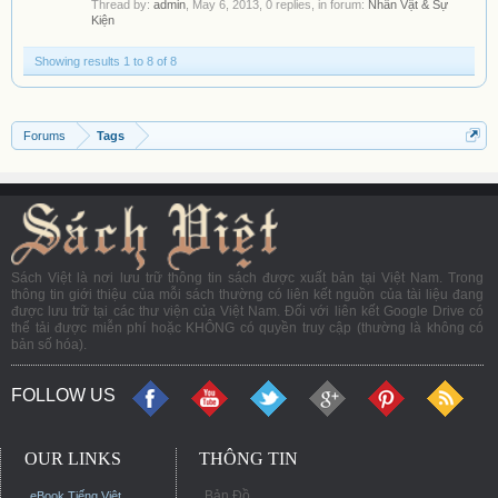
Thread by:
admin
,
May 6, 2013
, 0 replies, in forum:
Nhân Vật & Sự
Kiện
Showing results 1 to 8 of 8
Forums
Tags
Sách Việt là nơi lưu trữ thông tin sách được xuất bản tại Việt Nam. Trong
thông tin giới thiệu của mỗi sách thường có liên kết nguồn của tài liệu đang
được lưu trữ tại các thư viện của Việt Nam. Đối với liên kết Google Drive có
thể tải được miễn phí hoặc KHÔNG có quyền truy cập (thường là không có
bản số hóa).
FOLLOW US
OUR LINKS
THÔNG TIN
Bản Đồ
eBook Tiếng Việt