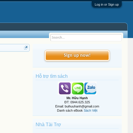
Log in or Sign up
Sign up now!
Hỗ trợ tìm sách
Mr. Hữu Hạnh
ĐT: 0944.625.325
Email: buihuuhanh@gmail.com
Danh sách eBook
Sách Việt
Nhà Tài Trợ