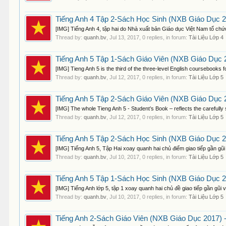
Tiếng Anh 4 Tập 2-Sách Học Sinh (NXB Giáo Dục 2
[IMG] Tiếng Anh 4, tập hai do Nhà xuất bản Giáo dục Việt Nam tổ chức
Thread by:
quanh.bv
,
Jul 13, 2017
, 0 replies, in forum:
Tài Liệu Lớp 4
Tiếng Anh 5 Tập 1-Sách Giáo Viên (NXB Giáo Dục 
[IMG] Tieng Anh 5 is the third of the three-level English coursebooks 
Thread by:
quanh.bv
,
Jul 12, 2017
, 0 replies, in forum:
Tài Liệu Lớp 5
Tiếng Anh 5 Tập 2-Sách Giáo Viên (NXB Giáo Dục 
[IMG] The whole Tieng Anh 5 - Student’s Book – reflects the carefully
Thread by:
quanh.bv
,
Jul 12, 2017
, 0 replies, in forum:
Tài Liệu Lớp 5
Tiếng Anh 5 Tập 2-Sách Học Sinh (NXB Giáo Dục 2
[IMG] Tiếng Anh 5, Tập Hai xoay quanh hai chủ điểm giao tiếp gần gũ
Thread by:
quanh.bv
,
Jul 10, 2017
, 0 replies, in forum:
Tài Liệu Lớp 5
Tiếng Anh 5 Tập 1-Sách Học Sinh (NXB Giáo Dục 2
[IMG] Tiếng Anh lớp 5, tập 1 xoay quanh hai chủ đề giao tiếp gần gũi
Thread by:
quanh.bv
,
Jul 10, 2017
, 0 replies, in forum:
Tài Liệu Lớp 5
Tiếng Anh 2-Sách Giáo Viên (NXB Giáo Dục 2017) 