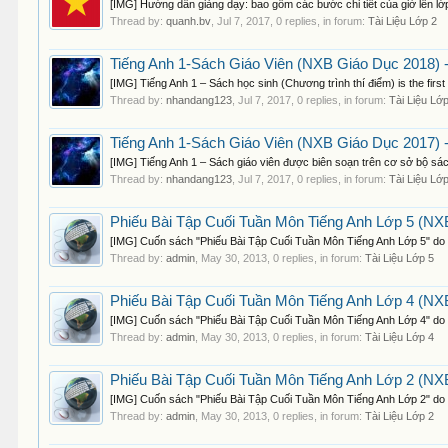
[IMG] Hướng dẫn giảng dạy: bao gồm các bước chi tiết của giờ lên lớ
Thread by:
quanh.bv
,
Jul 7, 2017
, 0 replies, in forum:
Tài Liệu Lớp 2
Tiếng Anh 1-Sách Giáo Viên (NXB Giáo Dục 2018) 
[IMG] Tiếng Anh 1 – Sách học sinh (Chương trình thí điểm) is the first 
Thread by:
nhandang123
,
Jul 7, 2017
, 0 replies, in forum:
Tài Liệu Lớ
Tiếng Anh 1-Sách Giáo Viên (NXB Giáo Dục 2017) 
[IMG] Tiếng Anh 1 – Sách giáo viên được biên soạn trên cơ sở bộ sác
Thread by:
nhandang123
,
Jul 7, 2017
, 0 replies, in forum:
Tài Liệu Lớ
Phiếu Bài Tập Cuối Tuần Môn Tiếng Anh Lớp 5 (NXB
[IMG] Cuốn sách "Phiếu Bài Tập Cuối Tuần Môn Tiếng Anh Lớp 5" do Đ
Thread by:
admin
,
May 30, 2013
, 0 replies, in forum:
Tài Liệu Lớp 5
Phiếu Bài Tập Cuối Tuần Môn Tiếng Anh Lớp 4 (NXB
[IMG] Cuốn sách "Phiếu Bài Tập Cuối Tuần Môn Tiếng Anh Lớp 4" do Đ
Thread by:
admin
,
May 30, 2013
, 0 replies, in forum:
Tài Liệu Lớp 4
Phiếu Bài Tập Cuối Tuần Môn Tiếng Anh Lớp 2 (NXB
[IMG] Cuốn sách "Phiếu Bài Tập Cuối Tuần Môn Tiếng Anh Lớp 2" do Đ
Thread by:
admin
,
May 30, 2013
, 0 replies, in forum:
Tài Liệu Lớp 2