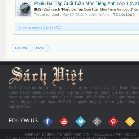
Phiếu Bài Tập Cuối Tuần Môn Tiếng Anh Lớp 1 (NXB
[IMG] Cuốn sách "Phiếu Bài Tập Cuối Tuần Môn Tiếng Anh Lớp 1" do Đ
Thread by:
admin
,
May 30, 2013
, 0 replies, in forum:
Tài Liệu Lớp 1
Showing results 1 to 17 of 17
Forums
Tags
Sách Việt là nơi lưu trữ thông tin sách được xuất bản tại Việt Nam. Tron
thông tin giới thiệu của mỗi sách thường có liên kết nguồn của tài liệu đan
được lưu trữ tại các thư viện của Việt Nam. Đối với liên kết Google Drive c
thể tải được miễn phí hoặc KHÔNG có quyền truy cập (thường là không c
bản số hóa).
FOLLOW US
Diễn đàn sử dụng mã nguồn XenForo™ ©2011-2023 XenForo Ltd.