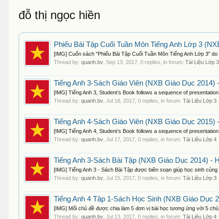
đỗ thị ngọc hiền
Phiếu Bài Tập Cuối Tuần Môn Tiếng Anh Lớp 3 (NXB
[IMG] Cuốn sách "Phiếu Bài Tập Cuối Tuần Môn Tiếng Anh Lớp 3" do Đ
Thread by:
quanh.bv
,
Sep 13, 2017
, 0 replies, in forum:
Tài Liệu Lớp 
Tiếng Anh 3-Sách Giáo Viên (NXB Giáo Dục 2014) 
[IMG] Tiếng Anh 3, Student’s Book follows a sequence of presentation, 
Thread by:
quanh.bv
,
Jul 18, 2017
, 0 replies, in forum:
Tài Liệu Lớp 3
Tiếng Anh 4-Sách Giáo Viên (NXB Giáo Dục 2015) 
[IMG] Tiếng Anh 4, Student’s Book follows a sequence of presentation, 
Thread by:
quanh.bv
,
Jul 17, 2017
, 0 replies, in forum:
Tài Liệu Lớp 4
Tiếng Anh 3-Sách Bài Tập (NXB Giáo Dục 2014) - 
[IMG] Tiếng Anh 3 - Sách Bài Tập được biên soạn giúp học sinh củng c
Thread by:
quanh.bv
,
Jul 15, 2017
, 0 replies, in forum:
Tài Liệu Lớp 3
Tiếng Anh 4 Tập 1-Sách Học Sinh (NXB Giáo Dục 2
[IMG] Mổi chủ đề được chia làm 5 đơn vị bài học tương ứng với 5 chủ 
Thread by:
quanh.bv
,
Jul 13, 2017
, 0 replies, in forum:
Tài Liệu Lớp 4