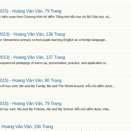
015) - Hoàng Văn Vân, 79 Trang
 biên soạn theo Chương trình thì điểm Tiếng Anh tiểu học do Bộ Giáo dục và...
2013) - Hoàng Văn Vân, 136 Trang
for Vietnamese primary school pupils learning English as a foreign language...
2013) - Hoàng Văn Vân, 137 Trang
 sequenced pedagogy of warm-up, presentation, practice, and application to...
015) - Hoàng Văn Vân, 80 Trang
i với học sinh: Me and My Family, Me and The World Around. mỗi chủ điểm được...
015) - Hoàng Văn Vân, 79 Trang
 với học sinh: Me and My Friends, Me and My School. Mỗi chủ điểm được chia...
- Hoàng Văn Vân, 156 Trang