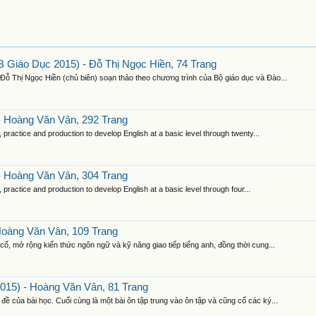
 Giáo Dục 2015) - Đỗ Thị Ngọc Hiền, 74 Trang
ỗ Thị Ngọc Hiền (chủ biên) soạn thảo theo chương trình của Bộ giáo dục và Đào...
3
- Hoàng Văn Vân, 292 Trang
practice and production to develop English at a basic level through twenty...
- Hoàng Văn Vân, 304 Trang
practice and production to develop English at a basic level through four...
Hoàng Văn Vân, 109 Trang
ố, mở rộng kiến thức ngôn ngữ và kỹ năng giao tiếp tiếng anh, đồng thời cung...
015) - Hoàng Văn Vân, 81 Trang
đề của bài học. Cuối cùng là một bài ôn tập trung vào ôn tập và cũng cố các ký...