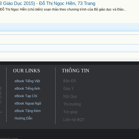
 Giáo Dục 2015) - Đỗ Thị Ngọc Hiền, 73 Trang
ỗ Thị Ngọc Hiền (chủ biên) soạn thảo theo chương trình của Bộ giáo dục và Đào...
OUR LINKS
THÔNG TIN
Bản Đồ
eBook Tiếng Việt
g
eBook Tiếng Anh
Góp Ý
g
eBook Tạp Chí
Nội Quy
ó
ó
eBook Ngoại Ngữ
Thị trường
eBook Tặng Kèm
Trợ giúp
Hướng Dẫn
Liên hệ BQT